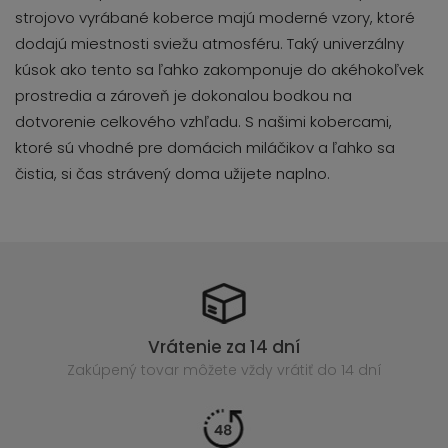
strojovo vyrábané koberce majú moderné vzory, ktoré
dodajú miestnosti sviežu atmosféru. Taký univerzálny
kúsok ako tento sa ľahko zakomponuje do akéhokoľvek
prostredia a zároveň je dokonalou bodkou na
dotvorenie celkového vzhľadu. S našimi kobercami,
ktoré sú vhodné pre domácich miláčikov a ľahko sa
čistia, si čas strávený doma užijete naplno.
Vrátenie za 14 dní
Zakúpený
tovar môžete vždy vrátiť do 14 dní