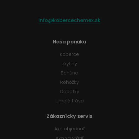
info@kobercechemex.sk
Naša ponuka
Koberce
Krytiny
Behúne
Rohožky
Dodatky
Umelá tráva
Zákaznícky servis
Ako objednať
Ako sa vrátiť