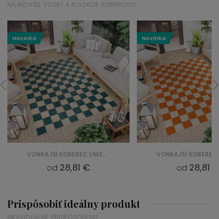
NAJNOVŠIE VZORY A KOLEKCIE KOBERCOV
Novinka
Novinka
VONKAJŠÍ KOBEREC UM27D DARK BLUE CHECKER GJD - KRÉMOVÁ, KREMOWY
28,81 €
28,81 
od
od
Prispôsobiť ideálny produkt
INDIVIDUÁLNE PRISPÔSOBENIE