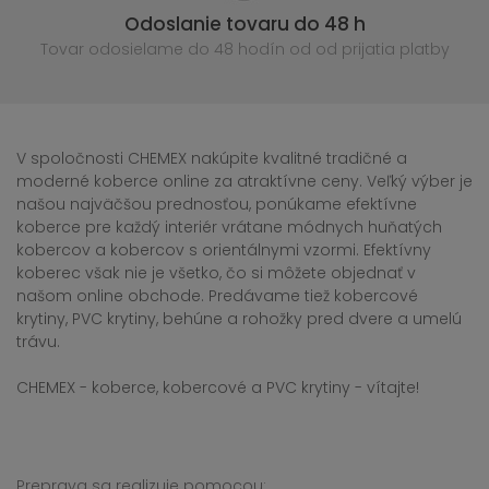
Odoslanie tovaru do 48 h
Tovar odosielame do 48 hodín
od od prijatia platby
V spoločnosti CHEMEX nakúpite kvalitné tradičné a
moderné koberce online za atraktívne ceny. Veľký výber je
našou najväčšou prednosťou, ponúkame efektívne
koberce pre každý interiér vrátane módnych huňatých
kobercov a kobercov s orientálnymi vzormi. Efektívny
koberec však nie je všetko, čo si môžete objednať v
našom online obchode. Predávame tiež kobercové
krytiny, PVC krytiny, behúne a rohožky pred dvere a umelú
trávu.
CHEMEX - koberce, kobercové a PVC krytiny - vítajte!
Preprava sa realizuje pomocou: