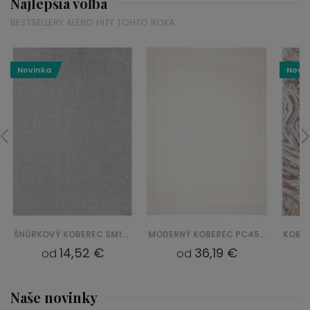
Najlepšia voľba
BESTSELLERY ALEBO HITY TOHTO ROKA
Novinka
Novi
ŠNÚRKOVÝ KOBEREC SM19A VERANO - SZARY
MODERNÝ KOBEREC PC45A HERA GZU - BIAŁY
14,52 €
36,19 €
od
od
Naše novinky