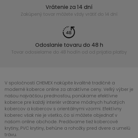
Vrátenie za 14 dní
Zakúpený
tovar môžete vždy vrátiť do 14 dní
Odoslanie tovaru do 48 h
Tovar odosielame do 48 hodín
od od prijatia platby
V spoločnosti CHEMEX nakúpite kvalitné tradičné a
moderné koberce online za atraktívne ceny. Veľký výber je
našou najväčšou prednosťou, ponúkame efektívne
koberce pre každý interiér vrátane módnych huňatých
kobercov a kobercov s orientálnymi vzormi. Efektívny
koberec však nie je všetko, čo si môžete objednať v
našom online obchode. Predávame tiež kobercové
krytiny, PVC krytiny, behúne a rohožky pred dvere a umelú
trávu.