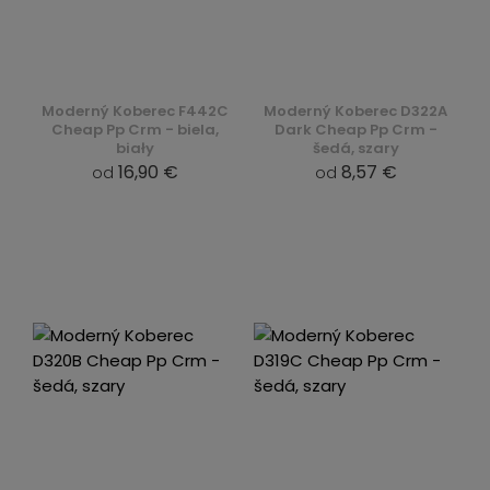
Moderný Koberec F442C
Moderný Koberec D322A
Cheap Pp Crm - biela,
Dark Cheap Pp Crm -
biały
šedá, szary
16,90 €
8,57 €
od
od