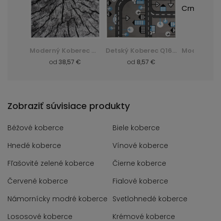
Huňatý Koberec Dark D. Silk - zelená, zielony
Moderný Koberec Q710A Luxury Pp Esm - biela, biały
Detský Koberec Q166A Pinky Ewl - šedá, szary
 €
od
38,57 €
od
8,57 €
od
8,
Zobraziť súvisiace produkty
Béžové koberce
Biele koberce
Hnedé koberce
Vínové koberce
Fľašovité zelené koberce
Čierne koberce
Červené koberce
Fialové koberce
Námornícky modré koberce
Svetlohnedé koberce
Lososové koberce
Krémové koberce