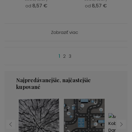
8,57 €
8,57 €
od
od
Zobraziť viac
1
2
3
Najpredávanejšie, najčastejšie
kupované