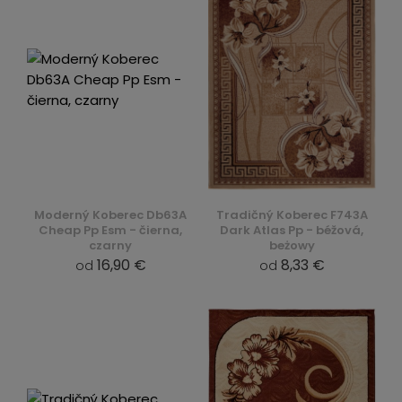
Moderný Koberec Db63A
Tradičný Koberec F743A
Cheap Pp Esm - čierna,
Dark Atlas Pp - béžová,
czarny
beżowy
16,90 €
8,33 €
od
od