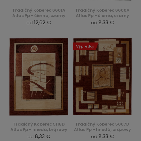
Tradičný Koberec 6601A
Tradičný Koberec 6600A
Atlas Pp - čierna, czarny
Atlas Pp - čierna, czarny
12,62 €
8,33 €
od
od
Výpredaj
Tradičný Koberec 5118D
Tradičný Koberec 5067D
Atlas Pp - hnedá, brązowy
Atlas Pp - hnedá, brązowy
8,33 €
8,33 €
od
od