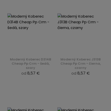
Moderný Koberec D314B
Moderný Koberec J313B
Cheap Pp Crm - šedá,
Cheap Pp Crm - čierna,
szary
czarny
8,57 €
8,57 €
od
od