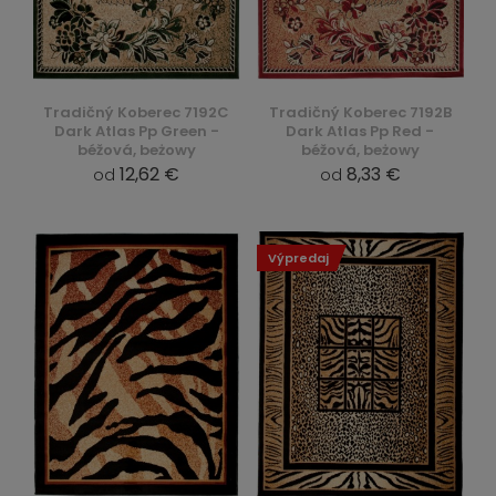
Tradičný Koberec 7192C
Tradičný Koberec 7192B
Dark Atlas Pp Green -
Dark Atlas Pp Red -
béžová, beżowy
béžová, beżowy
12,62 €
8,33 €
od
od
Výpredaj