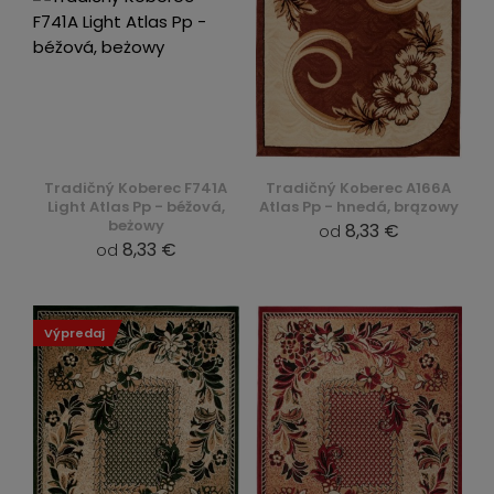
Tradičný Koberec F741A
Tradičný Koberec A166A
Light Atlas Pp - béžová,
Atlas Pp - hnedá, brązowy
beżowy
8,33 €
od
8,33 €
od
Výpredaj