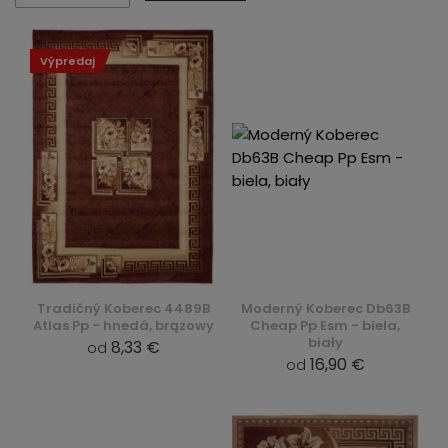
Výpredaj
Tradičný Koberec 4489B
Moderný Koberec Db63B
Atlas Pp - hnedá, brązowy
Cheap Pp Esm - biela,
biały
8,33 €
od
16,90 €
od