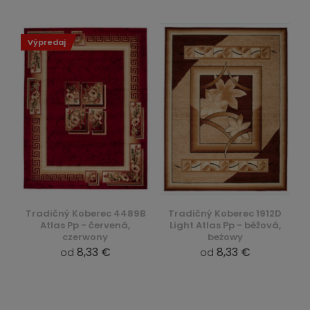
Výpredaj
Tradičný Koberec 4489B
Tradičný Koberec 1912D
Atlas Pp - červená,
Light Atlas Pp - béžová,
czerwony
beżowy
8,33 €
8,33 €
od
od