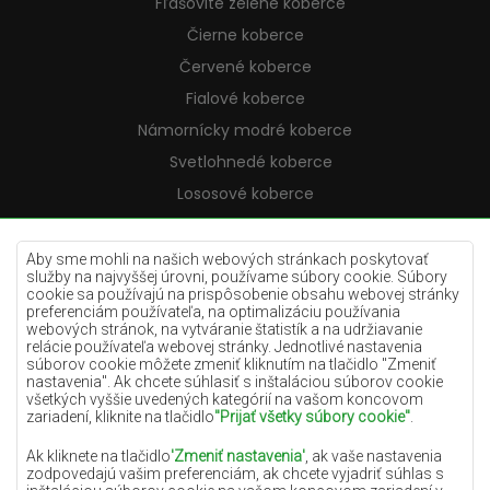
Fľašovité zelené koberce
Čierne koberce
Červené koberce
Fialové koberce
Námornícky modré koberce
Svetlohnedé koberce
Lososové koberce
Krémové koberce
Lilac koberce
Aby sme mohli na našich webových stránkach poskytovať
služby na najvyššej úrovni, používame súbory cookie. Súbory
Žlté koberce
cookie sa používajú na prispôsobenie obsahu webovej stránky
preferenciám používateľa, na optimalizáciu používania
Mätové koberce
webových stránok, na vytváranie štatistík a na udržiavanie
relácie používateľa webovej stránky. Jednotlivé nastavenia
Modré koberce
súborov cookie môžete zmeniť kliknutím na tlačidlo "Zmeniť
nastavenia". Ak chcete súhlasiť s inštaláciou súborov cookie
Oranžové koberce
všetkých vyššie uvedených kategórií na vašom koncovom
Ružové koberce
zariadení, kliknite na tlačidlo
"Prijať všetky súbory cookie"
.
Šedé koberce
Ak kliknete na tlačidlo
'Zmeniť nastavenia'
, ak vaše nastavenia
zodpovedajú vašim preferenciám, ak chcete vyjadriť súhlas s
Terakotové koberce