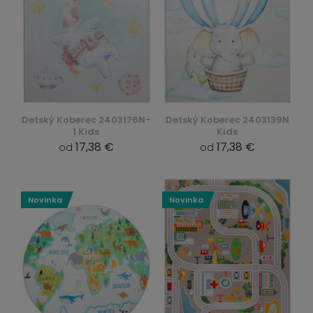
Detský Koberec 2403176N-
Detský Koberec 2403139N
1 Kids
Kids
17,38 €
17,38 €
od
od
Novinka
Novinka