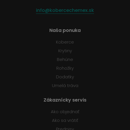
info@kobercechemex.sk
Naša ponuka
Koberce
Krytiny
Behúne
Rohožky
Dodatky
Umelá tráva
Zákaznícky servis
Ako objednať
Ako sa vrátiť
Predpisy