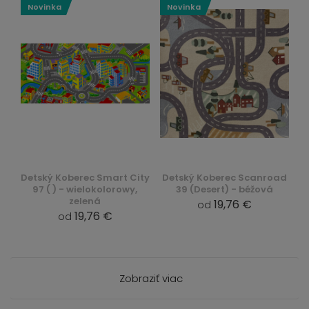
Novinka
Novinka
Detský Koberec Smart City
Detský Koberec Scanroad
97 ( ) - wielokolorowy,
39 (Desert) - béžová
zelená
19,76 €
od
19,76 €
od
Zobraziť viac