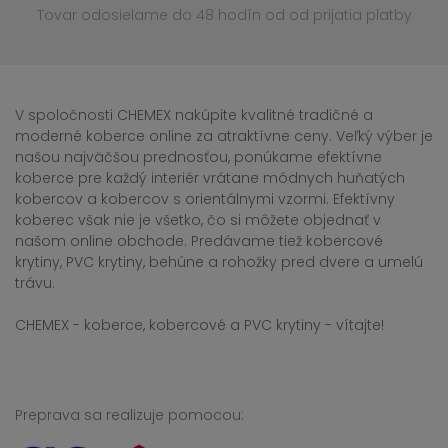
Tovar odosielame do 48 hodín
od od prijatia platby
V spoločnosti CHEMEX nakúpite kvalitné tradičné a
moderné koberce online za atraktívne ceny. Veľký výber je
našou najväčšou prednosťou, ponúkame efektívne
koberce pre každý interiér vrátane módnych huňatých
kobercov a kobercov s orientálnymi vzormi. Efektívny
koberec však nie je všetko, čo si môžete objednať v
našom online obchode. Predávame tiež kobercové
krytiny, PVC krytiny, behúne a rohožky pred dvere a umelú
trávu.
CHEMEX - koberce, kobercové a PVC krytiny - vítajte!
Preprava sa realizuje pomocou: