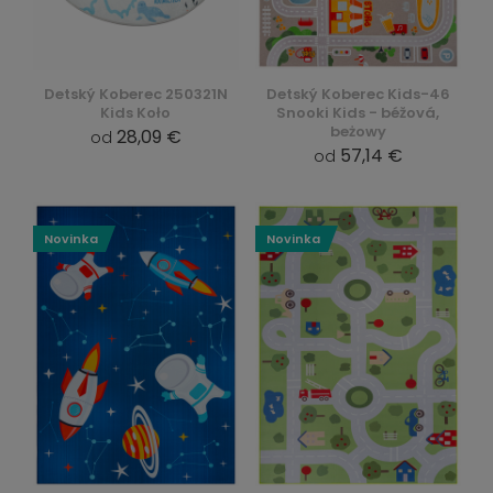
Detský Koberec 250321N
Detský Koberec Kids-46
Kids Koło
Snooki Kids - béžová,
beżowy
28,09 €
od
57,14 €
od
Novinka
Novinka