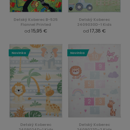
Detský Koberec B-525
Detský Koberec
Flannel Printed
2409030D-1 Kids
15,95 €
17,38 €
od
od
Novinka
Novinka
Detský Koberec
Detský Koberec
2409024D-1 Kids
2409022D-2 Kids