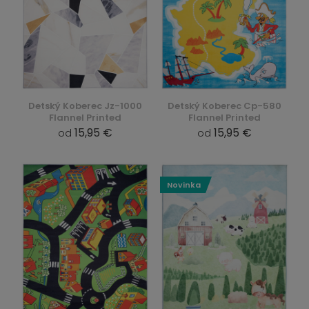
Detský Koberec Jz-1000
Detský Koberec Cp-580
Flannel Printed
Flannel Printed
15,95 €
15,95 €
od
od
Novinka