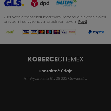
Zúčtovanie transakcií kreditnými kartami a elektronickými
prevodmi sa vykonáva
prostredníctvom
PayU
KOBERCE
CHEMEX
Kontaktné údaje
Al. Wyzwolenia 61, 26-225 Gowarczów