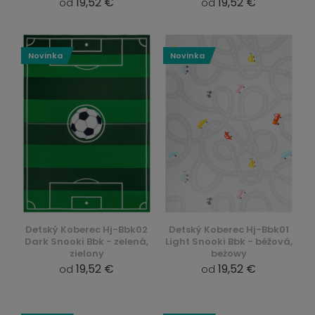
19,52 €
19,52 €
od
od
Novinka
Novinka
Detský Koberec Hj-Bbk02
Detský Koberec Hj-Bbk01
Dark Snooki Bbk - zelená,
Light Snooki Bbk - béžová,
zielony
beżowy
19,52 €
19,52 €
od
od