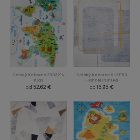
Detský Koberec 250321N
Detský Koberec U-21150
Kids
Flannel Printed
52,62 €
15,95 €
od
od