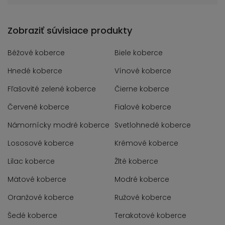
Zobraziť súvisiace produkty
Béžové koberce
Biele koberce
Hnedé koberce
Vínové koberce
Fľašovité zelené koberce
Čierne koberce
Červené koberce
Fialové koberce
Námornícky modré koberce
Svetlohnedé koberce
Lososové koberce
Krémové koberce
Lilac koberce
Žlté koberce
Mätové koberce
Modré koberce
Oranžové koberce
Ružové koberce
Šedé koberce
Terakotové koberce