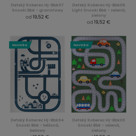
Detský Koberec Hj-Bbk07
Detský Koberec Hj-Bbk05
Snooki Bbk - granatowy
Light Snooki Bbk - zelená,
zielony
19,52 €
od
19,52 €
od
Novinka
Novinka
Detský Koberec Hj-Bbk04
Detský Koberec Hj-Bbk03
Snooki Bbk - béžová,
Snooki Bbk - zelená,
beżowy
zielony