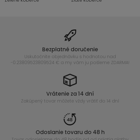
Zelené koberce
Zlaté koberce
Bezplatné doručenie
Uskutočnite objednávku s hodnotou nad
-0.23809523809524 € a my vám ju pošleme ZDARMA!
Vrátenie za 14 dní
Zakúpený
tovar môžete vždy vrátiť do 14 dní
Odoslanie tovaru do 48 h
Tovar odosielame do 48 hodín
od od prijatia platby