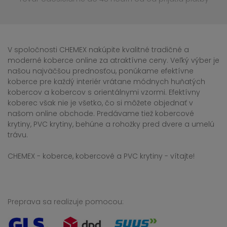
V spoločnosti CHEMEX nakúpite kvalitné tradičné a
moderné koberce online za atraktívne ceny. Veľký výber je
našou najväčšou prednosťou, ponúkame efektívne
koberce pre každý interiér vrátane módnych huňatých
kobercov a kobercov s orientálnymi vzormi. Efektívny
koberec však nie je všetko, čo si môžete objednať v
našom online obchode. Predávame tiež kobercové
krytiny, PVC krytiny, behúne a rohožky pred dvere a umelú
trávu.
CHEMEX - koberce, kobercové a PVC krytiny - vítajte!
Preprava sa realizuje pomocou: