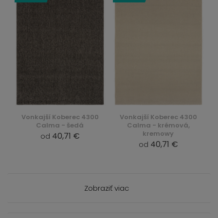
Vonkajší Koberec 4300
Vonkajší Koberec 4300
Calma - šedá
Calma - krémová,
kremowy
40,71 €
od
40,71 €
od
Zobraziť viac