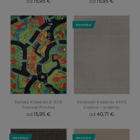
15,95 €
15,95 €
od
od
Novinka
Detský Koberec B-525
Vonkajší Koberec 4300
Flannel Printed
Calma - srebrny
15,95 €
40,71 €
od
od
Novinka
Novinka