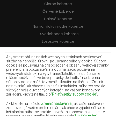
Čierne koberce
Červené koberce
Fialové koberce
Námornícky modré koberce
Svetlohnedé koberce
Lososové koberce
Krémové koberce
Lilac koberce
Aby sme mohli na našich webových stránkach poskytovať
služby na najvyššej úrovni, používame súbory cookie. Súbory
Žlté koberce
cookie sa používajú na prispôsobenie obsahu webovej stránky
preferenciám používateľa, na optimalizáciu používania
Mätové koberce
webových stránok, na vytváranie štatistík a na udržiavanie
relácie používateľa webovej stránky. Jednotlivé nastavenia
Modré koberce
súborov cookie môžete zmeniť kliknutím na tlačidlo "Zmeniť
nastavenia". Ak chcete súhlasiť s inštaláciou súborov cookie
Oranžové koberce
všetkých vyššie uvedených kategórií na vašom koncovom
Ružové koberce
zariadení, kliknite na tlačidlo
"Prijať všetky súbory cookie"
.
Šedé koberce
Ak kliknete na tlačidlo
'Zmeniť nastavenia'
, ak vaše nastavenia
zodpovedajú vašim preferenciám, ak chcete vyjadriť súhlas s
Terakotové koberce
inštaláciou súborov cookie na vašom koncovom zariadení v