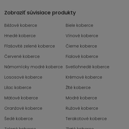
Zobraziť súvisiace produkty
Béžové koberce
Biele koberce
Hnedé koberce
Vínové koberce
Fľašovité zelené koberce
Čierne koberce
Červené koberce
Fialové koberce
Námornícky modré koberce
Svetlohnedé koberce
Lososové koberce
Krémové koberce
Lilac koberce
Žlté koberce
Mätové koberce
Modré koberce
Oranžové koberce
Ružové koberce
Šedé koberce
Terakotové koberce