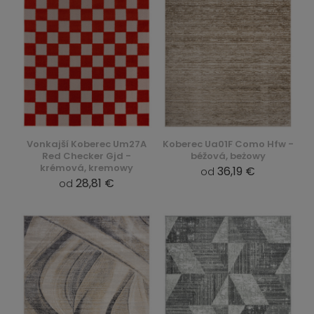
Vonkajší Koberec Um27A
Koberec Ua01F Como Hfw -
Red Checker Gjd -
béžová, beżowy
krémová, kremowy
36,19 €
od
28,81 €
od