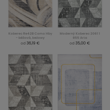
Koberec Re42B Como Hby
Moderný Koberec 2061 1
- béžová, beżowy
855 Aria
36,19 €
35,00 €
od
od