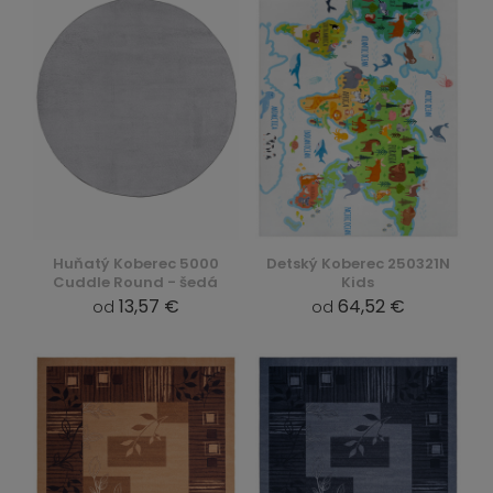
Huňatý Koberec 5000
Detský Koberec 250321N
Cuddle Round - šedá
Kids
13,57 €
64,52 €
od
od