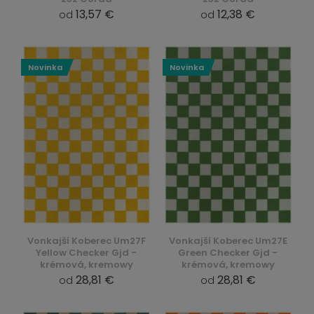
13,57 €
12,38 €
od
od
Novinka
Novinka
Vonkajší Koberec Um27F
Vonkajší Koberec Um27E
Yellow Checker Gjd -
Green Checker Gjd -
krémová, kremowy
krémová, kremowy
28,81 €
28,81 €
od
od