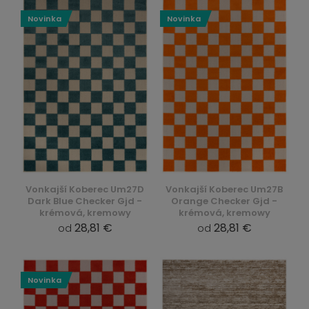
Novinka
Novinka
Vonkajší Koberec Um27D
Vonkajší Koberec Um27B
Dark Blue Checker Gjd -
Orange Checker Gjd -
krémová, kremowy
krémová, kremowy
28,81 €
28,81 €
od
od
Novinka