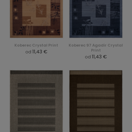
Koberec Crystal Print
Koberec 97 Agadir Crystal
Print
11,43 €
od
11,43 €
od