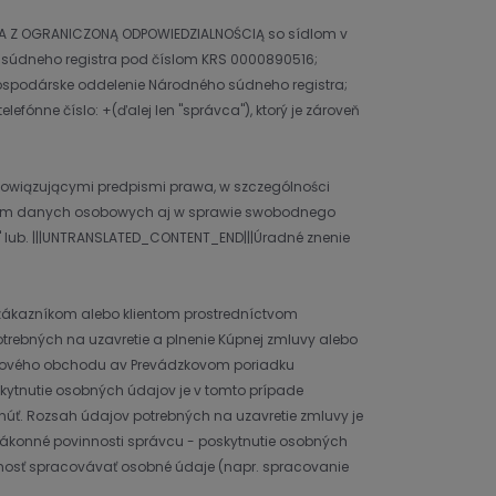
KA Z OGRANICZONĄ ODPOWIEDZIALNOŚCIĄ so sídlom v
 súdneho registra pod číslom KRS 0000890516;
. hospodárske oddelenie Národného súdneho registra;
fónne číslo: +(ďalej len "správca"), ktorý je zároveň
bowiązującymi predpismi prawa, w szczególności
zaniom danych osobowych aj w sprawie swobodnego
 lub. |||UNTRANSLATED_CONTENT_END|||Úradné znenie
 zákazníkom alebo klientom prostredníctvom
trebných na uzavretie a plnenie Kúpnej zmluvy alebo
etového obchodu av Prevádzkovom poriadku
ytnutie osobných údajov je v tomto prípade
úť. Rozsah údajov potrebných na uzavretie zmluvy je
ákonné povinnosti správcu - poskytnutie osobných
nosť spracovávať osobné údaje (napr. spracovanie