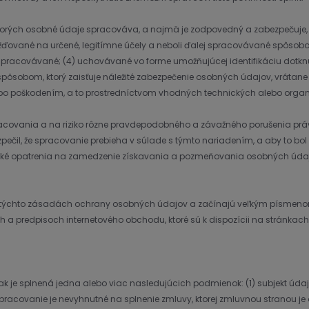
rých osobné údaje spracováva, a najmä je zodpovedný a zabezpečuje, aby 
né na určené, legitímne účely a neboli ďalej spracovávané spôsobom, kt
spracovávané; (4) uchovávané vo forme umožňujúcej identifikáciu dotknu
spôsobom, ktorý zaisťuje náležité zabezpečenie osobných údajov, vráta
bo poškodením, a to prostredníctvom vhodných technických alebo organ
pracovania a na riziko rôzne pravdepodobného a závažného porušenia prá
ečil, že spracovanie prebieha v súlade s týmto nariadením, a aby to bol
ické opatrenia na zamedzenie získavania a pozmeňovania osobných údaj
ujú v týchto zásadách ochrany osobných údajov a začínajú veľkým písmenom
ch a predpisoch internetového obchodu, ktoré sú k dispozícii na stránkac
ak je splnená jedna alebo viac nasledujúcich podmienok: (1) subjekt úd
racovanie je nevyhnutné na splnenie zmluvy, ktorej zmluvnou stranou je d