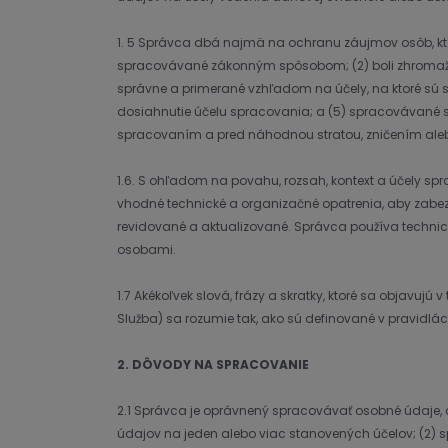
1. 5 Správca dbá najmä na ochranu záujmov osôb, kto
spracovávané zákonným spôsobom; (2) boli zhromažďova
správne a primerané vzhľadom na účely, na ktoré sú 
dosiahnutie účelu spracovania; a (5) spracovávané 
spracovaním a pred náhodnou stratou, zničením ale
1.6. S ohľadom na povahu, rozsah, kontext a účely s
vhodné technické a organizačné opatrenia, aby zabezp
revidované a aktualizované. Správca používa techn
osobami.
1.7 Akékoľvek slová, frázy a skratky, ktoré sa objav
Služba) sa rozumie tak, ako sú definované v pravidlá
2. DÔVODY NA SPRACOVANIE
2.1 Správca je oprávnený spracovávať osobné údaje, 
údajov na jeden alebo viac stanovených účelov; (2) sp