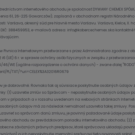
tredníctvom internetového obchodu je spoločnosť DYWANY CHEMEX SPÓŁ
lenia 61, 26-225 Gowarczów); zapísaná v obchodnom registri Národného
nosti: Varšava, okresný súd pre hlavné mesto Varšavu. Varšava, Kielce, X
 DIČ: 388459953, e-mailová adresa: info@kobercechemex.ska kontaktné tele
dávajúcim.
 Pivnica Internetowym przetwarzane s przez Administratora zgodnie z o
2 i6 (UE) 6 r. w sprawie ochróny osób fizycznych w związku z przetwar
/46/WE (ogólne rozporządzenie o ochrónii danych) - zwane ďalej "RODO"
ntent/PL/TXT/?uri=CELEX%3A32016R0679
ov je dobrovoľné. Rovnako tak aj súvisiace poskytnutie osobných údajov
mky: (1) uzavretie zmlúv so Správcom - neposkytnutie osobných údajov po
rávcom v prípadoch a v rozsahu uvedenom na webových stránkach Intern
sobných údajov má za následok nemožnosť uzavretia takej zmluvy. Posk
uzavrieť so správcom danú zmluvu, je povinný požadované údaje poskytn
tového obchodu av prevádzkovom poriadku internetového obchodu; (2) z
obecne záväzných právnych predpisov, ktoré správcovia ukladajú povin
níctva) a ich neposkytnutie znemožní správcovi tieto povinnosti splniť.