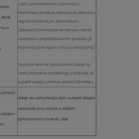
s jeho podnikateľskou činnosťou.
účely
Premlčacia lehota je stanovená zákonom,
 ktoré
najmä občianskym zákonníkom
jmy a
(základná premlčacia lehota pre nároky
súvisiace s prevádzkovaním podniku je
trojročná a pre kúpnu zmluvu dvojročná).
e
Správca nesmie spracovávať údaje na
účely priameho marketingu v prípade, že
subjekt údajov vznesie účinnú námietku.
 (súhlas)
Údaje sa uchovávajú, kým subjekt údajov
neodvolá svoj súhlas s ďalším
 údajov
spracovaním na tento účel.
om.