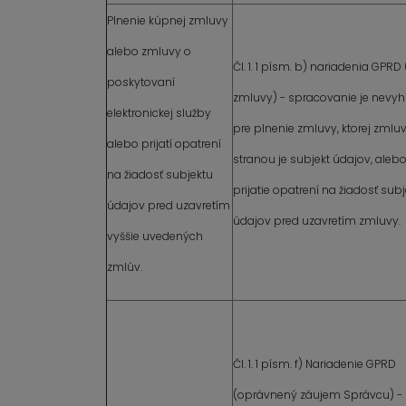
Plnenie kúpnej zmluvy
alebo zmluvy o
Čl. 1. 1 písm. b) nariadenia GPRD
poskytovaní
zmluvy) - spracovanie je nevy
elektronickej služby
pre plnenie zmluvy, ktorej zml
alebo prijatí opatrení
stranou je subjekt údajov, aleb
na žiadosť subjektu
prijatie opatrení na žiadosť sub
údajov pred uzavretím
údajov pred uzavretím zmluvy.
vyššie uvedených
zmlúv.
Čl. 1. 1 písm. f) Nariadenie GPRD
(oprávnený záujem Správcu) -