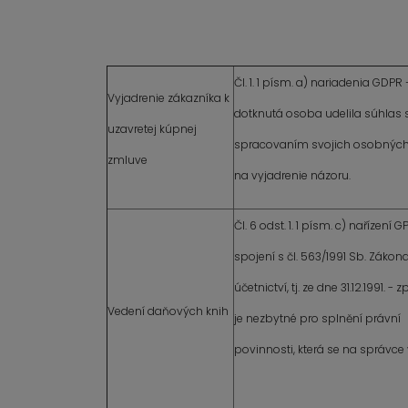
Čl. 1. 1 písm. a) nariadenia GDPR 
Vyjadrenie zákazníka k
dotknutá osoba udelila súhlas 
uzavretej kúpnej
spracovaním svojich osobných
zmluve
na vyjadrenie názoru.
Čl. 6 odst. 1. 1 písm. c) nařízení 
spojení s čl. 563/1991 Sb. Zákon
účetnictví, tj. ze dne 31.12.1991. -
Vedení daňových knih
je nezbytné pro splnění právní
povinnosti, která se na správce 