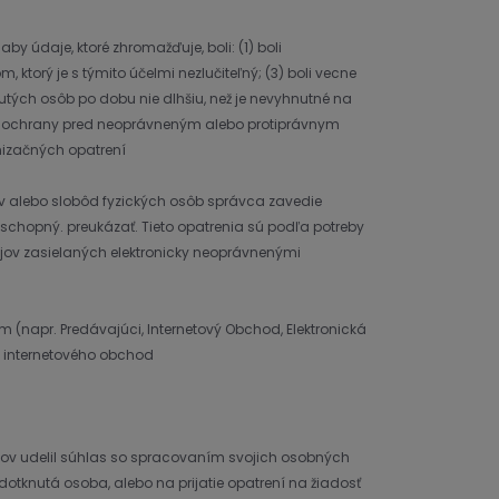
údaje, ktoré zhromažďuje, boli: (1) boli
orý je s týmito účelmi nezlučiteľný; (3) boli vecne
tých osôb po dobu nie dlhšiu, než je nevyhnutné na
ne ochrany pred neoprávneným alebo protiprávnym
izačných opatrení
v alebo slobôd fyzických osôb správca zavedie
 schopný. preukázať. Tieto opatrenia sú podľa potreby
ov zasielaných elektronicky neoprávnenými
 (napr. Predávajúci, Internetový Obchod, Elektronická
h internetového obchod
ajov udelil súhlas so spracovaním svojich osobných
otknutá osoba, alebo na prijatie opatrení na žiadosť