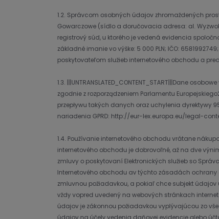
1.2. Správcom osobných údajov zhromaždených pros
Gowarczowe (sídlo a doručovacia adresa: al. Wyzwo
registrový súd, u ktorého je vedená evidencia spoloč
základné imanie vo výške: 5 000 PLN; IČO: 6581992749;
poskytovateľom služieb internetového obchodu a pre
1.3. |||UNTRANSLATED_CONTENT_START|||Dane osobowe w
zgodnie z rozporządzeniem Parlamentu Europejskiego
przepływu takých danych oraz uchylenia dyrektywy 95
nariadenia GPRD: http://eur-lex.europa.eu/legal-co
1.4. Používanie internetového obchodu vrátane nákup
internetového obchodu je dobrovoľné, až na dve výni
zmluvy o poskytovaní Elektronických služieb so Sp
Internetového obchodu av týchto zásadách ochrany o
zmluvnou požiadavkou, a pokiaľ chce subjekt údajov 
vždy vopred uvedený na webových stránkach interne
údajov je zákonnou požiadavkou vyplývajúcou zo vše
údajov na účely vedenia daňovej evidencie alebo účtov