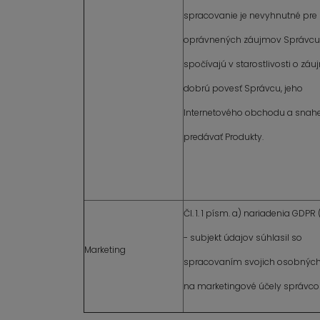
spracovanie je nevyhnutné pre 
oprávnených záujmov Správcu,
spočívajú v starostlivosti o záu
dobrú povesť Správcu, jeho
Internetového obchodu a snah
predávať Produkty.
Čl. 1. 1 písm. a) nariadenia GDPR
- subjekt údajov súhlasil so
Marketing
spracovaním svojich osobných
na marketingové účely správc