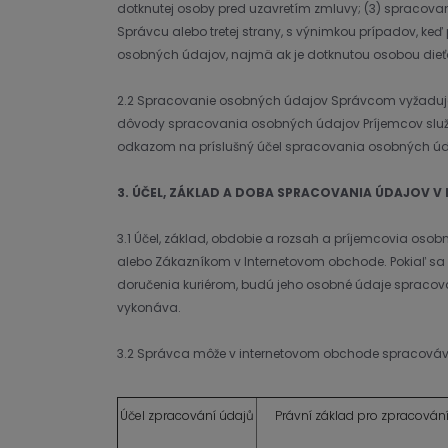
dotknutej osoby pred uzavretím zmluvy; (3) spracova
Správcu alebo tretej strany, s výnimkou prípadov, k
osobných údajov, najmä ak je dotknutou osobou dieť
2.2 Spracovanie osobných údajov Správcom vyžaduje
dôvody spracovania osobných údajov Príjemcov služ
odkazom na príslušný účel spracovania osobných ú
3. ÚČEL, ZÁKLAD A DOBA SPRACOVANIA ÚDAJOV
3.1 Účel, základ, obdobie a rozsah a príjemcovia o
alebo Zákazníkom v Internetovom obchode. Pokiaľ sa
doručenia kuriérom, budú jeho osobné údaje spracov
vykonáva.
3.2 Správca môže v internetovom obchode spracováv
Účel zpracování údajů
Právní základ pro zpracován