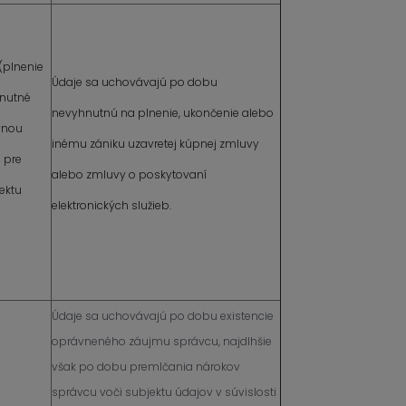
 (plnenie
Údaje sa uchovávajú po dobu
hnutné
nevyhnutnú na plnenie, ukončenie alebo
uvnou
inému zániku uzavretej kúpnej zmluvy
o pre
alebo zmluvy o poskytovaní
jektu
elektronických služieb.
Údaje sa uchovávajú po dobu existencie
oprávneného záujmu správcu, najdlhšie
však po dobu premlčania nárokov
správcu voči subjektu údajov v súvislosti