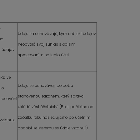
–
Údaje sa uchovávajú, kým subjekt údajov
so
neodvolá svoj súhlas s ďalším
 údajov
spracovaním na tento účel.
GPRD ve
Údaje se uchovávají po dobu
a o
stanovenou zákonem, který správci
 zpracování
ukládá vést účetnictví (5 let, počítáno od
začátku roku následujícího po účetním
vztahuje.
období, ke kterému se údaje vztahují).