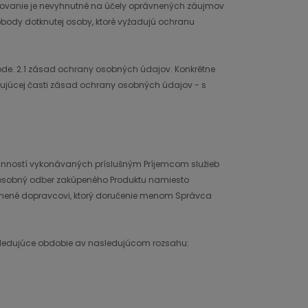
racovanie je nevyhnutné na účely oprávnených záujmov
obody dotknutej osoby, ktoré vyžadujú ochranu
de. 2.1 zásad ochrany osobných údajov. Konkrétne
ujúcej časti zásad ochrany osobných údajov - s
inností vykonávaných príslušným Príjemcom služieb
í osobný odber zakúpeného Produktu namiesto
upnené dopravcovi, ktorý doručenie menom Správca
sledujúce obdobie av nasledujúcom rozsahu: