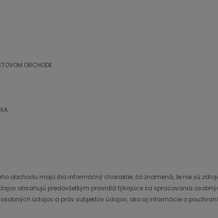
RNETOVOM OBCHODE
IKA
ého obchodu majú iba informačný charakter, čo znamená, že nie sú zdroj
dajov obsahujú predovšetkým pravidlá týkajúce sa spracovania osobný
osobných údajov a práv subjektov údajov, ako aj informácie o používaní