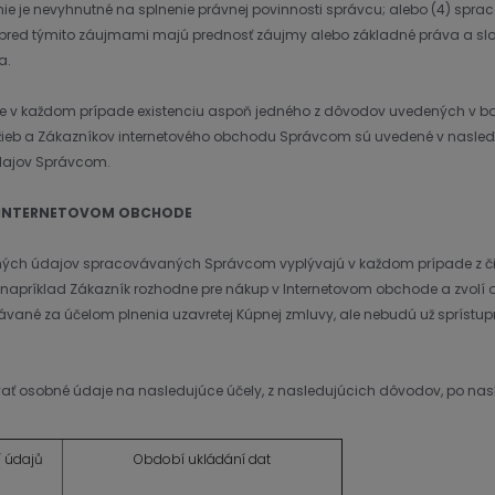
nie je nevyhnutné na splnenie právnej povinnosti správcu; alebo (4) sp
eď pred týmito záujmami majú prednosť záujmy alebo základné práva a sl
a.
 v každom prípade existenciu aspoň jedného z dôvodov uvedených v bo
ieb a Zákazníkov internetového obchodu Správcom sú uvedené v nasled
dajov Správcom.
 V INTERNETOVOM OBCHODE
sobných údajov spracovávaných Správcom vyplývajú v každom prípade z č
 napríklad Zákazník rozhodne pre nákup v Internetovom obchode a zvol
ávané za účelom plnenia uzavretej Kúpnej zmluvy, ale nebudú už spríst
ať osobné údaje na nasledujúce účely, z nasledujúcich dôvodov, po na
í údajů
Období ukládání dat