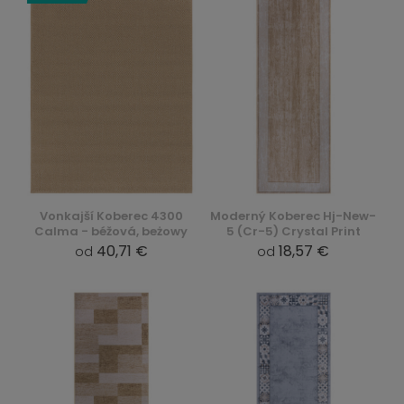
Vonkajší Koberec 4300
Moderný Koberec Hj-New-
Calma - béžová, beżowy
5 (Cr-5) Crystal Print
40,71 €
18,57 €
od
od