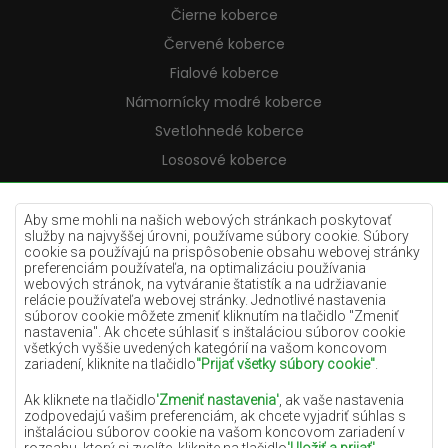
Čierne koberce
Červené koberce
Fialové koberce
Námornícky modré koberce
Svetlohnedé koberce
Lososové koberce
Krémové koberce
Lilac koberce
Aby sme mohli na našich webových stránkach poskytovať
služby na najvyššej úrovni, používame súbory cookie. Súbory
Žlté koberce
cookie sa používajú na prispôsobenie obsahu webovej stránky
preferenciám používateľa, na optimalizáciu používania
Mätové koberce
webových stránok, na vytváranie štatistík a na udržiavanie
relácie používateľa webovej stránky. Jednotlivé nastavenia
Modré koberce
súborov cookie môžete zmeniť kliknutím na tlačidlo "Zmeniť
nastavenia". Ak chcete súhlasiť s inštaláciou súborov cookie
Oranžové koberce
všetkých vyššie uvedených kategórií na vašom koncovom
Ružové koberce
zariadení, kliknite na tlačidlo
"Prijať všetky súbory cookie"
.
Šedé koberce
Ak kliknete na tlačidlo
'Zmeniť nastavenia'
, ak vaše nastavenia
zodpovedajú vašim preferenciám, ak chcete vyjadriť súhlas s
Terakotové koberce
inštaláciou súborov cookie na vašom koncovom zariadení v