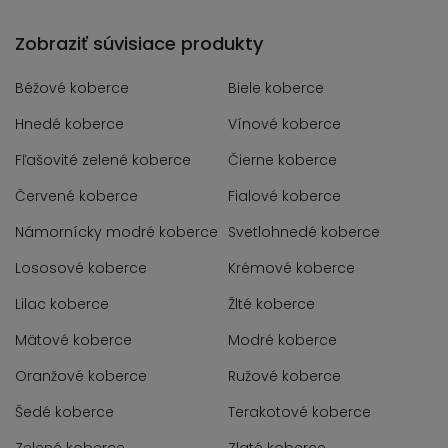
Zobraziť súvisiace produkty
Béžové koberce
Biele koberce
Hnedé koberce
Vínové koberce
Fľašovité zelené koberce
Čierne koberce
Červené koberce
Fialové koberce
Námornícky modré koberce
Svetlohnedé koberce
Lososové koberce
Krémové koberce
Lilac koberce
Žlté koberce
Mätové koberce
Modré koberce
Oranžové koberce
Ružové koberce
Šedé koberce
Terakotové koberce