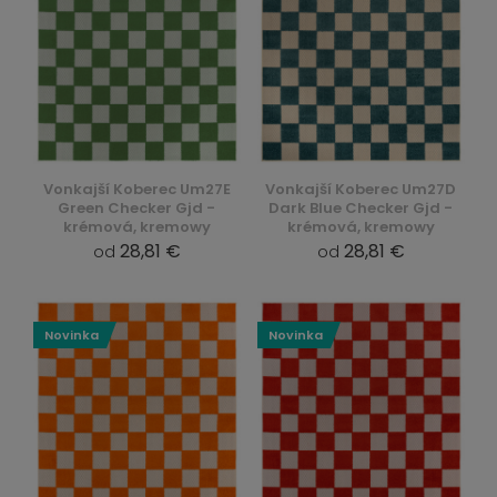
Vonkajší Koberec Um27E
Vonkajší Koberec Um27D
Green Checker Gjd -
Dark Blue Checker Gjd -
krémová, kremowy
krémová, kremowy
28,81 €
28,81 €
od
od
Novinka
Novinka