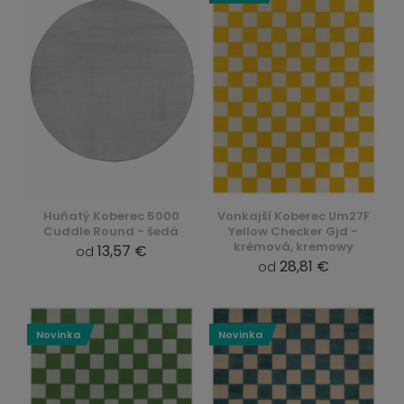
Huňatý Koberec 5000
Vonkajší Koberec Um27F
Cuddle Round - šedá
Yellow Checker Gjd -
krémová, kremowy
13,57 €
od
28,81 €
od
Novinka
Novinka