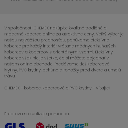
V spoločnosti CHEMEX nakúpite kvalitné tradičné a
moderné koberce online za atraktívne ceny. Veľký výber je
našou najväčšou prednosťou, ponúkame efektívne
koberce pre každý interiér vrátane módnych huňatých
kobercov a kobercov s orientálnymi vzormi. Efektívny
koberec však nie je všetko, čo si môžete objednať v
našom online obchode. Predávame tiež kobercové
krytiny, PVC krytiny, behúne a rohožky pred dvere a umelú
trávu.
CHEMEX - koberce, kobercové a PVC krytiny - vítajte!
Preprava sa realizuje pomocou: