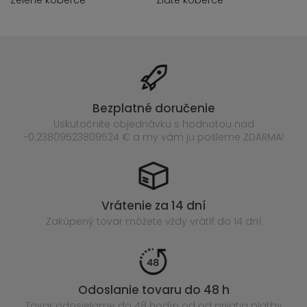
Zelené koberce
Zlaté koberce
Bezplatné doručenie
Uskutočnite objednávku s hodnotou nad
-0.23809523809524 € a my vám ju pošleme ZDARMA!
Vrátenie za 14 dní
Zakúpený
tovar môžete vždy vrátiť do 14 dní
Odoslanie tovaru do 48 h
Tovar odosielame do 48 hodín
od od prijatia platby