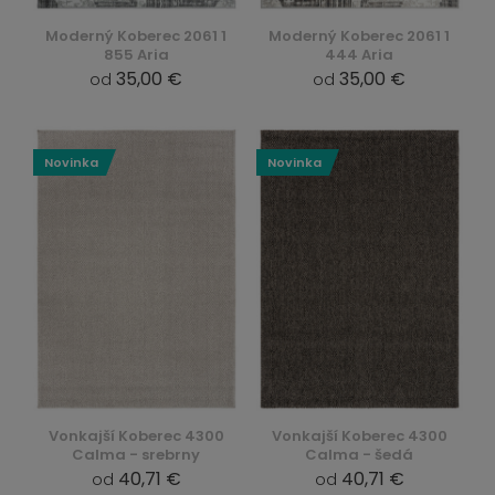
Moderný Koberec 2061 1
Moderný Koberec 2061 1
855 Aria
444 Aria
35,00 €
35,00 €
od
od
Novinka
Novinka
Vonkajší Koberec 4300
Vonkajší Koberec 4300
Calma - srebrny
Calma - šedá
40,71 €
40,71 €
od
od