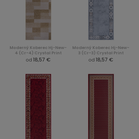
Moderný Koberec Hj-New-
Moderný Koberec Hj-New-
4 (Cr-4) Crystal Print
3 (Cr-3) Crystal Print
18,57 €
18,57 €
od
od