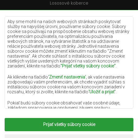
Lososové koberce
Krémové koberce
Lilac koberce
Aby sme mohli na našich webových stránkach poskytovať
služby na najvyššej úrovni, používame súbory cookie. Súbory
Žlté koberce
cookie sa používajú na prispôsobenie obsahu webovej stránky
preferenciám používateľa, na optimalizáciu používania
Mätové koberce
webových stránok, na vytváranie štatistík a na udržiavanie
relácie používateľa webovej stránky. Jednotlivé nastavenia
Modré koberce
súborov cookie môžete zmeniť kliknutím na tlačidlo "Zmeniť
nastavenia". Ak chcete súhlasiť s inštaláciou súborov cookie
Oranžové koberce
všetkých vyššie uvedených kategórií na vašom koncovom
Ružové koberce
zariadení, kliknite na tlačidlo
"Prijať všetky súbory cookie"
.
Šedé koberce
Ak kliknete na tlačidlo
'Zmeniť nastavenia'
, ak vaše nastavenia
zodpovedajú vašim preferenciám, ak chcete vyjadriť súhlas s
Terakotové koberce
inštaláciou súborov cookie na vašom koncovom zariadení v
rozsahu, ktorý si zvolíte, kliknite na tlačidlo
'Uložiť a prijať'
.
Zelené koberce
Zlaté koberce
Pokiaľ budú súbory cookie obsahovať vaše osobné údaje,
základom spracovania je oprávnený záujem správcu
osobných údajov (DYWANYCHEMEX) alebo tretích strán v
podobe poskytovania vysokokvalitných služieb na našej
webovej stránke a marketingových aktivít správcu osobných
Prijať všetky súbory cookie
Copyright 2022
Koberce Chemex.
Všetky práva
údajov a jeho dôveryhodných partnerov.
vyhradené.