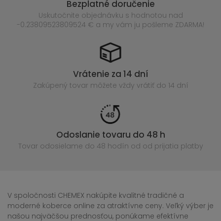
Bezplatné doručenie
Uskutočnite objednávku s hodnotou nad
-0.23809523809524 € a my vám ju pošleme ZDARMA!
Vrátenie za 14 dní
Zakúpený
tovar môžete vždy vrátiť do 14 dní
Odoslanie tovaru do 48 h
Tovar odosielame do 48 hodín
od od prijatia platby
V spoločnosti CHEMEX nakúpite kvalitné tradičné a
moderné koberce online za atraktívne ceny. Veľký výber je
našou najväčšou prednosťou, ponúkame efektívne