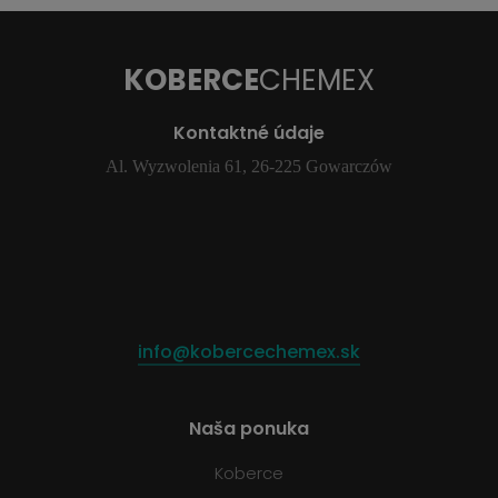
KOBERCE
CHEMEX
Kontaktné údaje
Al. Wyzwolenia 61, 26-225 Gowarczów
info@kobercechemex.sk
Naša ponuka
Koberce