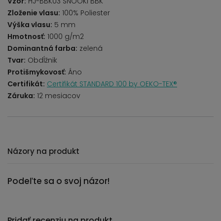
Vzor:
HJ-BBK03 SNOOKI BBK
Zloženie vlasu:
100% Poliester
Výška vlasu:
5 mm
Hmotnosť:
1000 g/m2
Dominantná farba:
zelená
Tvar:
Obdĺžnik
Protišmykovosť:
Áno
Certifikát:
Certifikát STANDARD 100 by OEKO-TEX®
Záruka:
12 mesiacov
Názory na produkt
Podeľte sa o svoj názor!
Pridať recenziu na produkt