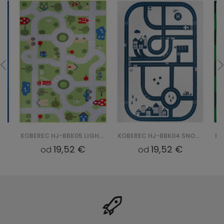
KOBEREC HJ-BBK05 LIGHT SNOOKI BBK - ZIELONY
KOBEREC HJ-BBK04 SNOOKI BBK - BEŻOWY
19,52 €
19,52 €
od
od