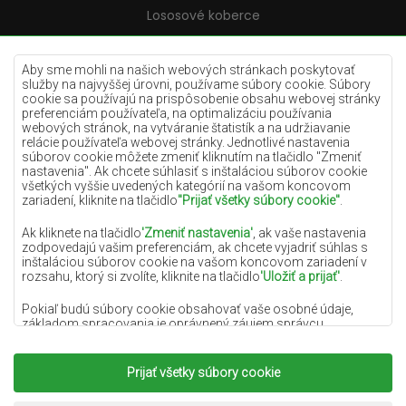
Lososové koberce
Krémové koberce
Lilac koberce
Aby sme mohli na našich webových stránkach poskytovať
služby na najvyššej úrovni, používame súbory cookie. Súbory
Žlté koberce
cookie sa používajú na prispôsobenie obsahu webovej stránky
preferenciám používateľa, na optimalizáciu používania
Mätové koberce
webových stránok, na vytváranie štatistík a na udržiavanie
relácie používateľa webovej stránky. Jednotlivé nastavenia
Modré koberce
súborov cookie môžete zmeniť kliknutím na tlačidlo "Zmeniť
nastavenia". Ak chcete súhlasiť s inštaláciou súborov cookie
Oranžové koberce
všetkých vyššie uvedených kategórií na vašom koncovom
Ružové koberce
zariadení, kliknite na tlačidlo
"Prijať všetky súbory cookie"
.
Šedé koberce
Ak kliknete na tlačidlo
'Zmeniť nastavenia'
, ak vaše nastavenia
zodpovedajú vašim preferenciám, ak chcete vyjadriť súhlas s
Terakotové koberce
inštaláciou súborov cookie na vašom koncovom zariadení v
rozsahu, ktorý si zvolíte, kliknite na tlačidlo
'Uložiť a prijať'
.
Zelené koberce
Zlaté koberce
Pokiaľ budú súbory cookie obsahovať vaše osobné údaje,
základom spracovania je oprávnený záujem správcu
osobných údajov (DYWANYCHEMEX) alebo tretích strán v
podobe poskytovania vysokokvalitných služieb na našej
webovej stránke a marketingových aktivít správcu osobných
Prijať všetky súbory cookie
Copyright 2022
Koberce Chemex.
Všetky práva
údajov a jeho dôveryhodných partnerov.
vyhradené.