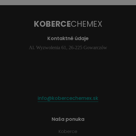
KOBERCE
CHEMEX
Kontaktné údaje
Al. Wyzwolenia 61, 26-225 Gowarczów
info@kobercechemex.sk
Naša ponuka
Koberce