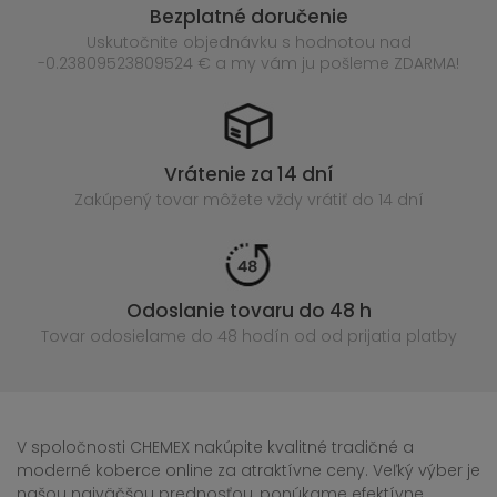
Bezplatné doručenie
Uskutočnite objednávku s hodnotou nad
-0.23809523809524 € a my vám ju pošleme ZDARMA!
Vrátenie za 14 dní
Zakúpený
tovar môžete vždy vrátiť do 14 dní
Odoslanie tovaru do 48 h
Tovar odosielame do 48 hodín
od od prijatia platby
V spoločnosti CHEMEX nakúpite kvalitné tradičné a
moderné koberce online za atraktívne ceny. Veľký výber je
našou najväčšou prednosťou, ponúkame efektívne