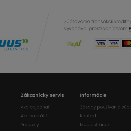
Zúčtovanie transakcií kreditn
vykonáva
prostredníctvom
Zákaznícky servis
Informácie
Ako objednať
Zásady používania súb
Ako sa vrátiť
Kontakt
Predpisy
Mapa stránok