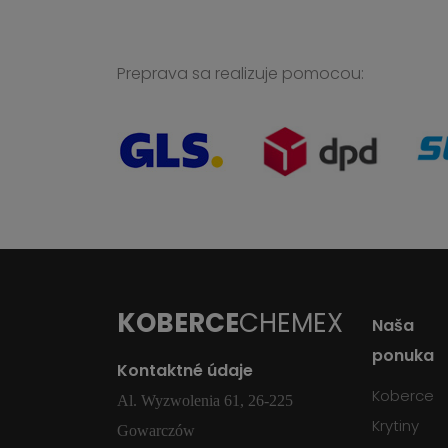
Preprava sa realizuje pomocou:
KOBERCE
CHEMEX
Naša
ponuka
Kontaktné údaje
Koberce
Al. Wyzwolenia 61, 26-225
Krytiny
Gowarczów