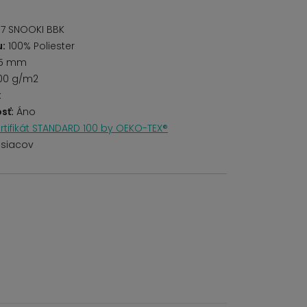
7 SNOOKI BBK
u:
100% Poliester
5 mm
00 g/m2
k
sť:
Áno
rtifikát STANDARD 100 by OEKO-TEX®
siacov