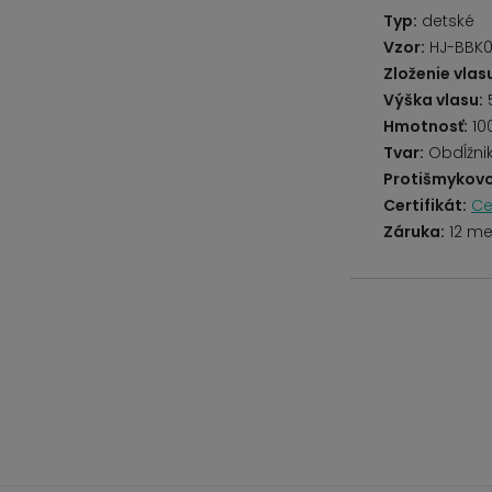
Typ:
detské
Vzor:
HJ-BBK0
Zloženie vlas
Výška vlasu:
Hmotnosť:
10
Tvar:
Obdĺžni
Protišmykovo
Certifikát:
Ce
Záruka:
12 me