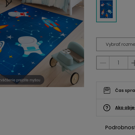
Vybrať rozme
zväčšenie prejdite myšou
Čas spr
Ako obje
Podrobnost