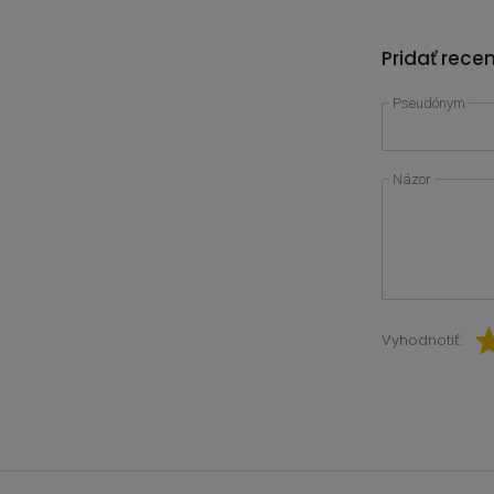
Pridať rece
Pseudónym
Názor
Vyhodnotiť: