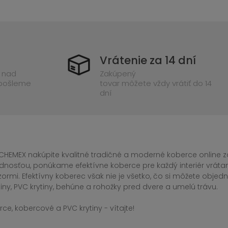
Vrátenie za 14 dní
 nad
Zakúpený
 pošleme
tovar môžete vždy vrátiť do 14
dní
CHEMEX nakúpite kvalitné tradičné a moderné koberce online za
dnosťou, ponúkame efektívne koberce pre každý interiér vrá
zormi. Efektívny koberec však nie je všetko, čo si môžete obj
iny, PVC krytiny, behúne a rohožky pred dvere a umelú trávu.
ce, kobercové a PVC krytiny - vítajte!