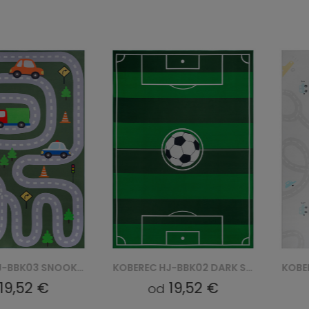
KOBEREC HJ-BBK03 SNOOKI BBK - ZIELONY
KOBEREC HJ-BBK02 DARK SNOOKI BBK - ZIELONY
19,52 €
19,52 €
od