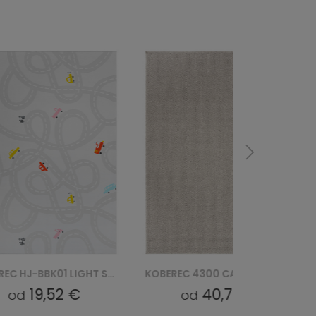
KOBEREC HJ-BBK01 LIGHT SNOOKI BBK - BEŻOWY
KOBEREC 4300 CALMA - SREBRNY
19,52 €
40,71 €
od
od