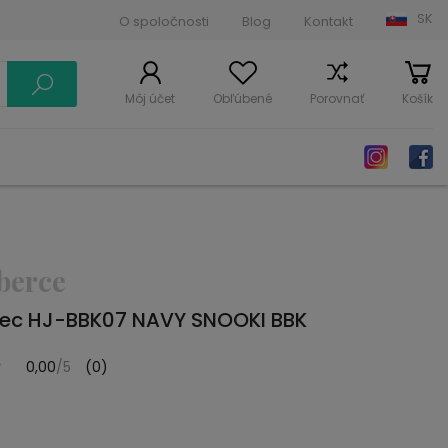
SK
O spoločnosti
Blog
Kontakt
Môj účet
Obľúbené
Porovnať
Košík
berce
rec HJ-BBK07 NAVY SNOOKI BBK
0,00
/5
(0)