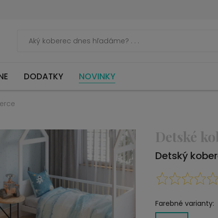
NE
DODATKY
NOVINKY
erce
Detské ko
Detský kobe
Farebné varianty: