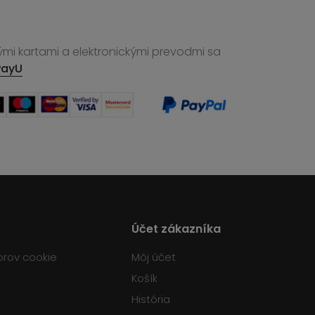
ými kartami a elektronickými prevodmi sa
PayU
Účet zákazníka
orov cookie
Môj účet
Košík
História