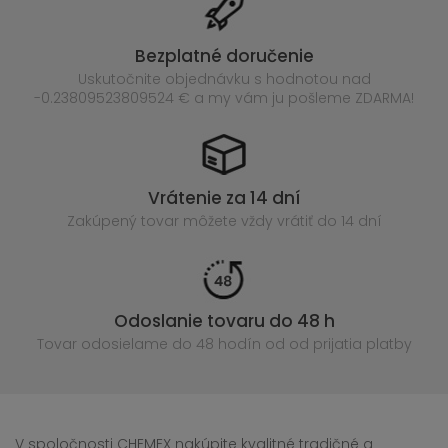
Bezplatné doručenie
Uskutočnite objednávku s hodnotou nad
-0.23809523809524 € a my vám ju pošleme ZDARMA!
Vrátenie za 14 dní
Zakúpený
tovar môžete vždy vrátiť do 14 dní
Odoslanie tovaru do 48 h
Tovar odosielame do 48 hodín
od od prijatia platby
V spoločnosti CHEMEX nakúpite kvalitné tradičné a