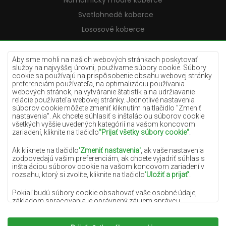
Námornícky modré koberce
Svetlohnedé koberce
Lososové koberce
Krémové koberce
Lilac koberce
Aby sme mohli na našich webových stránkach poskytovať
služby na najvyššej úrovni, používame súbory cookie. Súbory
Žlté koberce
cookie sa používajú na prispôsobenie obsahu webovej stránky
preferenciám používateľa, na optimalizáciu používania
Mätové koberce
webových stránok, na vytváranie štatistík a na udržiavanie
relácie používateľa webovej stránky. Jednotlivé nastavenia
Modré koberce
súborov cookie môžete zmeniť kliknutím na tlačidlo "Zmeniť
nastavenia". Ak chcete súhlasiť s inštaláciou súborov cookie
Oranžové koberce
všetkých vyššie uvedených kategórií na vašom koncovom
Ružové koberce
zariadení, kliknite na tlačidlo
"Prijať všetky súbory cookie"
.
Šedé koberce
Ak kliknete na tlačidlo
'Zmeniť nastavenia'
, ak vaše nastavenia
zodpovedajú vašim preferenciám, ak chcete vyjadriť súhlas s
Terakotové koberce
inštaláciou súborov cookie na vašom koncovom zariadení v
rozsahu, ktorý si zvolíte, kliknite na tlačidlo
'Uložiť a prijať'
.
Zelené koberce
Zlaté koberce
Pokiaľ budú súbory cookie obsahovať vaše osobné údaje,
základom spracovania je oprávnený záujem správcu
osobných údajov (DYWANYCHEMEX) alebo tretích strán v
podobe poskytovania vysokokvalitných služieb na našej
webovej stránke a marketingových aktivít správcu osobných