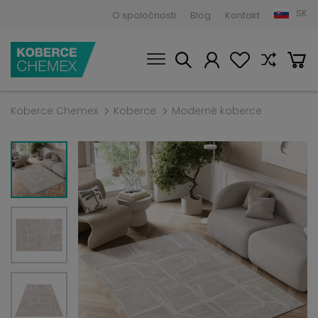
SK
O spoločnosti
Blog
Kontakt
Koberce Chemex
Koberce
Moderné koberce