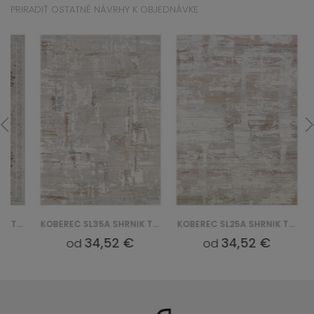
PRIRADIŤ OSTATNÉ NÁVRHY K OBJEDNÁVKE
KOBEREC SL35A SHRNIK TREND QBS - KREMOWY
KOBEREC SL25A SHRNIK TREND QBS - KREMOWY
34,52 €
34,52 €
od
od