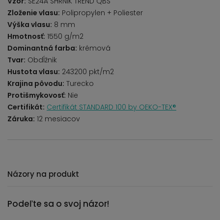
Vzor:
SE24A SHRNIK TREND QBS
Zloženie vlasu:
Polipropylen + Poliester
Výška vlasu:
8 mm
Hmotnosť:
1550 g/m2
Dominantná farba:
krémová
Tvar:
Obdĺžnik
Hustota vlasu:
243200 pkt/m2
Krajina pôvodu:
Turecko
Protišmykovosť:
Nie
Certifikát:
Certifikát STANDARD 100 by OEKO-TEX®
Záruka:
12 mesiacov
Názory na produkt
Podeľte sa o svoj názor!