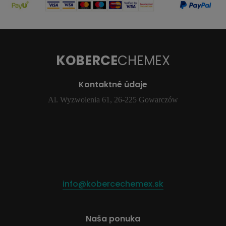
KOBERCE
CHEMEX
Kontaktné údaje
Al. Wyzwolenia 61, 26-225 Gowarczów
info@kobercechemex.sk
Naša ponuka