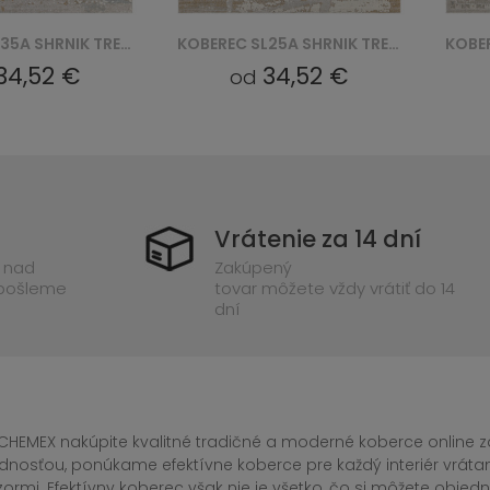
KOBEREC SL25A SHRNIK TREND QBS - KREMOWY
KOBEREC SL19A SHRNIK TREND QBS - KREMOWY
34,52 €
34,52 €
od
Vrátenie za 14 dní
 nad
Zakúpený
 pošleme
tovar môžete vždy vrátiť do 14
dní
CHEMEX nakúpite kvalitné tradičné a moderné koberce online za
dnosťou, ponúkame efektívne koberce pre každý interiér vrá
zormi. Efektívny koberec však nie je všetko, čo si môžete obj