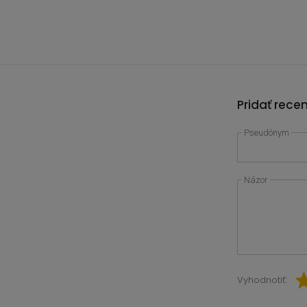
Pridať rece
Pseudónym
Názor
Vyhodnotiť: