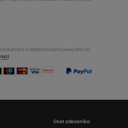
ými kartami a elektronickými prevodmi sa
PayU
Účet zákazníka