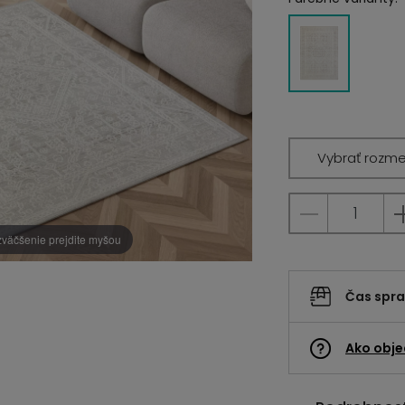
Vybrať rozme
zväčšenie prejdite myšou
Čas spr
Ako obje