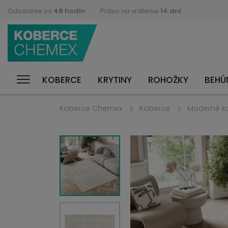
Odoslanie za
48 hodín
Právo na vrátenie
14 dní
KOBERCE
KRYTINY
ROHOŽKY
BEHÚ
Koberce Chemex
Koberce
Moderné k