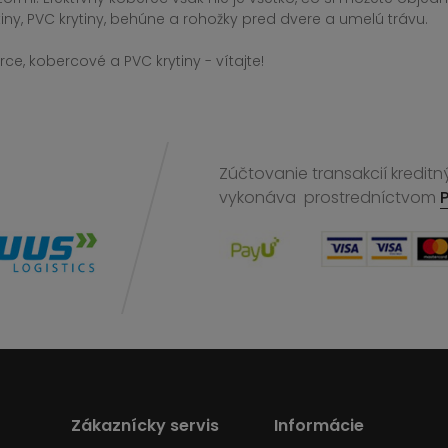
iny, PVC krytiny, behúne a rohožky pred dvere a umelú trávu.
ce, kobercové a PVC krytiny - vítajte!
Zúčtovanie transakcií kreditn
vykonáva
prostredníctvom
Zákaznícky servis
Informácie