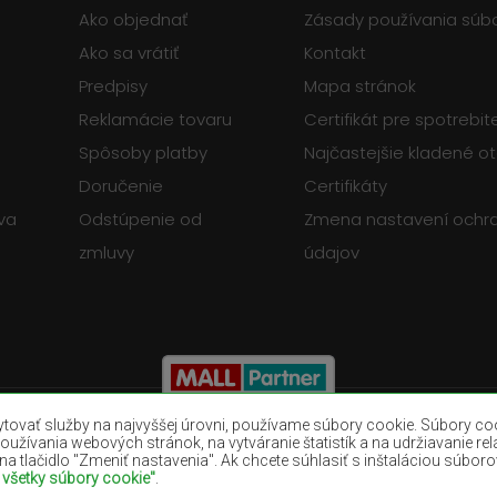
Ako objednať
Zásady používania súb
Ako sa vrátiť
Kontakt
Predpisy
Mapa stránok
Reklamácie tovaru
Certifikát pre spotrebi
Spôsoby platby
Najčastejšie kladené o
Doručenie
Certifikáty
va
Odstúpenie od
Zmena nastavení ochr
zmluvy
údajov
ovať služby na najvyššej úrovni, používame súbory cookie. Súbory co
oužívania webových stránok, na vytváranie štatistík a na udržiavanie rel
a tlačidlo "Zmeniť nastavenia". Ak chcete súhlasiť s inštaláciou súboro
Hnedé koberce
Vínové koberce
ť všetky súbory cookie"
.