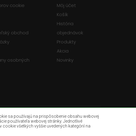
orov cookie
Môj účet
Košík
História
teľský obchod
objednávok
tázky
Produkty
Akcia
any osobných
Novinky
okie sa používajú na prispôsobenie obsahu webovej
ácie používateľa webovej stránky. Jednotlivé
v cookie všetkých vyššie uvedených kategórií na
Fľašovité zelené koberce