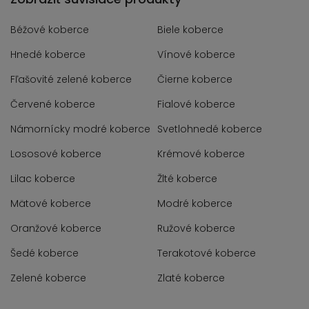
Béžové koberce
Biele koberce
Hnedé koberce
Vínové koberce
Fľašovité zelené koberce
Čierne koberce
Červené koberce
Fialové koberce
Námornícky modré koberce
Svetlohnedé koberce
Lososové koberce
Krémové koberce
Lilac koberce
Žlté koberce
Mätové koberce
Modré koberce
Oranžové koberce
Ružové koberce
Šedé koberce
Terakotové koberce
Zelené koberce
Zlaté koberce