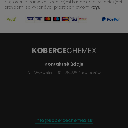
Zúčtovanie transakcií kreditnými kartami a elektronickými
prevodmi sa vykonáva
prostredníctvom
PayU
KOBERCE
CHEMEX
Kontaktné údaje
Al. Wyzwolenia 61, 26-225 Gowarczów
info@kobercechemex.sk