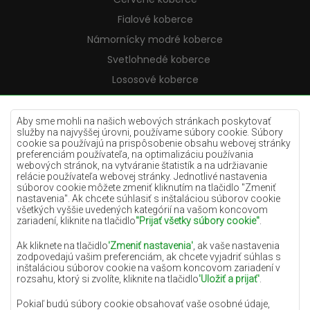
Fialové koberce
Námornícky modré koberce
Svetlohnedé koberce
Lososové koberce
Krémové koberce
Lilac koberce
Aby sme mohli na našich webových stránkach poskytovať
služby na najvyššej úrovni, používame súbory cookie. Súbory
Žlté koberce
cookie sa používajú na prispôsobenie obsahu webovej stránky
preferenciám používateľa, na optimalizáciu používania
Mätové koberce
webových stránok, na vytváranie štatistík a na udržiavanie
relácie používateľa webovej stránky. Jednotlivé nastavenia
Modré koberce
súborov cookie môžete zmeniť kliknutím na tlačidlo "Zmeniť
nastavenia". Ak chcete súhlasiť s inštaláciou súborov cookie
Oranžové koberce
všetkých vyššie uvedených kategórií na vašom koncovom
Ružové koberce
zariadení, kliknite na tlačidlo
"Prijať všetky súbory cookie"
.
Šedé koberce
Ak kliknete na tlačidlo
'Zmeniť nastavenia'
, ak vaše nastavenia
zodpovedajú vašim preferenciám, ak chcete vyjadriť súhlas s
Terakotové koberce
inštaláciou súborov cookie na vašom koncovom zariadení v
rozsahu, ktorý si zvolíte, kliknite na tlačidlo
'Uložiť a prijať'
.
Zelené koberce
Zlaté koberce
Pokiaľ budú súbory cookie obsahovať vaše osobné údaje,