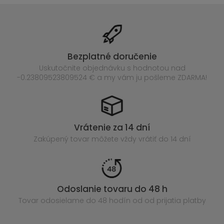
Bezplatné doručenie
Uskutočnite objednávku s hodnotou nad
-0.23809523809524 € a my vám ju pošleme ZDARMA!
Vrátenie za 14 dní
Zakúpený
tovar môžete vždy vrátiť do 14 dní
Odoslanie tovaru do 48 h
Tovar odosielame do 48 hodín
od od prijatia platby