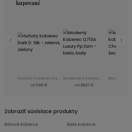
kupované
Moderný Koberec K082B Luxury Pp Esm - šedá, szary
Huňatý Koberec Dark D. Silk - zelená, zielony
Moderný Koberec Q710A Luxury Pp Esm - biela, biały
od
11,66 €
od
38,57 €
od
8,57 
Zobraziť súvisiace produkty
Béžové koberce
Biele koberce