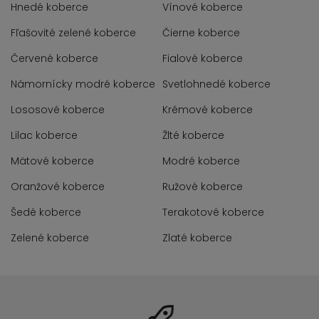
Hnedé koberce
Vínové koberce
Fľašovité zelené koberce
Čierne koberce
Červené koberce
Fialové koberce
Námornícky modré koberce
Svetlohnedé koberce
Lososové koberce
Krémové koberce
Lilac koberce
Žlté koberce
Mätové koberce
Modré koberce
Oranžové koberce
Ružové koberce
Šedé koberce
Terakotové koberce
Zelené koberce
Zlaté koberce