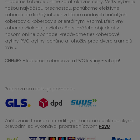
moderné koberce online za atraktívne ceny. Veľký výber je
našou najväčšou prednosťou, ponúkame efektívne
koberce pre každý interiér vrátane módnych huňatých
kobercov a kobercov s orientálnymi vzormi. Efektívny
koberec však nie je všetko, čo si môžete objednať v
našom online obchode. Predávame tiež kobercové
krytiny, PVC krytiny, behúne a rohožky pred dvere a umelú
trávu.
CHEMEX - koberce, kobercové a PVC krytiny - vítajte!
Preprava sa realizuje pomocou:
Zúčtovanie transakcií kreditnými kartami a elektronickými
prevodmi sa vykonáva
prostredníctvom
PayU