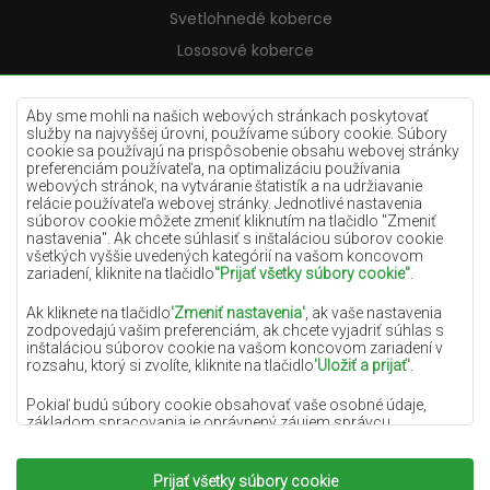
Svetlohnedé koberce
Lososové koberce
Krémové koberce
Lilac koberce
Aby sme mohli na našich webových stránkach poskytovať
služby na najvyššej úrovni, používame súbory cookie. Súbory
Žlté koberce
cookie sa používajú na prispôsobenie obsahu webovej stránky
preferenciám používateľa, na optimalizáciu používania
Mätové koberce
webových stránok, na vytváranie štatistík a na udržiavanie
relácie používateľa webovej stránky. Jednotlivé nastavenia
Modré koberce
súborov cookie môžete zmeniť kliknutím na tlačidlo "Zmeniť
nastavenia". Ak chcete súhlasiť s inštaláciou súborov cookie
Oranžové koberce
všetkých vyššie uvedených kategórií na vašom koncovom
Ružové koberce
zariadení, kliknite na tlačidlo
"Prijať všetky súbory cookie"
.
Šedé koberce
Ak kliknete na tlačidlo
'Zmeniť nastavenia'
, ak vaše nastavenia
zodpovedajú vašim preferenciám, ak chcete vyjadriť súhlas s
Terakotové koberce
inštaláciou súborov cookie na vašom koncovom zariadení v
rozsahu, ktorý si zvolíte, kliknite na tlačidlo
'Uložiť a prijať'
.
Zelené koberce
Zlaté koberce
Pokiaľ budú súbory cookie obsahovať vaše osobné údaje,
základom spracovania je oprávnený záujem správcu
osobných údajov (DYWANYCHEMEX) alebo tretích strán v
podobe poskytovania vysokokvalitných služieb na našej
webovej stránke a marketingových aktivít správcu osobných
Prijať všetky súbory cookie
Copyright 2022
Koberce Chemex.
Všetky práva