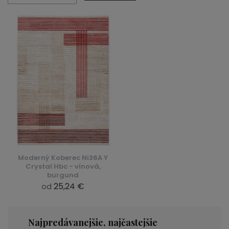
Moderný Koberec Ni36A Y
Crystal Hbc - vínová,
burgund
25,24 €
od
Najpredávanejšie, najčastejšie