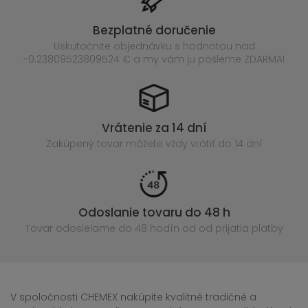
Bezplatné doručenie
Uskutočnite objednávku s hodnotou nad
-0.23809523809524 € a my vám ju pošleme ZDARMA!
Vrátenie za 14 dní
Zakúpený
tovar môžete vždy vrátiť do 14 dní
Odoslanie tovaru do 48 h
Tovar odosielame do 48 hodín
od od prijatia platby
V spoločnosti CHEMEX nakúpite kvalitné tradičné a