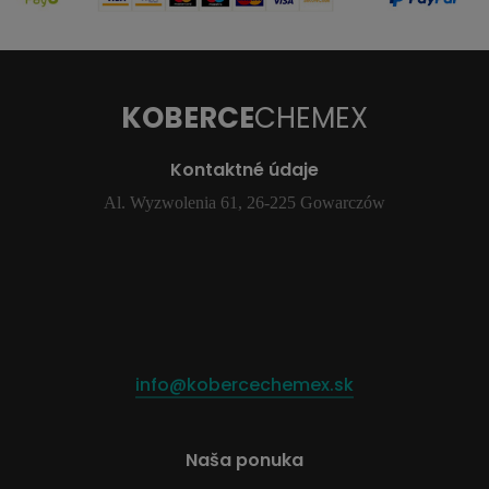
KOBERCE
CHEMEX
Kontaktné údaje
Al. Wyzwolenia 61, 26-225 Gowarczów
info@kobercechemex.sk
Naša ponuka