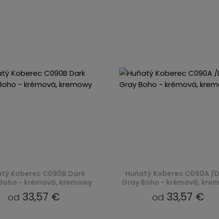
tý Koberec C090B Dark
Huňatý Koberec C090A /D
Boho - krémová, kremowy
Gray Boho - krémová, kre
33,57 €
33,57 €
od
od