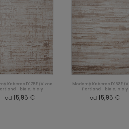
ný Koberec D175E /Vizon
Moderný Koberec D158E /V
ortland - biela, biały
Portland - biela, biały
15,95 €
15,95 €
od
od