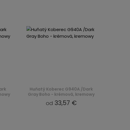
ark
Huňatý Koberec G940A /Dark
emowy
Gray Boho - krémová, kremowy
33,57 €
od