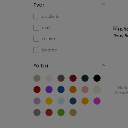
Tvar
obdĺžnik
ovál
koleso
štvorec
Farba
Huňa
Gray 