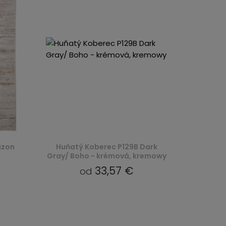
izon
Huňatý Koberec P129B Dark
Gray/ Boho - krémová, kremowy
33,57 €
od