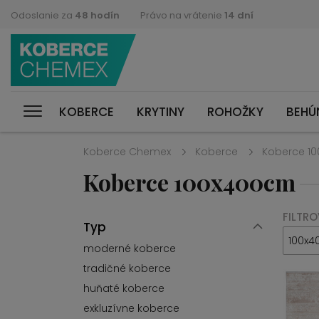
Odoslanie za
48 hodín
Právo na vrátenie
14 dní
KOBERCE
KRYTINY
ROHOŽKY
BEHÚ
Koberce Chemex
Koberce
Koberce 1
Koberce 100x400cm
FILTRO
Typ
100x4
moderné koberce
tradičné koberce
huňaté koberce
exkluzívne koberce