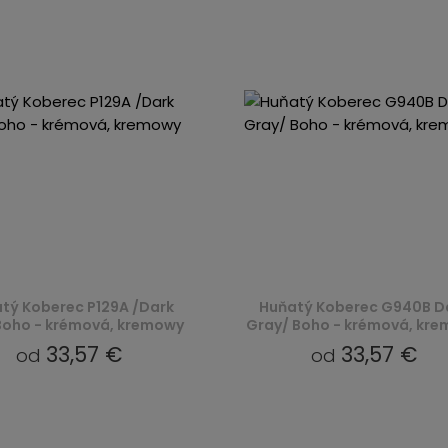
tý Koberec P129A /Dark
Huňatý Koberec G940B D
Boho - krémová, kremowy
Gray/ Boho - krémová, kr
33,57 €
33,57 €
od
od