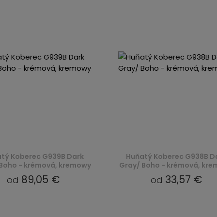
tý Koberec G939B Dark
Huňatý Koberec G938B D
Boho - krémová, kremowy
Gray/ Boho - krémová, kr
89,05 €
33,57 €
od
od