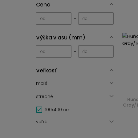
Cena
-
Výška vlasu (mm)
-
Veľkosť
malé
stredné
Huňa
Gray/ 
100x400 cm
veľké