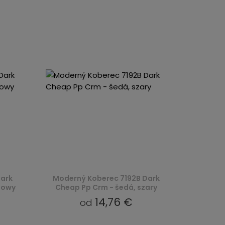
ark
Moderný Koberec 7192B Dark
mowy
Cheap Pp Crm - šedá, szary
14,76 €
od