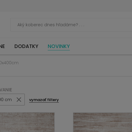
NE
DODATKY
NOVINKY
00x400cm
VANIE
00 cm
vymazať filtery