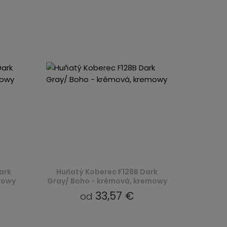
ark
Huňatý Koberec F128B Dark
mowy
Gray/ Boho - krémová, kremowy
33,57 €
od