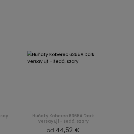
rsay
Huňatý Koberec 6365A Dark
Versay Ejf - šedá, szary
44,52 €
od