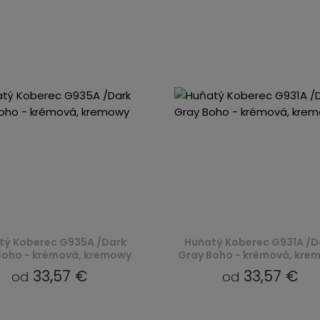
tý Koberec G935A /Dark
Huňatý Koberec G931A /D
Boho - krémová, kremowy
Gray Boho - krémová, kre
33,57 €
33,57 €
od
od