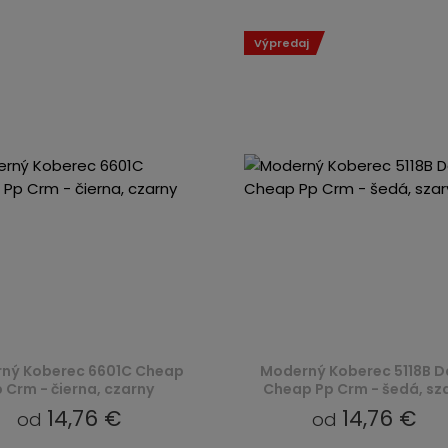
Výpredaj
ný Koberec 6601C Cheap
Moderný Koberec 5118B D
 Crm - čierna, czarny
Cheap Pp Crm - šedá, sz
14,76 €
14,76 €
od
od