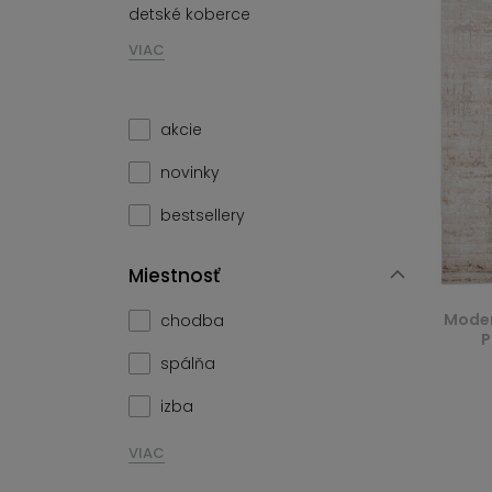
detské koberce
VIAC
akcie
novinky
bestsellery
Miestnosť
Moder
chodba
P
spálňa
izba
VIAC