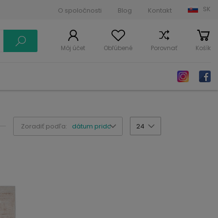
SK
O spoločnosti
Blog
Kontakt
Môj účet
Obľúbené
Porovnať
Košík
Zoradiť podľa:
dátum pridania
24