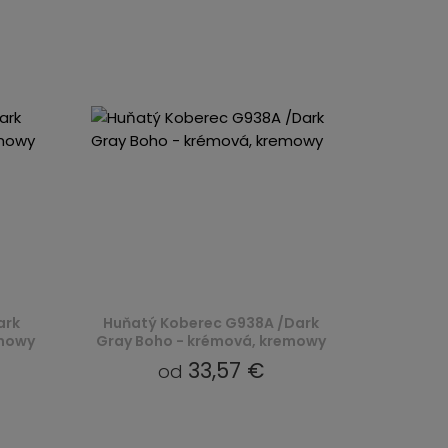
ark
Huňatý Koberec G938A /Dark
emowy
Gray Boho - krémová, kremowy
33,57 €
od