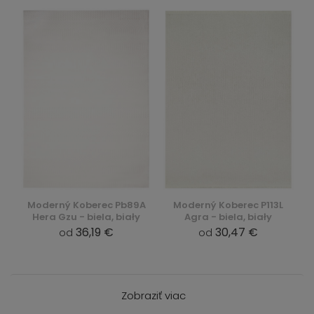
Moderný Koberec Pb89A
Moderný Koberec P113L
Hera Gzu - biela, biały
Agra - biela, biały
36,19 €
30,47 €
od
od
Zobraziť viac