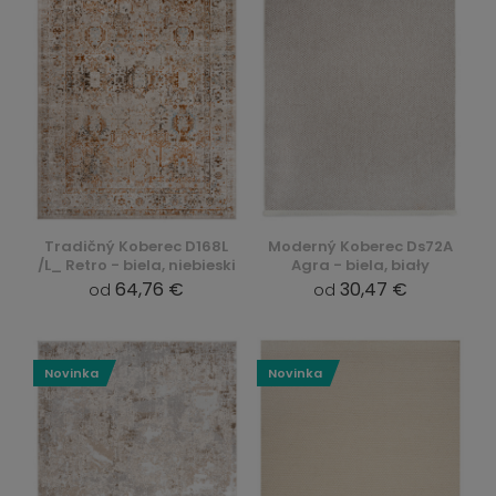
Tradičný Koberec D168L
Moderný Koberec Ds72A
/L_ Retro - biela, niebieski
Agra - biela, biały
64,76 €
30,47 €
od
od
Novinka
Novinka