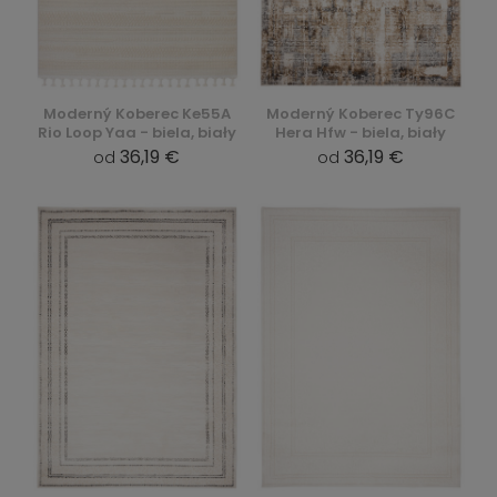
Moderný Koberec Ke55A
Moderný Koberec Ty96C
Rio Loop Yaa - biela, biały
Hera Hfw - biela, biały
36,19 €
36,19 €
od
od