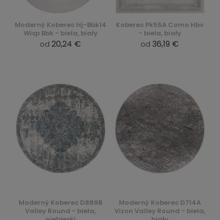
Moderný Koberec Hj-Bbk14
Koberec Pk55A Como Hbv
Wisp Bbk - biela, biały
- biela, biały
20,24 €
36,19 €
od
od
Moderný Koberec D889B
Moderný Koberec D714A
Valley Round - biela,
Vizon Valley Round - biela,
niebieski
biały