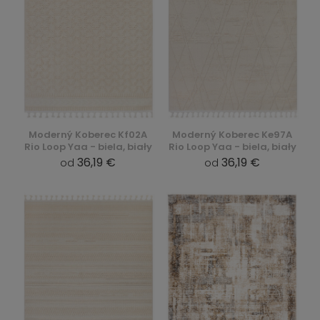
Moderný Koberec Kf02A
Moderný Koberec Ke97A
Rio Loop Yaa - biela, biały
Rio Loop Yaa - biela, biały
36,19 €
36,19 €
od
od