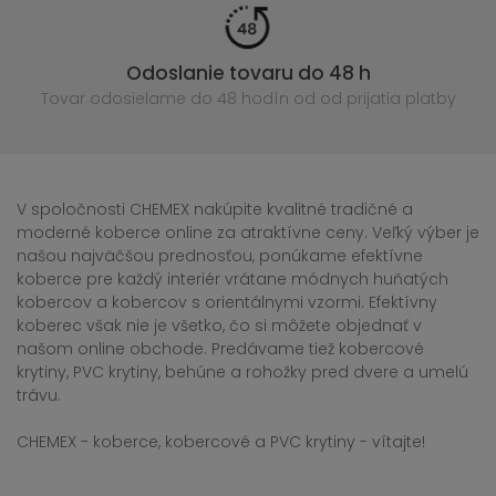
Odoslanie tovaru do 48 h
Tovar odosielame do 48 hodín
od od prijatia platby
V spoločnosti CHEMEX nakúpite kvalitné tradičné a
moderné koberce online za atraktívne ceny. Veľký výber je
našou najväčšou prednosťou, ponúkame efektívne
koberce pre každý interiér vrátane módnych huňatých
kobercov a kobercov s orientálnymi vzormi. Efektívny
koberec však nie je všetko, čo si môžete objednať v
našom online obchode. Predávame tiež kobercové
krytiny, PVC krytiny, behúne a rohožky pred dvere a umelú
trávu.
CHEMEX - koberce, kobercové a PVC krytiny - vítajte!