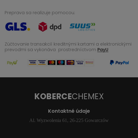
Preprava sa realizuje pomocou:
Zúčtovanie transakcií kreditnými kartami a elektronickými
prevodmi sa vykonáva
prostredníctvom
PayU
KOBERCE
CHEMEX
Kontaktné údaje
Al. Wyzwolenia 61, 26-225 Gowarczów