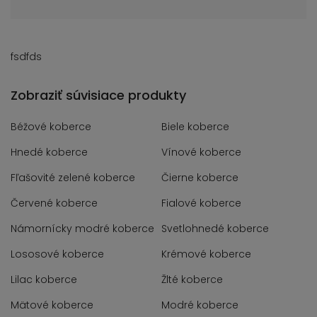
fsdfds
Zobraziť súvisiace produkty
Béžové koberce
Biele koberce
Hnedé koberce
Vínové koberce
Fľašovité zelené koberce
Čierne koberce
Červené koberce
Fialové koberce
Námornícky modré koberce
Svetlohnedé koberce
Lososové koberce
Krémové koberce
Lilac koberce
Žlté koberce
Mätové koberce
Modré koberce