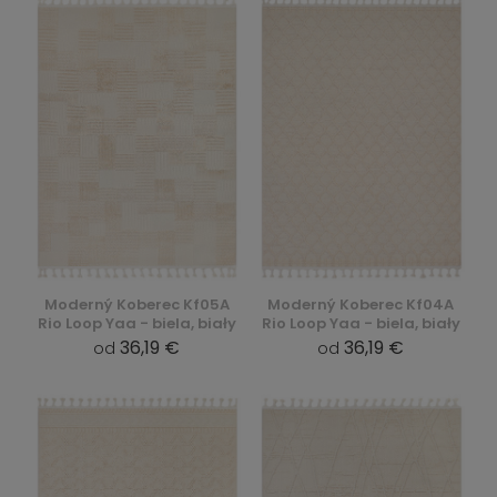
Moderný Koberec Kf05A
Moderný Koberec Kf04A
Rio Loop Yaa - biela, biały
Rio Loop Yaa - biela, biały
36,19 €
36,19 €
od
od