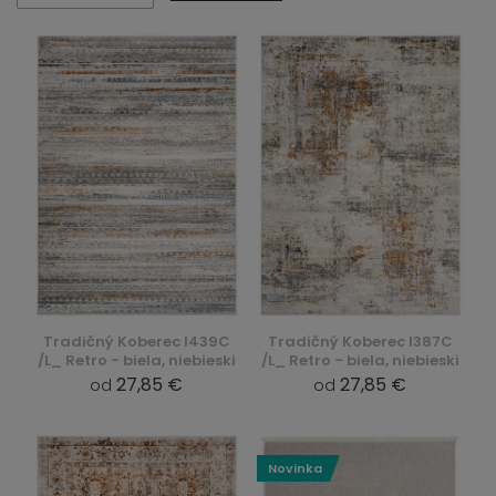
Tradičný Koberec I439C
Tradičný Koberec I387C
/L_ Retro - biela, niebieski
/L_ Retro - biela, niebieski
27,85 €
27,85 €
od
od
Novinka