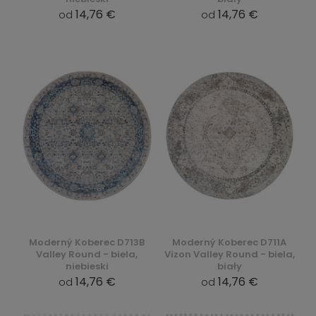
14,76 €
14,76 €
od
od
Moderný Koberec D713B
Moderný Koberec D711A
Valley Round - biela,
Vizon Valley Round - biela,
niebieski
biały
14,76 €
14,76 €
od
od