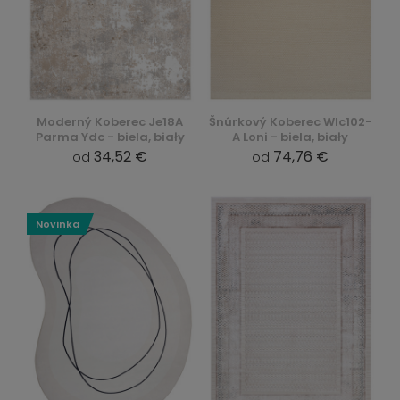
Moderný Koberec Je18A
Šnúrkový Koberec Wlc102-
Parma Ydc - biela, biały
A Loni - biela, biały
34,52 €
74,76 €
od
od
Novinka