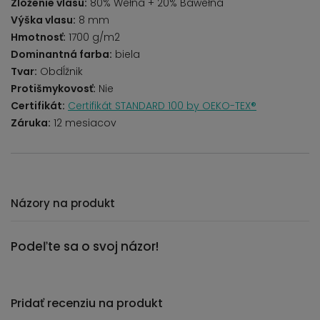
Zloženie vlasu:
80% Wełna + 20% Bawełna
Výška vlasu:
8 mm
Hmotnosť:
1700 g/m2
Dominantná farba:
biela
Tvar:
Obdĺžnik
Protišmykovosť:
Nie
Certifikát:
Certifikát STANDARD 100 by OEKO-TEX®
Záruka:
12 mesiacov
Názory na produkt
Podeľte sa o svoj názor!
Pridať recenziu na produkt