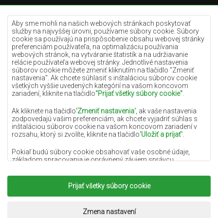
Krémové koberce
Lilac koberce
Aby sme mohli na našich webových stránkach poskytovať
služby na najvyššej úrovni, používame súbory cookie. Súbory
Žlté koberce
cookie sa používajú na prispôsobenie obsahu webovej stránky
preferenciám používateľa, na optimalizáciu používania
Mätové koberce
webových stránok, na vytváranie štatistík a na udržiavanie
relácie používateľa webovej stránky. Jednotlivé nastavenia
Modré koberce
súborov cookie môžete zmeniť kliknutím na tlačidlo "Zmeniť
nastavenia". Ak chcete súhlasiť s inštaláciou súborov cookie
Oranžové koberce
všetkých vyššie uvedených kategórií na vašom koncovom
Ružové koberce
zariadení, kliknite na tlačidlo
"Prijať všetky súbory cookie"
.
Šedé koberce
Ak kliknete na tlačidlo
'Zmeniť nastavenia'
, ak vaše nastavenia
zodpovedajú vašim preferenciám, ak chcete vyjadriť súhlas s
Terakotové koberce
inštaláciou súborov cookie na vašom koncovom zariadení v
rozsahu, ktorý si zvolíte, kliknite na tlačidlo
'Uložiť a prijať'
.
Zelené koberce
Zlaté koberce
Pokiaľ budú súbory cookie obsahovať vaše osobné údaje,
základom spracovania je oprávnený záujem správcu
osobných údajov (DYWANYCHEMEX) alebo tretích strán v
podobe poskytovania vysokokvalitných služieb na našej
webovej stránke a marketingových aktivít správcu osobných
Prijať všetky súbory cookie
Copyright 2022
Koberce Chemex.
Všetky práva
údajov a jeho dôveryhodných partnerov.
vyhradené.
Viac informácií o súboroch cookie a spracovaní osobných
Realizácia:
www.dimax.pl
Zmena nastavení
údajov nájdete v
Zásadách ochrany osobných údajov
.