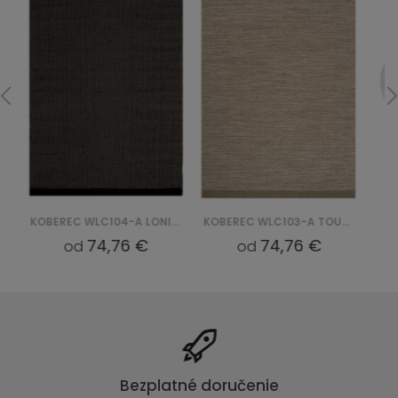
KOBEREC WLC104-A LONI - CZARNY
KOBEREC WLC103-A TOUPE LONI
74,76 €
74,76 €
od
od
Bezplatné doručenie