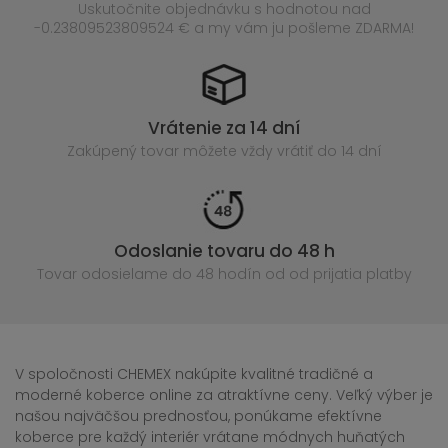
Uskutočnite objednávku s hodnotou nad
-0.23809523809524 € a my vám ju pošleme ZDARMA!
Vrátenie za 14 dní
Zakúpený
tovar môžete vždy vrátiť do 14 dní
Odoslanie tovaru do 48 h
Tovar odosielame do 48 hodín
od od prijatia platby
V spoločnosti CHEMEX nakúpite kvalitné tradičné a
moderné koberce online za atraktívne ceny. Veľký výber je
našou najväčšou prednosťou, ponúkame efektívne
koberce pre každý interiér vrátane módnych huňatých