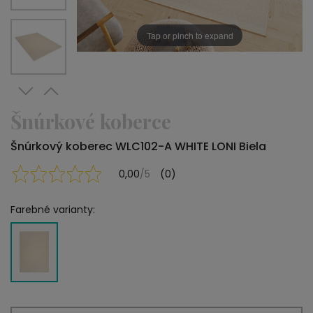
Tap or pinch to expand
Šnúrkové koberce
Šnúrkový koberec WLC102-A WHITE LONI Biela
0,00
/5
(0)
Farebné varianty: