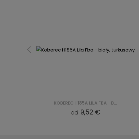
KOBEREC H185A LILA FBA - BIAŁY, TURKUSOWY
KOBEREC H185A FUCHSIA LILA FAA - BIAŁY
9,52 €
od