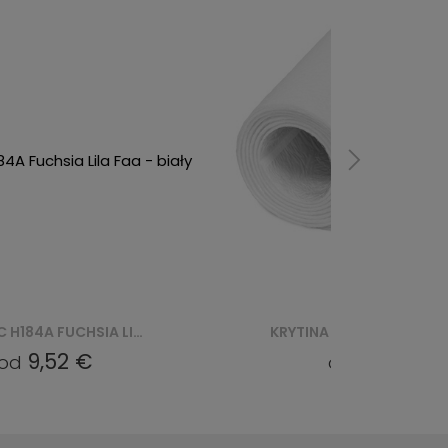
KRYTINA EVENTOWA REWIND FLAT 2RW-FRV 0110 SNOW - BIAŁY
3,81 €
27,85 €
d
od