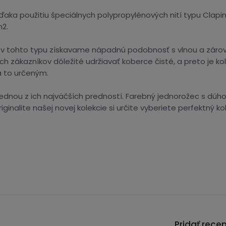
ka použitiu špeciálnych polypropylénových nití typu Claping F
2.
cov tohto typu získavame nápadnú podobnosť s vlnou a záro
h zákazníkov dôležité udržiavať koberce čisté, a preto je kol
 to určeným.
jednou z ich najväčších predností. Farebný jednorožec s dúh
riginalite našej novej kolekcie si určite vyberiete perfektný
Pridať rece