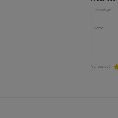
Pseudónym
Názor
Vyhodnotiť: