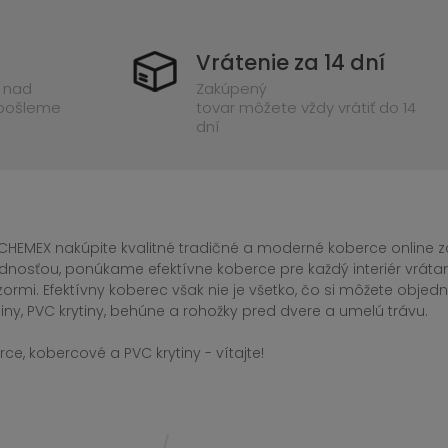
Vrátenie za 14 dní
 nad
Zakúpený
 pošleme
tovar môžete vždy vrátiť do 14
dní
CHEMEX nakúpite kvalitné tradičné a moderné koberce online za
dnosťou, ponúkame efektívne koberce pre každý interiér vrá
zormi. Efektívny koberec však nie je všetko, čo si môžete obj
iny, PVC krytiny, behúne a rohožky pred dvere a umelú trávu.
ce, kobercové a PVC krytiny - vítajte!