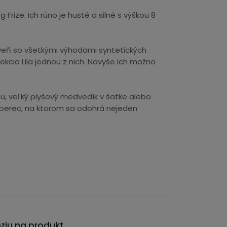
rize. Ich rúno je husté a silné s výškou 8
veň so všetkými výhodami syntetických
ekcia Lila jednou z nich. Navyše ich možno
ou, veľký plyšový medvedík v šatke alebo
 koberec, na ktorom sa odohrá nejeden
nziu na produkt