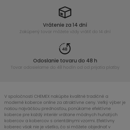
Vrátenie za 14 dní
Zakúpený
tovar môžete vždy vrátiť do 14 dní
Odoslanie tovaru do 48 h
Tovar odosielame do 48 hodín
od od prijatia platby
V spoločnosti CHEMEX nakúpite kvalitné tradičné a
moderné koberce online za atraktívne ceny. Veľký výber je
našou najväčšou prednosťou, ponúkame efektívne
koberce pre každý interiér vrátane módnych huňatých
kobercov a kobercov s orientálnymi vzormi. Efektívny
koberec však nie je všetko, čo si môžete objednať v