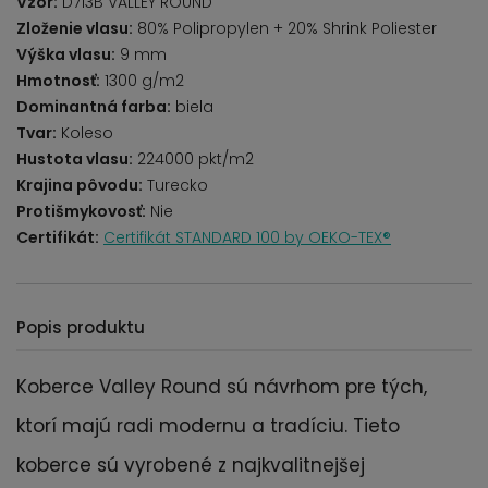
Vzor:
D713B VALLEY ROUND
Zloženie vlasu:
80% Polipropylen + 20% Shrink Poliester
Výška vlasu:
9 mm
Hmotnosť:
1300 g/m2
Dominantná farba:
biela
Tvar:
Koleso
Hustota vlasu:
224000 pkt/m2
Krajina pôvodu:
Turecko
Protišmykovosť:
Nie
Certifikát:
Certifikát STANDARD 100 by OEKO-TEX®
Popis produktu
Koberce Valley Round sú návrhom pre tých,
ktorí majú radi modernu a tradíciu. Tieto
koberce sú vyrobené z najkvalitnejšej