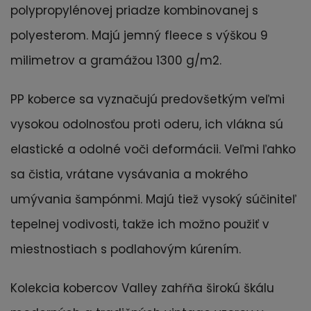
polypropylénovej priadze kombinovanej s
polyesterom. Majú jemný fleece s výškou 9
milimetrov a gramážou 1300 g/m2.
PP koberce sa vyznačujú predovšetkým veľmi
vysokou odolnosťou proti oderu, ich vlákna sú
elastické a odolné voči deformácii. Veľmi ľahko
sa čistia, vrátane vysávania a mokrého
umývania šampónmi. Majú tiež vysoký súčiniteľ
tepelnej vodivosti, takže ich možno použiť v
miestnostiach s podlahovým kúrením.
Kolekcia kobercov Valley zahŕňa širokú škálu