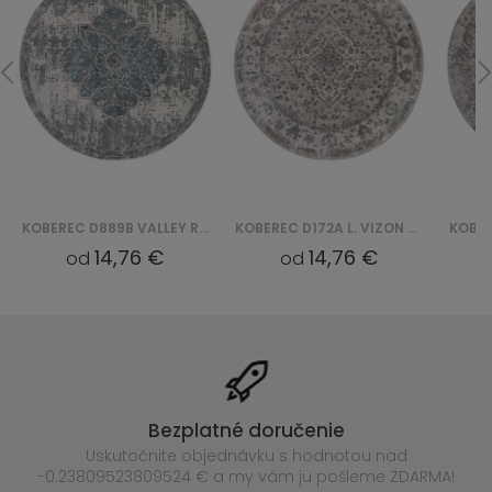
KOBEREC D889B VALLEY ROUND - NIEBIESKI, BIAŁY
KOBEREC D172A L. VIZON VALLEY ROUND - SZARY
14,76 €
14,76 €
od
od
Bezplatné doručenie
Uskutočnite objednávku s hodnotou nad
-0.23809523809524 € a my vám ju pošleme ZDARMA!