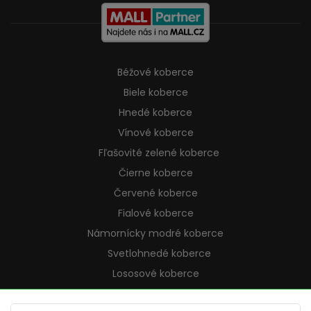
Béžové koberce
Biele koberce
Hnedé koberce
Vínové koberce
Fľašovité zelené koberce
Čierne koberce
Červené koberce
Fialové koberce
Námornícky modré koberce
Svetlohnedé koberce
Lososové koberce
Krémové koberce