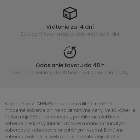
Vrátenie za 14 dní
Zakúpený
tovar môžete vždy vrátiť do 14 dní
Odoslanie tovaru do 48 h
Tovar odosielame do 48 hodín
od od prijatia platby
V spoločnosti CHEMEX nakúpite kvalitné tradičné a
moderné koberce online za atraktívne ceny. Veľký výber je
našou najväčšou prednosťou, ponúkame efektívne
koberce pre každý interiér vrátane módnych huňatých
kobercov a kobercov s orientálnymi vzormi. Efektívny
koberec však nie je všetko, čo si môžete objednať v