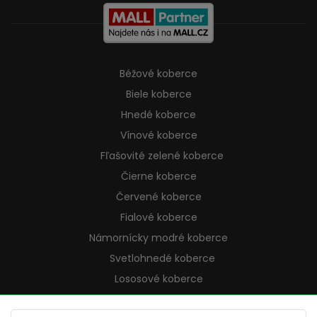
Béžové koberce
Biele koberce
Hnedé koberce
Vínové koberce
Fľašovité zelené koberce
Čierne koberce
Červené koberce
Fialové koberce
Námornícky modré koberce
Svetlohnedé koberce
Lososové koberce
Krémové koberce