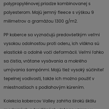
polypropylénovej priadze kombinovanej s
polyesterom. Majú jemný fleece s výškou 9
milimetrov a gramážou 1300 g/m2.
PP koberce sa vyznačujú predovšetkým veľmi
vysokou odolnosťou proti oderu, ich vlákna sú
elastické a odolné voči deformácii. Veľmi ľahko
sa čistia, vrátane vysávania a mokrého
umývania šampónmi. Majú tiež vysoký súčiniteľ
tepelnej vodivosti, takže ich možno použiť v
miestnostiach s podlahovým kúrením.
Kolekcia kobercov Valley zahŕňa širokú škálu