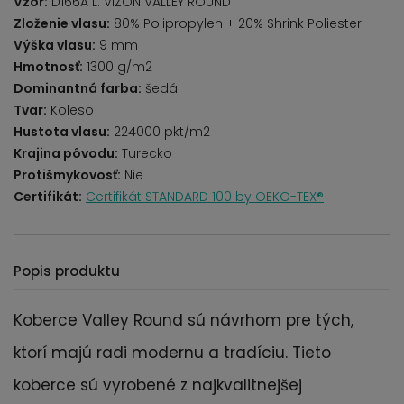
Vzor:
D166A L. VIZON VALLEY ROUND
Zloženie vlasu:
80% Polipropylen + 20% Shrink Poliester
Výška vlasu:
9 mm
Hmotnosť:
1300 g/m2
Dominantná farba:
šedá
Tvar:
Koleso
Hustota vlasu:
224000 pkt/m2
Krajina pôvodu:
Turecko
Protišmykovosť:
Nie
Certifikát:
Certifikát STANDARD 100 by OEKO-TEX®
Popis produktu
Koberce Valley Round sú návrhom pre tých,
ktorí majú radi modernu a tradíciu. Tieto
koberce sú vyrobené z najkvalitnejšej