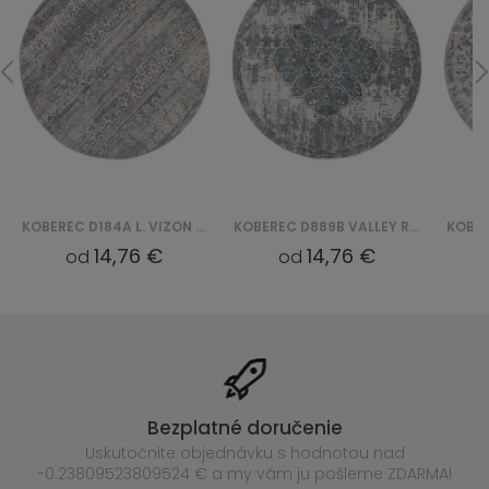
KOBEREC D184A L. VIZON VALLEY ROUND - SZARY
KOBEREC D889B VALLEY ROUND - NIEBIESKI, BIAŁY
14,76 €
14,76 €
od
od
Bezplatné doručenie
Uskutočnite objednávku s hodnotou nad
-0.23809523809524 € a my vám ju pošleme ZDARMA!