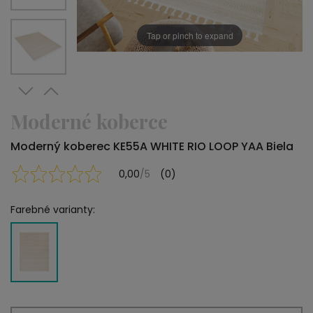
Tap or pinch to expand
Moderné koberce
Moderný koberec KE55A WHITE RIO LOOP YAA Biela
0,00
/5
(0)
Farebné varianty: