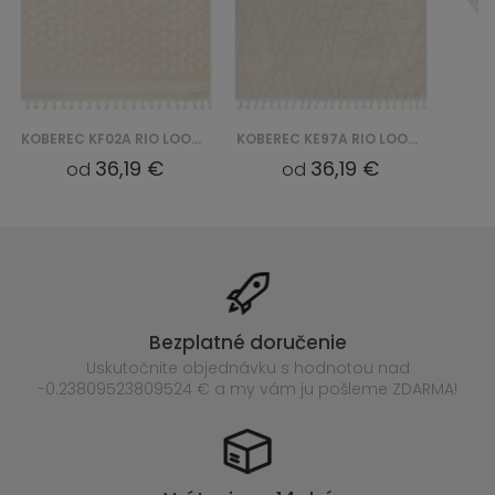
KOBEREC KF02A RIO LOOP YAA - BIAŁY
KOBEREC KE97A RIO LOOP YAA - BIAŁY
36,19 €
36,19 €
od
od
Bezplatné doručenie
Uskutočnite objednávku s hodnotou nad
-0.23809523809524 € a my vám ju pošleme ZDARMA!