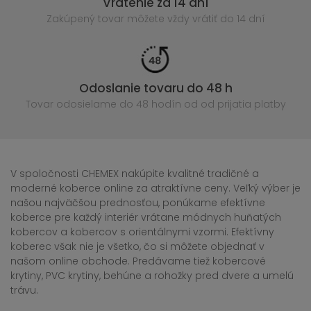
Vrátenie za 14 dní
Zakúpený
tovar môžete vždy vrátiť do 14 dní
Odoslanie tovaru do 48 h
Tovar odosielame do 48 hodín
od od prijatia platby
V spoločnosti CHEMEX nakúpite kvalitné tradičné a
moderné koberce online za atraktívne ceny. Veľký výber je
našou najväčšou prednosťou, ponúkame efektívne
koberce pre každý interiér vrátane módnych huňatých
kobercov a kobercov s orientálnymi vzormi. Efektívny
koberec však nie je všetko, čo si môžete objednať v
našom online obchode. Predávame tiež kobercové
krytiny, PVC krytiny, behúne a rohožky pred dvere a umelú
trávu.