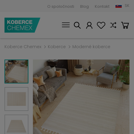
SK
O spoločnosti
Blog
Kontakt
Koberce Chemex
Koberce
Moderné koberce