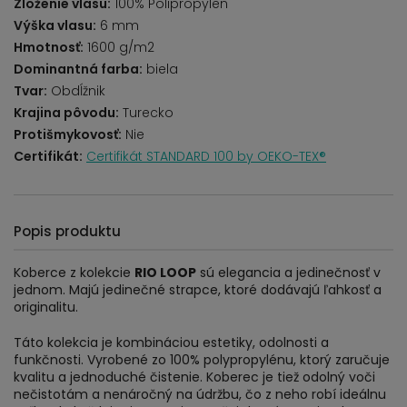
Zloženie vlasu:
100% Polipropylen
Výška vlasu:
6 mm
Hmotnosť:
1600 g/m2
Dominantná farba:
biela
Tvar:
Obdĺžnik
Krajina pôvodu:
Turecko
Protišmykovosť:
Nie
Certifikát:
Certifikát STANDARD 100 by OEKO-TEX®
Popis produktu
Koberce z kolekcie
RIO LOOP
sú elegancia a jedinečnosť v
jednom. Majú jedinečné strapce, ktoré dodávajú ľahkosť a
originalitu.
Táto kolekcia je kombináciou estetiky, odolnosti a
funkčnosti. Vyrobené zo 100% polypropylénu, ktorý zaručuje
kvalitu a jednoduché čistenie. Koberec je tiež odolný voči
nečistotám a nenáročný na údržbu, čo z neho robí ideálnu