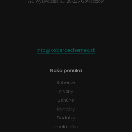
Al. Wyzwolenia 61, 26-225 Gowarczów
info@kobercechemex.sk
Naša ponuka
Koberce
Krytiny
Behúne
Rohožky
Dodatky
Umelá tráva