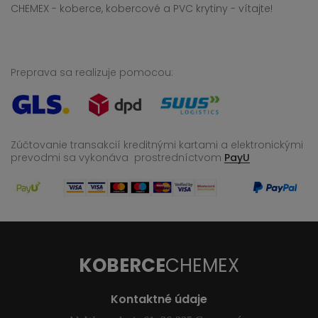
CHEMEX - koberce, kobercové a PVC krytiny - vítajte!
Preprava sa realizuje pomocou:
Zúčtovanie transakcií kreditnými kartami a elektronickými
prevodmi sa vykonáva
prostredníctvom
PayU
KOBERCE
CHEMEX
Kontaktné údaje