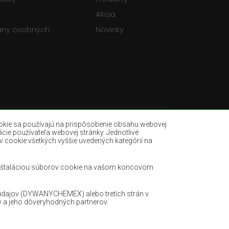
Akcia
any osobných
Novinky
okie sa používajú na prispôsobenie obsahu webovej
ácie používateľa webovej stránky. Jednotlivé
v cookie všetkých vyššie uvedených kategórií na
Fľašovité zelené koberce
dré koberce
Svetlohnedé koberce
s inštaláciou súborov cookie na vašom koncovom
Mätové koberce
Terakotové koberce
údajov (DYWANYCHEMEX) alebo tretích strán v
v a jeho dôveryhodných partnerov.