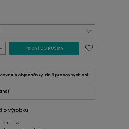
r
PRIDAŤ DO KOŠÍKA
acovania objednávky
do 5 pracovných dní
dnať
i o výrobku
COMO HBV