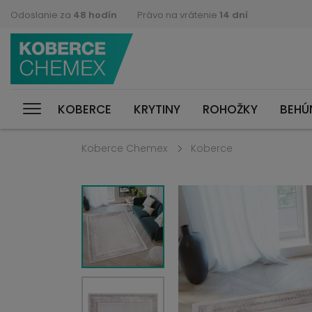
Odoslanie za
48 hodín
Právo na vrátenie
14 dní
KOBERCE
KRYTINY
ROHOŽKY
BEHÚ
Koberce Chemex
Koberce