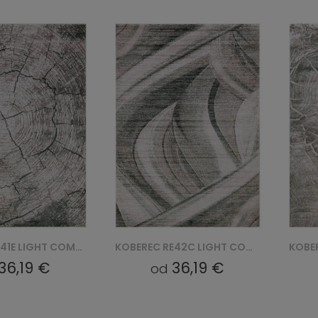
KOBEREC RE41E LIGHT COMO YAT - BEŻOWY
KOBEREC RE42C LIGHT COMO YAT - BEŻOWY
36,19 €
36,19 €
od