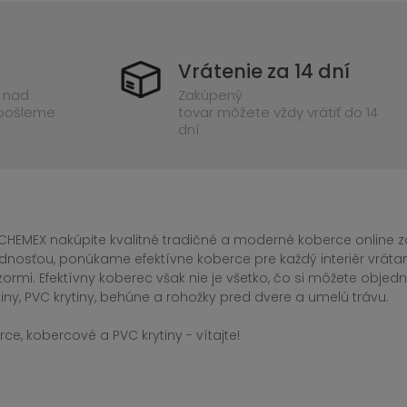
Vrátenie za 14 dní
 nad
Zakúpený
 pošleme
tovar môžete vždy vrátiť do 14
dní
CHEMEX nakúpite kvalitné tradičné a moderné koberce online za
dnosťou, ponúkame efektívne koberce pre každý interiér vrá
zormi. Efektívny koberec však nie je všetko, čo si môžete obj
iny, PVC krytiny, behúne a rohožky pred dvere a umelú trávu.
ce, kobercové a PVC krytiny - vítajte!