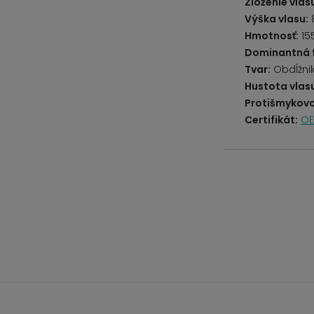
Zloženie vlas
Výška vlasu:
Hmotnosť:
15
Dominantná 
Tvar:
Obdĺžni
Hustota vlas
Protišmykovo
Certifikát:
OE