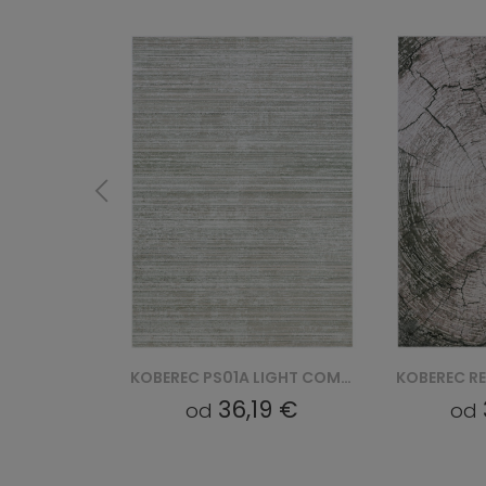
KOBEREC NR22D SHRNIK COMO YAT - KREMOWY
KOBEREC PS01A LIGHT COMO YAT - ZIELONY
9 €
36,19 €
od
od