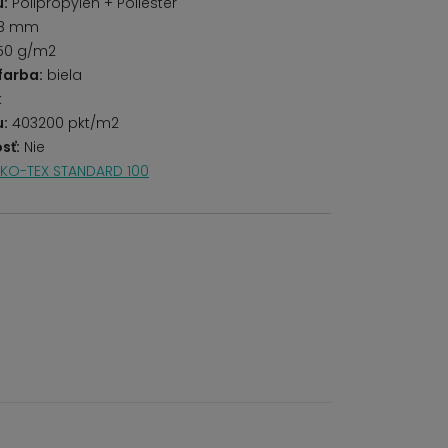
u:
Polipropylen + Poliester
8 mm
50 g/m2
farba:
biela
k
u:
403200 pkt/m2
sť:
Nie
KO-TEX STANDARD 100