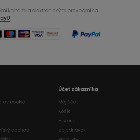
ými kartami a elektronickými prevodmi sa
PayU
Účet zákazníka
orov cookie
Môj účet
Košík
História
teľský obchod
objednávok
tázky
Produkty