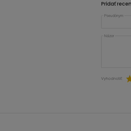
Pridať rece
Pseudónym
Názor
Vyhodnotiť: