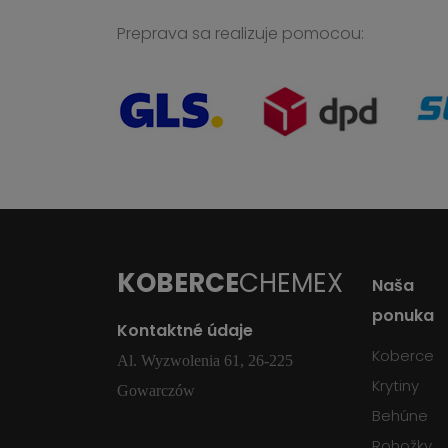
Preprava sa realizuje pomocou:
KOBERCE
CHEMEX
Naša
ponuka
Kontaktné údaje
Koberce
Al. Wyzwolenia 61, 26-225
Krytiny
Gowarczów
Behúne
Rohožky