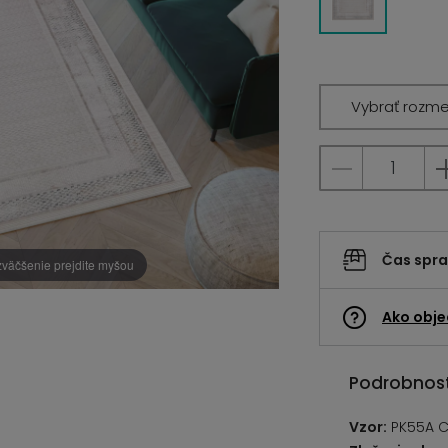
Vybrať rozme
Čas spr
zväčšenie prejdite myšou
Ako obje
Podrobnost
Vzor:
PK55A 