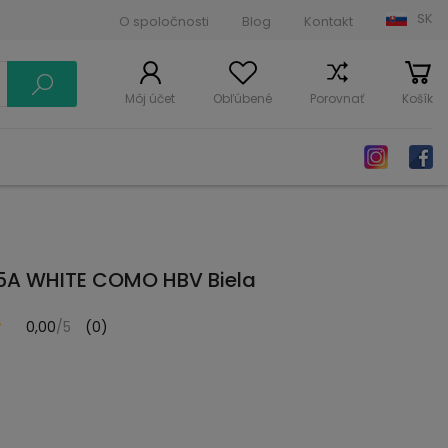
SK
O spoločnosti
Blog
Kontakt
Môj účet
Obľúbené
Porovnať
Košík
5A WHITE COMO HBV Biela
0,00
/5
(0)