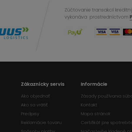
Zúčtovanie transakcií kreditn
vykonáva
prostredníctvom
Zákaznícky servis
Informácie
Ako objednať
Zásady používania súb
Ako sa vrátiť
Kontakt
Predpisy
Mapa stránok
Reklamácie tovaru
Certifikát pre spotrebi
Spôsoby platby
Najčastejšie kladené o