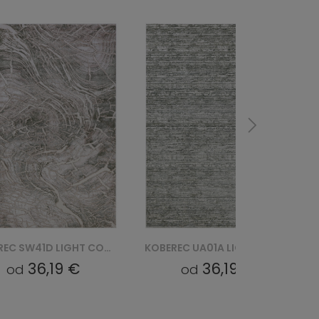
KOBEREC SW41D LIGHT COMO YAT - BEŻOWY
KOBEREC UA01A LIGHT COMO YAT - ZIELONY
36,19 €
36,19 €
od
od