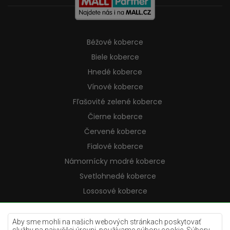
Béžové koberce
Biele koberce
Hnedé koberce
Vínové koberce
Fľašovité zelené koberce
Čierne koberce
Červené koberce
Fialové koberce
Námornícky modré koberce
Svetlohnedé koberce
Lososové koberce
Krémové koberce
Lilac koberce
Aby sme mohli na našich webových stránkach poskytovať