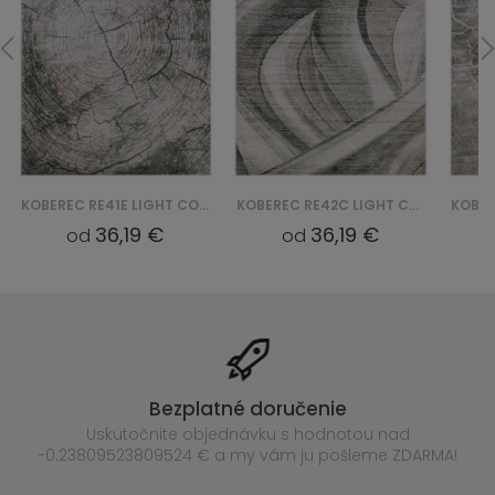
KOBEREC RE41E LIGHT COMO YAT - BEŻOWY
KOBEREC RE42C LIGHT COMO YAT - BEŻOWY
36,19 €
36,19 €
od
od
Bezplatné doručenie
Uskutočnite objednávku s hodnotou nad
-0.23809523809524 € a my vám ju pošleme ZDARMA!