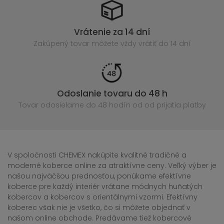
Vrátenie za 14 dní
Zakúpený
tovar môžete vždy vrátiť do 14 dní
Odoslanie tovaru do 48 h
Tovar odosielame do 48 hodín
od od prijatia platby
V spoločnosti CHEMEX nakúpite kvalitné tradičné a
moderné koberce online za atraktívne ceny. Veľký výber je
našou najväčšou prednosťou, ponúkame efektívne
koberce pre každý interiér vrátane módnych huňatých
kobercov a kobercov s orientálnymi vzormi. Efektívny
koberec však nie je všetko, čo si môžete objednať v
našom online obchode. Predávame tiež kobercové