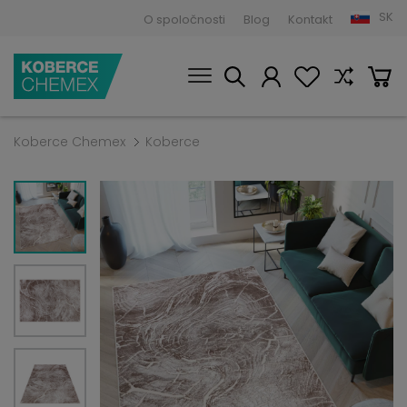
SK
O spoločnosti
Blog
Kontakt
Koberce Chemex
Koberce