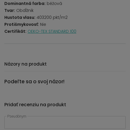
Dominantná farba:
béžová
Tvar:
Obdĺžnik
Hustota vlasu:
403200 pkt/m2
Protišmykovosť:
Nie
Certifikát:
OEKO-TEX STANDARD 100
Názory na produkt
Podeľte sa o svoj názor!
Pridať recenziu na produkt
Pseudónym