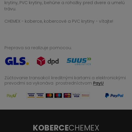
krytiny, PVC krytiny, behúne a rohožky pred dvere a umelú
trávu.
CHEMEX - koberce, kobercové a PVC krytiny - vítajte!
Preprava sa realizuje pomocou:
Zúčtovanie transakcií kreditnými kartami a elektronickými
prevodmi sa vykonáva
prostredníctvom
PayU
KOBERCE
CHEMEX