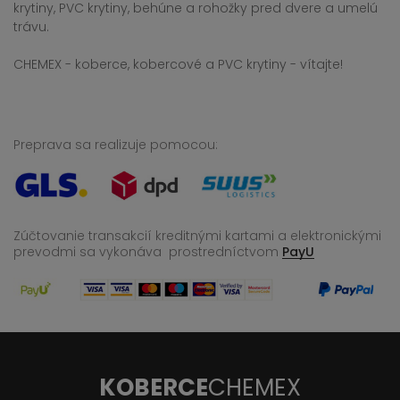
krytiny, PVC krytiny, behúne a rohožky pred dvere a umelú
trávu.
CHEMEX - koberce, kobercové a PVC krytiny - vítajte!
Preprava sa realizuje pomocou:
Zúčtovanie transakcií kreditnými kartami a elektronickými
prevodmi sa vykonáva
prostredníctvom
PayU
KOBERCE
CHEMEX