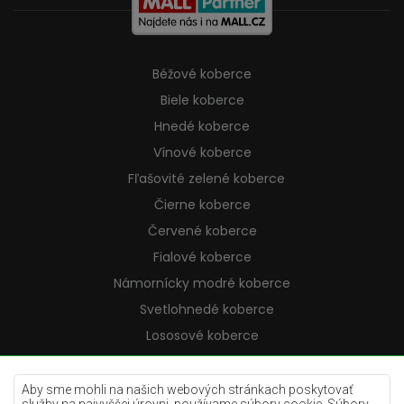
Béžové koberce
Biele koberce
Hnedé koberce
Vínové koberce
Fľašovité zelené koberce
Čierne koberce
Červené koberce
Fialové koberce
Námornícky modré koberce
Svetlohnedé koberce
Lososové koberce
Krémové koberce
Lilac koberce
Aby sme mohli na našich webových stránkach poskytovať