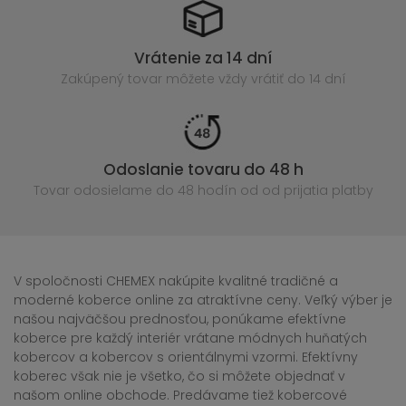
Vrátenie za 14 dní
Zakúpený
tovar môžete vždy vrátiť do 14 dní
Odoslanie tovaru do 48 h
Tovar odosielame do 48 hodín
od od prijatia platby
V spoločnosti CHEMEX nakúpite kvalitné tradičné a
moderné koberce online za atraktívne ceny. Veľký výber je
našou najväčšou prednosťou, ponúkame efektívne
koberce pre každý interiér vrátane módnych huňatých
kobercov a kobercov s orientálnymi vzormi. Efektívny
koberec však nie je všetko, čo si môžete objednať v
našom online obchode. Predávame tiež kobercové