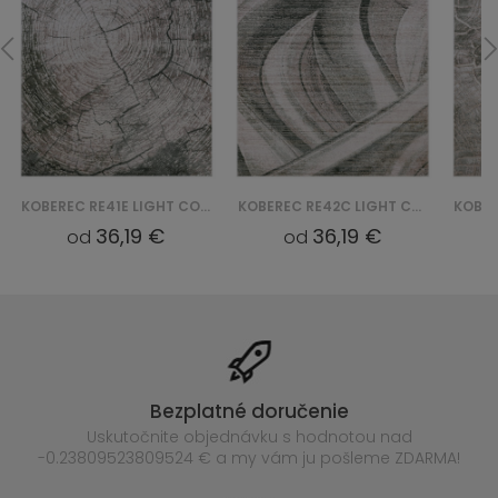
KOBEREC RE41E LIGHT COMO YAT - BEŻOWY
KOBEREC RE42C LIGHT COMO YAT - BEŻOWY
36,19 €
36,19 €
od
od
Bezplatné doručenie
Uskutočnite objednávku s hodnotou nad
-0.23809523809524 € a my vám ju pošleme ZDARMA!