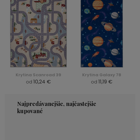
Krytina Scanroad 39
Krytina Galaxy 78
10,24 €
11,19 €
od
od
Najpredávanejšie, najčastejšie
kupované