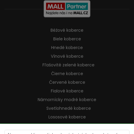
Béžové koberce
Biele koberce
Hnedé koberce
Vínové koberce
Fľašovité zelené koberce
Čierne koberce
Červené koberce
Fialové koberce
Námornícky modré koberce
Svetlohnedé koberce
Lososové koberce
Krémové koberce