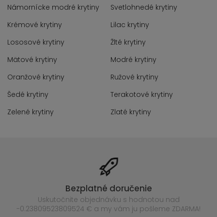
Námornícke modré krytiny
Svetlohnedé krytiny
Krémové krytiny
Lilac krytiny
Lososové krytiny
Žlté krytiny
Mätové krytiny
Modré krytiny
Oranžové krytiny
Ružové krytiny
Šedé krytiny
Terakotové krytiny
Zelené krytiny
Zlaté krytiny
Bezplatné doručenie
Uskutočnite objednávku s hodnotou nad
-0.23809523809524 € a my vám ju pošleme ZDARMA!