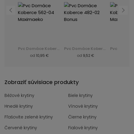
Pvc Domáce Koberce 482-02 Bonus
Pvc Domáce Koberce 562-04 Maximaeko
Pvc Domáce Koberce 482-02 Bonus
 €
od
10,95 €
od
9,52 €
od
10,
Zobraziť súvisiace produkty
Béžové krytiny
Biele krytiny
Hnedé krytiny
Vínové krytiny
Fľašovite zelené krytiny
Čierne krytiny
Červené krytiny
Fialové krytiny