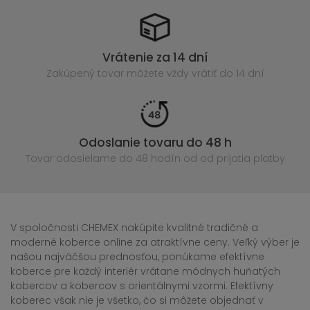
Vrátenie za 14 dní
Zakúpený
tovar môžete vždy vrátiť do 14 dní
Odoslanie tovaru do 48 h
Tovar odosielame do 48 hodín
od od prijatia platby
V spoločnosti CHEMEX nakúpite kvalitné tradičné a
moderné koberce online za atraktívne ceny. Veľký výber je
našou najväčšou prednosťou, ponúkame efektívne
koberce pre každý interiér vrátane módnych huňatých
kobercov a kobercov s orientálnymi vzormi. Efektívny
koberec však nie je všetko, čo si môžete objednať v