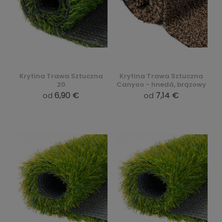
Krytina Trawa Sztuczna
Krytina Trawa Sztuczna
20
Canyoo - hnedá, brązowy
6,90 €
7,14 €
od
od