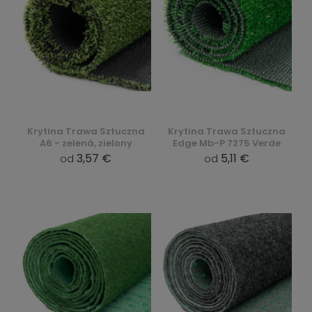
Krytina Trawa Sztuczna
Krytina Trawa Sztuczna
A6 - zelená, zielony
Edge Mb-P 7275 Verde
3,57 €
5,11 €
od
od