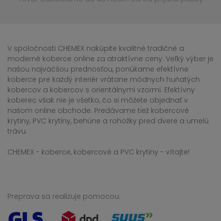
V spoločnosti CHEMEX nakúpite kvalitné tradičné a
moderné koberce online za atraktívne ceny. Veľký výber je
našou najväčšou prednosťou, ponúkame efektívne
koberce pre každý interiér vrátane módnych huňatých
kobercov a kobercov s orientálnymi vzormi. Efektívny
koberec však nie je všetko, čo si môžete objednať v
našom online obchode. Predávame tiež kobercové
krytiny, PVC krytiny, behúne a rohožky pred dvere a umelú
trávu.
CHEMEX - koberce, kobercové a PVC krytiny - vítajte!
Preprava sa realizuje pomocou: