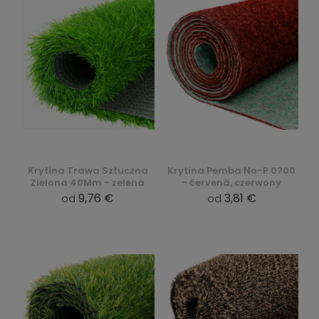
Krytina Trawa Sztuczna
Krytina Pemba No-P 0700
Zielona 40Mm - zelená
- červená, czerwony
9,76 €
3,81 €
od
od