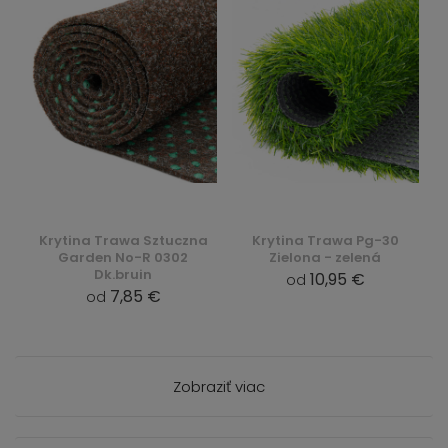
Krytina Trawa Sztuczna
Krytina Trawa Pg-30
Garden No-R 0302
Zielona - zelená
Dk.bruin
10,95 €
od
7,85 €
od
Zobraziť viac