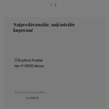
1
2
Najpredávanejšie, najčastejšie
kupované
Krytina Prairie No-P 0630 Moos
od
3,81 €