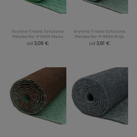
Krytina Trawa Sztuczna
Krytina Trawa Sztuczna
Pemba No-P 0630 Moos
Pemba No-P 0630 Grijs
3,09 €
3,81 €
od
od