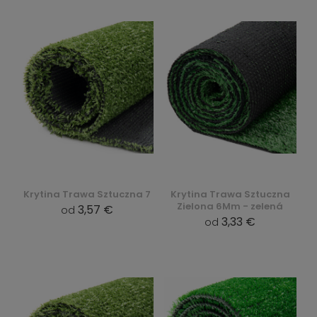
Krytina Trawa Sztuczna 7
Krytina Trawa Sztuczna
Zielona 6Mm - zelená
3,57 €
od
3,33 €
od