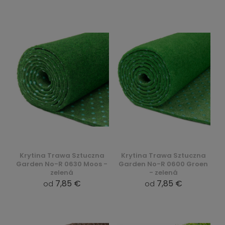
Krytina Trawa Sztuczna
Krytina Trawa Sztuczna
Garden No-R 0630 Moos -
Garden No-R 0600 Groen
zelená
- zelená
7,85 €
7,85 €
od
od