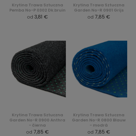
Krytina Trawa Sztuczna
Krytina Trawa Sztuczna
Pemba No-P 0302 Dk.bruin
Garden No-R 0901 Grijs
3,81 €
7,85 €
od
od
Krytina Trawa Sztuczna
Krytina Trawa Sztuczna
Garden No-R 0900 Anthra
Garden No-R 0800 Blauw
- čierna
- modrá
7,85 €
7,85 €
od
od