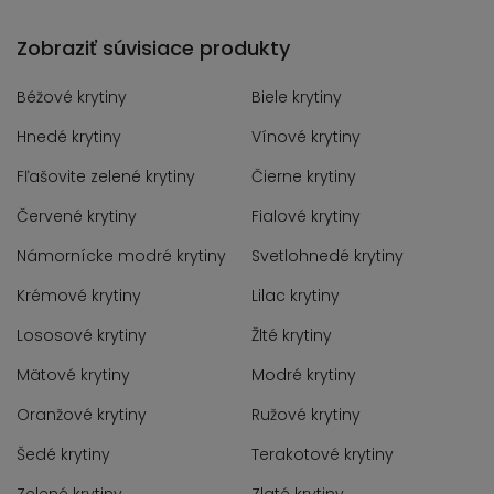
Zobraziť súvisiace produkty
Béžové krytiny
Biele krytiny
Hnedé krytiny
Vínové krytiny
Fľašovite zelené krytiny
Čierne krytiny
Červené krytiny
Fialové krytiny
Námornícke modré krytiny
Svetlohnedé krytiny
Krémové krytiny
Lilac krytiny
Lososové krytiny
Žlté krytiny
Mätové krytiny
Modré krytiny
Oranžové krytiny
Ružové krytiny
Šedé krytiny
Terakotové krytiny