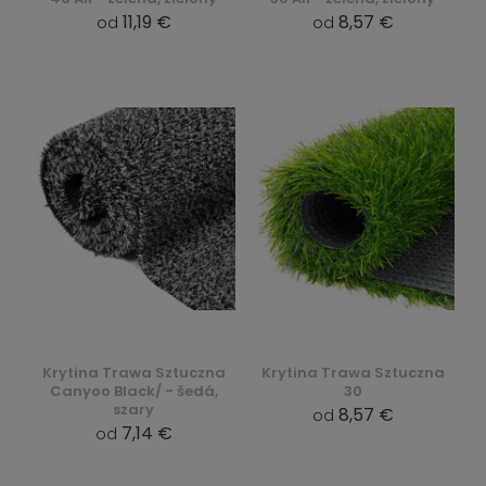
11,19 €
8,57 €
od
od
Krytina Trawa Sztuczna
Krytina Trawa Sztuczna
Canyoo Black/ - šedá,
30
szary
8,57 €
od
7,14 €
od