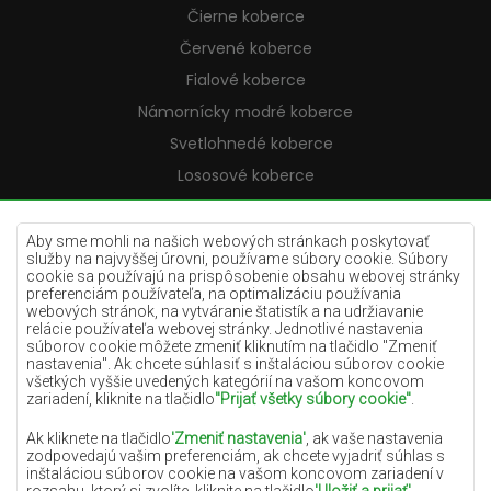
Čierne koberce
Červené koberce
Fialové koberce
Námornícky modré koberce
Svetlohnedé koberce
Lososové koberce
Krémové koberce
Lilac koberce
Aby sme mohli na našich webových stránkach poskytovať
služby na najvyššej úrovni, používame súbory cookie. Súbory
Žlté koberce
cookie sa používajú na prispôsobenie obsahu webovej stránky
preferenciám používateľa, na optimalizáciu používania
Mätové koberce
webových stránok, na vytváranie štatistík a na udržiavanie
relácie používateľa webovej stránky. Jednotlivé nastavenia
Modré koberce
súborov cookie môžete zmeniť kliknutím na tlačidlo "Zmeniť
nastavenia". Ak chcete súhlasiť s inštaláciou súborov cookie
Oranžové koberce
všetkých vyššie uvedených kategórií na vašom koncovom
Ružové koberce
zariadení, kliknite na tlačidlo
"Prijať všetky súbory cookie"
.
Šedé koberce
Ak kliknete na tlačidlo
'Zmeniť nastavenia'
, ak vaše nastavenia
zodpovedajú vašim preferenciám, ak chcete vyjadriť súhlas s
Terakotové koberce
inštaláciou súborov cookie na vašom koncovom zariadení v