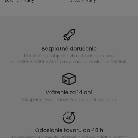
Zelené krytiny
Zlaté krytiny
Bezplatné doručenie
Uskutočnite objednávku s hodnotou nad
-0.23809523809524 € a my vám ju pošleme ZDARMA!
Vrátenie za 14 dní
Zakúpený
tovar môžete vždy vrátiť do 14 dní
Odoslanie tovaru do 48 h
Tovar odosielame do 48 hodín
od od prijatia platby