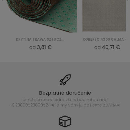
KRYTINA TRAWA SZTUCZNA PEMBA NO-P 0302 DK.BRUIN
KOBEREC 4300 CALMA - SREB
3,81 €
40,71 €
od
od
Bezplatné doručenie
Uskutočnite objednávku s hodnotou nad
-0.23809523809524 € a my vám ju pošleme ZDARMA!