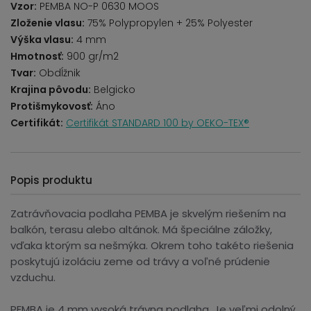
Vzor:
PEMBA NO-P 0630 MOOS
Zloženie vlasu:
75% Polypropylen + 25% Polyester
Výška vlasu:
4 mm
Hmotnosť:
900 gr/m2
Tvar:
Obdĺžnik
Krajina pôvodu:
Belgicko
Protišmykovosť:
Áno
Certifikát:
Certifikát STANDARD 100 by OEKO-TEX®
Popis produktu
Zatrávňovacia podlaha PEMBA je skvelým riešením na
balkón, terasu alebo altánok. Má špeciálne záložky,
vďaka ktorým sa nešmýka. Okrem toho takéto riešenia
poskytujú izoláciu zeme od trávy a voľné prúdenie
vzduchu.
PEMBA je 4 mm vysoká trávna podlaha. Je veľmi odolný,