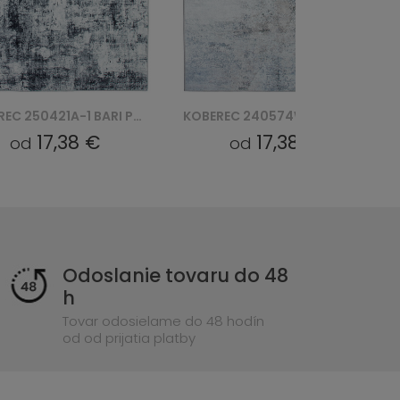
KOBEREC 250421A-1 BARI PRINT
KOBEREC 240574W-6 BARI PRINT
17,38 €
17,38 €
od
od
Odoslanie tovaru do 48
h
Tovar odosielame do 48 hodín
od od prijatia platby