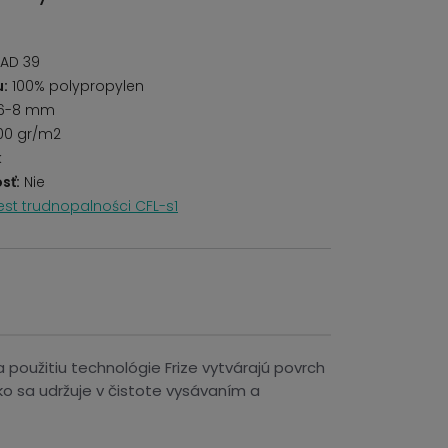
AD 39
u:
100% polypropylen
6-8 mm
00 gr/m2
k
sť:
Nie
est trudnopalności CFL-s1
použitiu technológie Frize vytvárajú povrch
hko sa udržuje v čistote vysávaním a