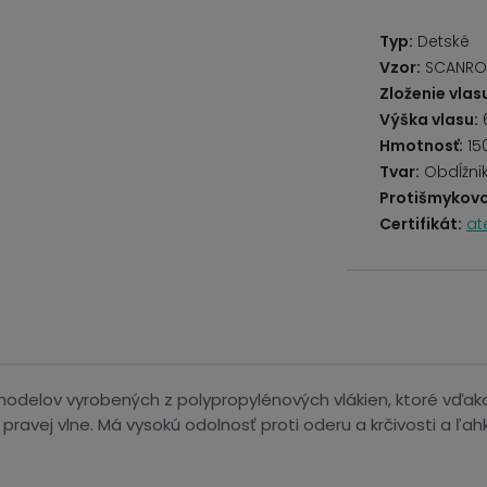
Typ:
Detské
Vzor:
SCANRO
Zloženie vlas
Výška vlasu:
Hmotnosť:
15
Tvar:
Obdĺžni
Protišmykovo
Certifikát:
at
delov vyrobených z polypropylénových vlákien, ktoré vďaka 
pravej vlne. Má vysokú odolnosť proti oderu a krčivosti a ľa