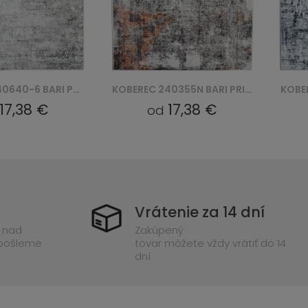
KOBEREC 240640-6 BARI PRINT
KOBEREC 240355N BARI PRINT
17,38 €
17,38 €
od
Vrátenie za 14 dní
 nad
Zakúpený
 pošleme
tovar môžete vždy vrátiť do 14
dní