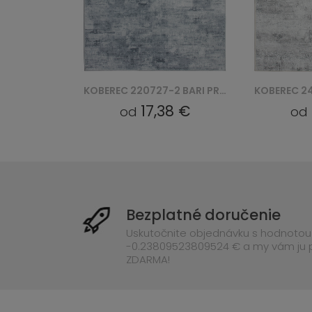
KOBEREC 250321N KIDS KOŁO
KOBEREC 220727-2 BARI PRINT (D)
9 €
17,38 €
od
od
Bezplatné doručenie
Uskutočnite objednávku s hodnotou
-0.23809523809524 € a my vám ju
ZDARMA!