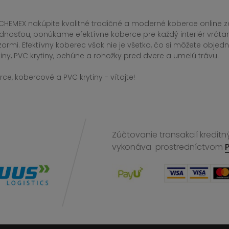
CHEMEX nakúpite kvalitné tradičné a moderné koberce online za
dnosťou, ponúkame efektívne koberce pre každý interiér vrá
zormi. Efektívny koberec však nie je všetko, čo si môžete obj
iny, PVC krytiny, behúne a rohožky pred dvere a umelú trávu.
ce, kobercové a PVC krytiny - vítajte!
Zúčtovanie transakcií kreditn
vykonáva
prostredníctvom