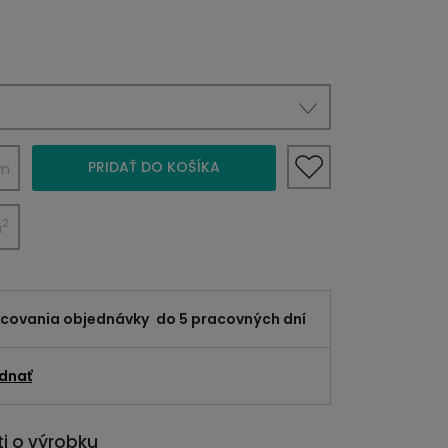
PRIDAŤ DO KOŠÍKA
m
2
m
acovania objednávky
do 5 pracovných dní
dnať
i o výrobku