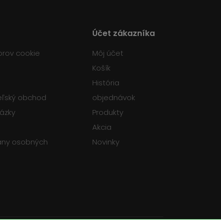
Účet zákazníka
orov cookie
Môj účet
Košík
História
teľský obchod
objednávok
tázky
Produkty
Akcia
any osobných
Novinky