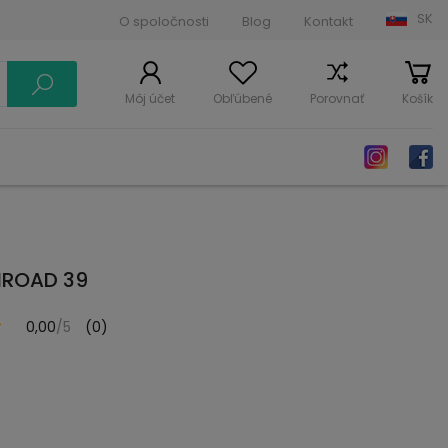
SK
O spoločnosti
Blog
Kontakt
Môj účet
Obľúbené
Porovnať
Košík
NROAD 39
0,00
/5
(0)