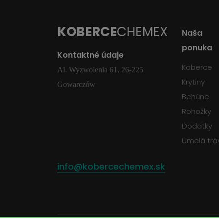
KOBERCE
CHEMEX
Naša
ponuka
Kontaktné údaje
Koberce
Al. Wyzwolenia 61, 26-225
Krytiny
Gowarczów
Behúne
Rohožky
Dodatky
Umelá trá
info@kobercechemex.sk