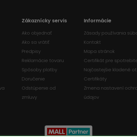
Zákaznícky servis
Informácie
Ako objednať
Zásady používania súb
Ako sa vrátiť
Kontakt
Predpisy
Mapa stránok
Reklamácie tovaru
Certifikát pre spotrebi
Spôsoby platby
Najčastejšie kladené o
Doručenie
Certifikáty
va
Odstúpenie od
Zmena nastavení ochr
zmluvy
údajov