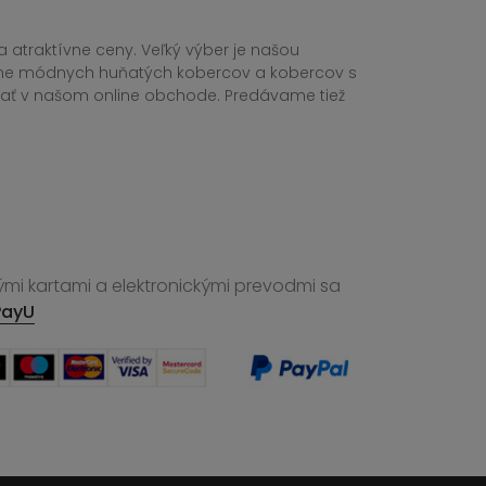
 atraktívne ceny. Veľký výber je našou
tane módnych huňatých kobercov a kobercov s
ednať v našom online obchode. Predávame tiež
ými kartami a elektronickými prevodmi sa
PayU