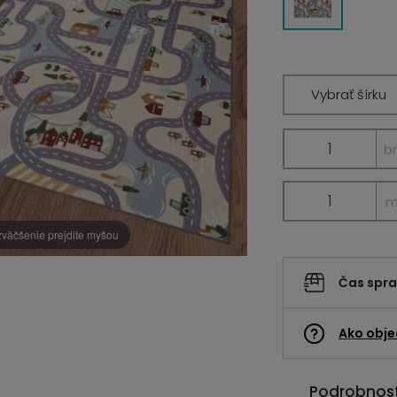
Vybrať šírku
b
zväčšenie prejdite myšou
Čas spr
Ako obje
Podrobnost