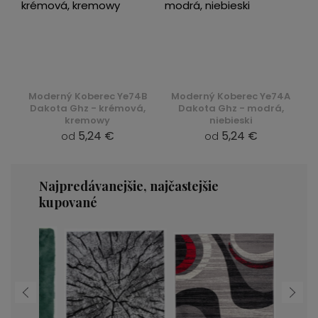
Moderný Koberec Ye74B
Moderný Koberec Ye74A
Dakota Ghz - krémová,
Dakota Ghz - modrá,
kremowy
niebieski
5,24 €
5,24 €
od
od
Najpredávanejšie, najčastejšie
kupované