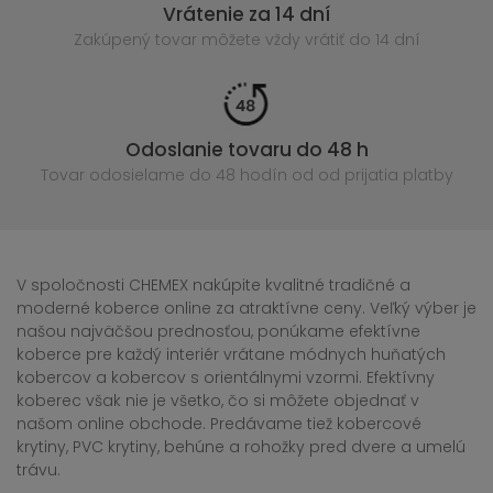
Vrátenie za 14 dní
Zakúpený
tovar môžete vždy vrátiť do 14 dní
Odoslanie tovaru do 48 h
Tovar odosielame do 48 hodín
od od prijatia platby
V spoločnosti CHEMEX nakúpite kvalitné tradičné a
moderné koberce online za atraktívne ceny. Veľký výber je
našou najväčšou prednosťou, ponúkame efektívne
koberce pre každý interiér vrátane módnych huňatých
kobercov a kobercov s orientálnymi vzormi. Efektívny
koberec však nie je všetko, čo si môžete objednať v
našom online obchode. Predávame tiež kobercové
krytiny, PVC krytiny, behúne a rohožky pred dvere a umelú
trávu.