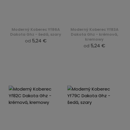
Moderný Koberec Yf86A
Moderný Koberec Yf83A
Dakota Ghz - šedá, szary
Dakota Ghz - krémová,
kremowy
5,24 €
od
5,24 €
od