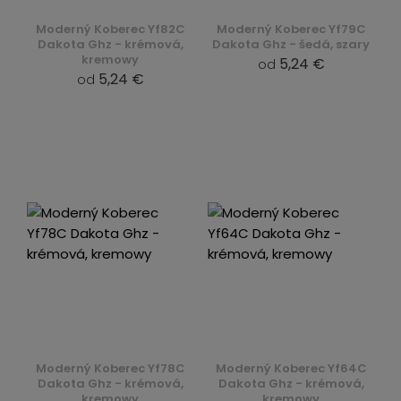
Moderný Koberec Yf82C
Moderný Koberec Yf79C
Dakota Ghz - krémová,
Dakota Ghz - šedá, szary
kremowy
5,24 €
od
5,24 €
od
Moderný Koberec Yf78C
Moderný Koberec Yf64C
Dakota Ghz - krémová,
Dakota Ghz - krémová,
kremowy
kremowy