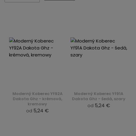
Moderný Koberec Yf92A
Moderný Koberec Yf91A
Dakota Ghz - krémová,
Dakota Ghz - šedá, szary
kremowy
5,24 €
od
5,24 €
od