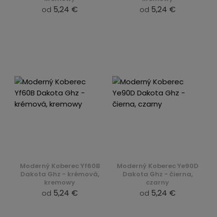
5,24 €
5,24 €
od
od
Moderný Koberec Yf60B
Moderný Koberec Ye90D
Dakota Ghz - krémová,
Dakota Ghz - čierna,
kremowy
czarny
5,24 €
5,24 €
od
od