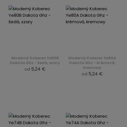
Moderný Koberec Ye80B
Moderný Koberec Ye80A
Dakota Ghz - šedá, szary
Dakota Ghz - krémová,
kremowy
5,24 €
od
5,24 €
od