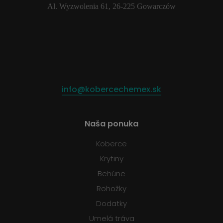
Al. Wyzwolenia 61, 26-225 Gowarczów
info@kobercechemex.sk
Naša ponuka
Koberce
Krytiny
Behúne
Rohožky
Dodatky
Umelá tráva