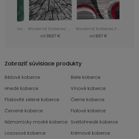
Huňatý Koberec Dark D. Silk - zelená, zielony
Moderný Koberec Q710A Luxury Pp Esm - biela, biały
Moderný Koberec F844B Cheap Pp Crm - šedá, szary
 €
od
38,57 €
od
8,57 €
od
8,
Zobraziť súvisiace produkty
Béžové koberce
Biele koberce
Hnedé koberce
Vínové koberce
Fľašovité zelené koberce
Čierne koberce
Červené koberce
Fialové koberce
Námornícky modré koberce
Svetlohnedé koberce
Lososové koberce
Krémové koberce