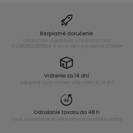
Bezplatné doručenie
Uskutočnite objednávku s hodnotou nad
-0.23809523809524 € a my vám ju pošleme ZDARMA!
Vrátenie za 14 dní
Zakúpený
tovar môžete vždy vrátiť do 14 dní
Odoslanie tovaru do 48 h
Tovar odosielame do 48 hodín
od od prijatia platby