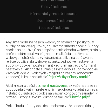
Fialové koberce
Námornícky modré koberce
Svetlohnedé koberce
Lososové koberce
Krémové koberce
Lilac koberce
Aby sme mohli na našich webových stránkach poskytovať
služby na najvyššej úrovni, používame súbory cookie. Súbory
Žlté koberce
cookie sa používajú na prispôsobenie obsahu webovej stránky
preferenciám používateľa, na optimalizáciu používania
Mätové koberce
webových stránok, na vytváranie štatistík a na udržiavanie
relácie používateľa webovej stránky. Jednotlivé nastavenia
Modré koberce
súborov cookie môžete zmeniť kliknutím na tlačidlo "Zmeniť
nastavenia". Ak chcete súhlasiť s inštaláciou súborov cookie
Oranžové koberce
všetkých vyššie uvedených kategórií na vašom koncovom
Ružové koberce
zariadení, kliknite na tlačidlo
"Prijať všetky súbory cookie"
.
Šedé koberce
Ak kliknete na tlačidlo
'Zmeniť nastavenia'
, ak vaše nastavenia
zodpovedajú vašim preferenciám, ak chcete vyjadriť súhlas s
Terakotové koberce
inštaláciou súborov cookie na vašom koncovom zariadení v
rozsahu, ktorý si zvolíte, kliknite na tlačidlo
'Uložiť a prijať'
.
Zelené koberce
Zlaté koberce
Pokiaľ budú súbory cookie obsahovať vaše osobné údaje,