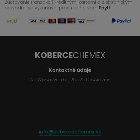
Zúčtovanie transakcií kreditnými kartami a elektronickými
prevodmi sa vykonáva
prostredníctvom
PayU
KOBERCE
CHEMEX
Kontaktné údaje
Al. Wyzwolenia 61, 26-225 Gowarczów
info@kobercechemex.sk