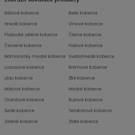
Béžové koberce
Biele koberce
Hnedé koberce
Vínové koberce
Fľašovité zelené koberce
Čierne koberce
Červené koberce
Fialové koberce
Námornícky modré koberce
Svetlohnedé koberce
Lososové koberce
Krémové koberce
Lilac koberce
Žlté koberce
Mätové koberce
Modré koberce
Oranžové koberce
Ružové koberce
Šedé koberce
Terakotové koberce
Zelené koberce
Zlaté koberce