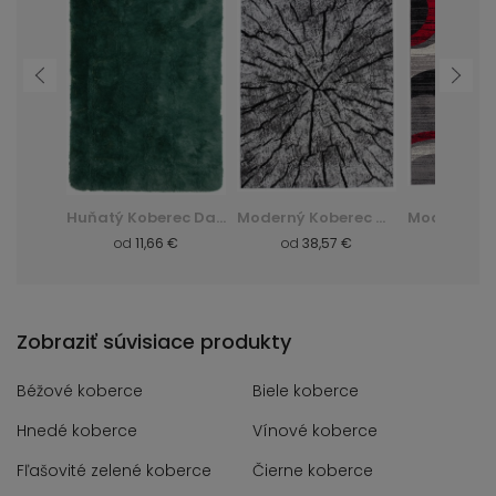
Moderný Koberec K082B Luxury Pp Esm - šedá, szary
Huňatý Koberec Dark D. Silk - zelená, zielony
Moderný Koberec Q710A Luxury Pp Esm - biela, biały
 €
od
11,66 €
od
38,57 €
od
8,
Zobraziť súvisiace produkty
Béžové koberce
Biele koberce
Hnedé koberce
Vínové koberce
Fľašovité zelené koberce
Čierne koberce