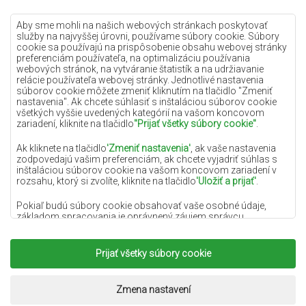
Krémové koberce
Lilac koberce
Aby sme mohli na našich webových stránkach poskytovať
služby na najvyššej úrovni, používame súbory cookie. Súbory
Žlté koberce
cookie sa používajú na prispôsobenie obsahu webovej stránky
preferenciám používateľa, na optimalizáciu používania
Mätové koberce
webových stránok, na vytváranie štatistík a na udržiavanie
relácie používateľa webovej stránky. Jednotlivé nastavenia
Modré koberce
súborov cookie môžete zmeniť kliknutím na tlačidlo "Zmeniť
nastavenia". Ak chcete súhlasiť s inštaláciou súborov cookie
Oranžové koberce
všetkých vyššie uvedených kategórií na vašom koncovom
Ružové koberce
zariadení, kliknite na tlačidlo
"Prijať všetky súbory cookie"
.
Šedé koberce
Ak kliknete na tlačidlo
'Zmeniť nastavenia'
, ak vaše nastavenia
zodpovedajú vašim preferenciám, ak chcete vyjadriť súhlas s
Terakotové koberce
inštaláciou súborov cookie na vašom koncovom zariadení v
rozsahu, ktorý si zvolíte, kliknite na tlačidlo
'Uložiť a prijať'
.
Zelené koberce
Zlaté koberce
Pokiaľ budú súbory cookie obsahovať vaše osobné údaje,
základom spracovania je oprávnený záujem správcu
osobných údajov (DYWANYCHEMEX) alebo tretích strán v
podobe poskytovania vysokokvalitných služieb na našej
webovej stránke a marketingových aktivít správcu osobných
Prijať všetky súbory cookie
Copyright 2022
Koberce Chemex.
Všetky práva
údajov a jeho dôveryhodných partnerov.
vyhradené.
Viac informácií o súboroch cookie a spracovaní osobných
Realizácia:
www.dimax.pl
Zmena nastavení
údajov nájdete v
Zásadách ochrany osobných údajov
.