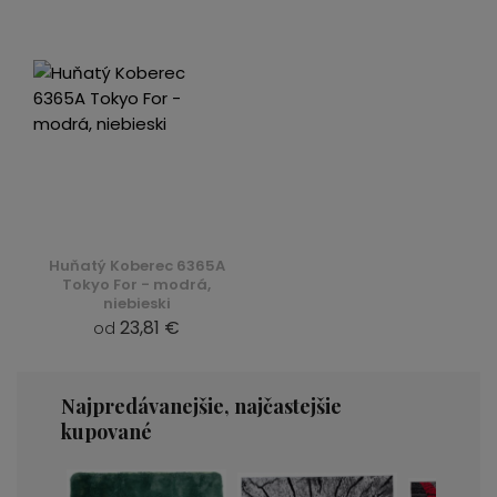
Huňatý Koberec 6365A
Tokyo For - modrá,
niebieski
23,81 €
od
Najpredávanejšie, najčastejšie
kupované