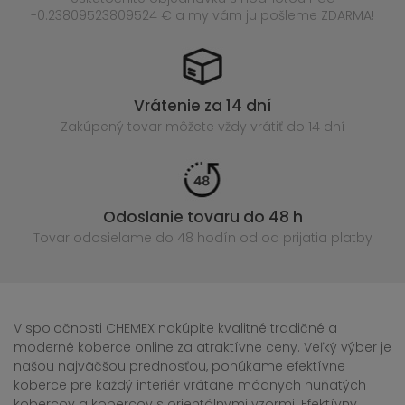
-0.23809523809524 € a my vám ju pošleme ZDARMA!
Vrátenie za 14 dní
Zakúpený
tovar môžete vždy vrátiť do 14 dní
Odoslanie tovaru do 48 h
Tovar odosielame do 48 hodín
od od prijatia platby
V spoločnosti CHEMEX nakúpite kvalitné tradičné a
moderné koberce online za atraktívne ceny. Veľký výber je
našou najväčšou prednosťou, ponúkame efektívne
koberce pre každý interiér vrátane módnych huňatých
kobercov a kobercov s orientálnymi vzormi. Efektívny