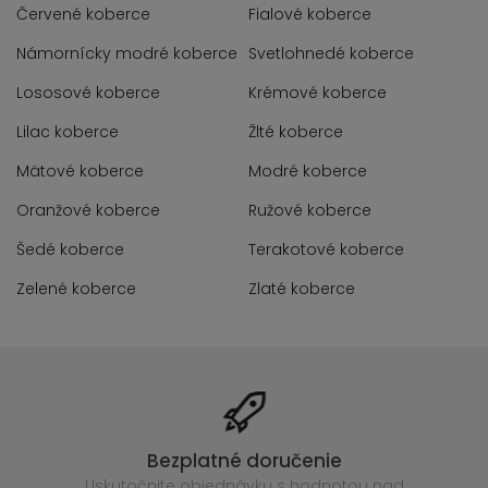
Červené koberce
Fialové koberce
Námornícky modré koberce
Svetlohnedé koberce
Lososové koberce
Krémové koberce
Lilac koberce
Žlté koberce
Mätové koberce
Modré koberce
Oranžové koberce
Ružové koberce
Šedé koberce
Terakotové koberce
Zelené koberce
Zlaté koberce
Bezplatné doručenie
Uskutočnite objednávku s hodnotou nad