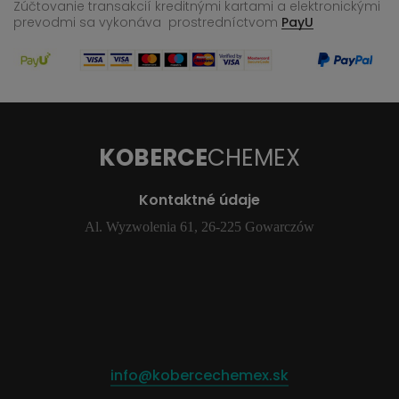
Zúčtovanie transakcií kreditnými kartami a elektronickými
prevodmi sa vykonáva
prostredníctvom
PayU
KOBERCE
CHEMEX
Kontaktné údaje
Al. Wyzwolenia 61, 26-225 Gowarczów
info@kobercechemex.sk