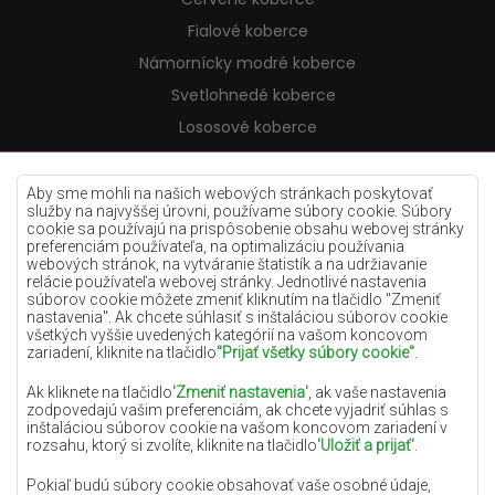
Fialové koberce
Námornícky modré koberce
Svetlohnedé koberce
Lososové koberce
Krémové koberce
Lilac koberce
Aby sme mohli na našich webových stránkach poskytovať
služby na najvyššej úrovni, používame súbory cookie. Súbory
Žlté koberce
cookie sa používajú na prispôsobenie obsahu webovej stránky
preferenciám používateľa, na optimalizáciu používania
Mätové koberce
webových stránok, na vytváranie štatistík a na udržiavanie
relácie používateľa webovej stránky. Jednotlivé nastavenia
Modré koberce
súborov cookie môžete zmeniť kliknutím na tlačidlo "Zmeniť
nastavenia". Ak chcete súhlasiť s inštaláciou súborov cookie
Oranžové koberce
všetkých vyššie uvedených kategórií na vašom koncovom
Ružové koberce
zariadení, kliknite na tlačidlo
"Prijať všetky súbory cookie"
.
Šedé koberce
Ak kliknete na tlačidlo
'Zmeniť nastavenia'
, ak vaše nastavenia
zodpovedajú vašim preferenciám, ak chcete vyjadriť súhlas s
Terakotové koberce
inštaláciou súborov cookie na vašom koncovom zariadení v
rozsahu, ktorý si zvolíte, kliknite na tlačidlo
'Uložiť a prijať'
.
Zelené koberce
Zlaté koberce
Pokiaľ budú súbory cookie obsahovať vaše osobné údaje,