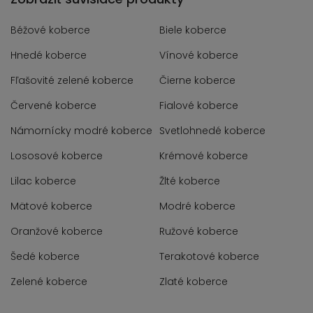
Béžové koberce
Biele koberce
Hnedé koberce
Vínové koberce
Fľašovité zelené koberce
Čierne koberce
Červené koberce
Fialové koberce
Námornícky modré koberce
Svetlohnedé koberce
Lososové koberce
Krémové koberce
Lilac koberce
Žlté koberce
Mätové koberce
Modré koberce
Oranžové koberce
Ružové koberce
Šedé koberce
Terakotové koberce
Zelené koberce
Zlaté koberce