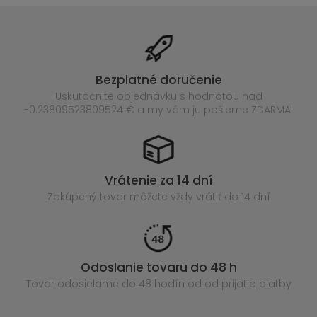
Bezplatné doručenie
Uskutočnite objednávku s hodnotou nad
-0.23809523809524 € a my vám ju pošleme ZDARMA!
Vrátenie za 14 dní
Zakúpený
tovar môžete vždy vrátiť do 14 dní
Odoslanie tovaru do 48 h
Tovar odosielame do 48 hodín
od od prijatia platby