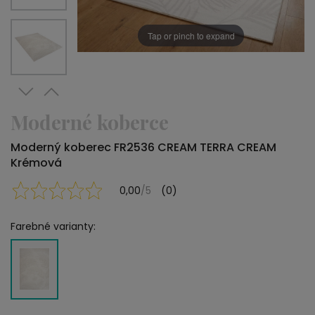
Tap or pinch to expand
Moderné koberce
Moderný koberec FR2536 CREAM TERRA CREAM
Krémová
0,00
/5
(0)
Farebné varianty: