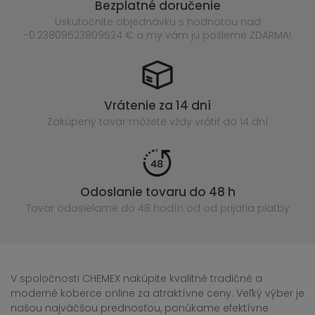
Bezplatné doručenie
Uskutočnite objednávku s hodnotou nad
-0.23809523809524 € a my vám ju pošleme ZDARMA!
Vrátenie za 14 dní
Zakúpený
tovar môžete vždy vrátiť do 14 dní
Odoslanie tovaru do 48 h
Tovar odosielame do 48 hodín
od od prijatia platby
V spoločnosti CHEMEX nakúpite kvalitné tradičné a
moderné koberce online za atraktívne ceny. Veľký výber je
našou najväčšou prednosťou, ponúkame efektívne