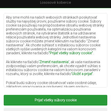
Lososové koberce
Krémové koberce
Lilac koberce
Aby sme mohli na našich webových stránkach poskytovať
služby na najvyššej úrovni, používame súbory cookie. Súbory
Žlté koberce
cookie sa používajú na prispôsobenie obsahu webovej stránky
preferenciám používateľa, na optimalizáciu používania
Mätové koberce
webových stránok, na vytváranie štatistík a na udržiavanie
relácie používateľa webovej stránky. Jednotlivé nastavenia
Modré koberce
súborov cookie môžete zmeniť kliknutím na tlačidlo "Zmeniť
nastavenia". Ak chcete súhlasiť s inštaláciou súborov cookie
Oranžové koberce
všetkých vyššie uvedených kategórií na vašom koncovom
Ružové koberce
zariadení, kliknite na tlačidlo
"Prijať všetky súbory cookie"
.
Šedé koberce
Ak kliknete na tlačidlo
'Zmeniť nastavenia'
, ak vaše nastavenia
zodpovedajú vašim preferenciám, ak chcete vyjadriť súhlas s
Terakotové koberce
inštaláciou súborov cookie na vašom koncovom zariadení v
rozsahu, ktorý si zvolíte, kliknite na tlačidlo
'Uložiť a prijať'
.
Zelené koberce
Zlaté koberce
Pokiaľ budú súbory cookie obsahovať vaše osobné údaje,
základom spracovania je oprávnený záujem správcu
osobných údajov (DYWANYCHEMEX) alebo tretích strán v
podobe poskytovania vysokokvalitných služieb na našej
webovej stránke a marketingových aktivít správcu osobných
Prijať všetky súbory cookie
Copyright 2022
Koberce Chemex.
Všetky práva
údajov a jeho dôveryhodných partnerov.
vyhradené.