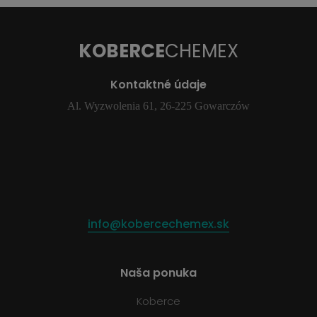
KOBERCE
CHEMEX
Kontaktné údaje
Al. Wyzwolenia 61, 26-225 Gowarczów
info@kobercechemex.sk
Naša ponuka
Koberce