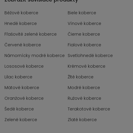
Béžové koberce
Biele koberce
Hnedé koberce
Vínové koberce
Fľašovité zelené koberce
Čierne koberce
Červené koberce
Fialové koberce
Námornícky modré koberce
Svetlohnedé koberce
Lososové koberce
Krémové koberce
Lilac koberce
Žlté koberce
Mätové koberce
Modré koberce
Oranžové koberce
Ružové koberce
Šedé koberce
Terakotové koberce
Zelené koberce
Zlaté koberce