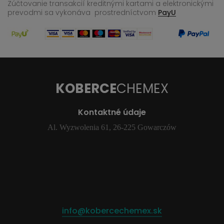
Zúčtovanie transakcií kreditnými kartami a elektronickými
prevodmi sa vykonáva
prostredníctvom
PayU
KOBERCE
CHEMEX
Kontaktné údaje
Al. Wyzwolenia 61, 26-225 Gowarczów
info@kobercechemex.sk