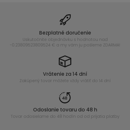
Bezplatné doručenie
Uskutočnite objednávku s hodnotou nad
-0.23809523809524 € a my vám ju pošleme ZDARMA!
Vrátenie za 14 dní
Zakúpený
tovar môžete vždy vrátiť do 14 dní
Odoslanie tovaru do 48 h
Tovar odosielame do 48 hodín
od od prijatia platby