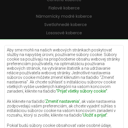
Fialové koberce
Námornícky modré koberce
Svetlohnedé koberce
Lososové koberce
Krémové koberce
Lilac koberce
Aby sme mohli na našich webových stránkach poskytovať
služby na najvyššej úrovni, používame súbory cookie. Súbory
Žlté koberce
cookie sa používajú na prispôsobenie obsahu webovej stránky
preferenciám používateľa, na optimalizáciu používania
Mätové koberce
webových stránok, na vytváranie štatistík a na udržiavanie
relácie používateľa webovej stránky. Jednotlivé nastavenia
Modré koberce
súborov cookie môžete zmeniť kliknutím na tlačidlo "Zmeniť
nastavenia". Ak chcete súhlasiť s inštaláciou súborov cookie
Oranžové koberce
všetkých vyššie uvedených kategórií na vašom koncovom
Ružové koberce
zariadení, kliknite na tlačidlo
"Prijať všetky súbory cookie"
.
Šedé koberce
Ak kliknete na tlačidlo
'Zmeniť nastavenia'
, ak vaše nastavenia
zodpovedajú vašim preferenciám, ak chcete vyjadriť súhlas s
Terakotové koberce
inštaláciou súborov cookie na vašom koncovom zariadení v
rozsahu, ktorý si zvolíte, kliknite na tlačidlo
'Uložiť a prijať'
.
Zelené koberce
Zlaté koberce
Pokiaľ budú súbory cookie obsahovať vaše osobné údaje,