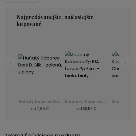
Najpredávanejšie, najčastejšie
kupované
Moderný Koberec K082B Luxury Pp Esm - šedá, szary
Huňatý Koberec Dark D. Silk - zelená, zielony
Moderný Koberec Q710A Luxury Pp Esm - biela, biały
 €
od
11,66 €
od
38,57 €
od
8,
Zobraziť súvisiace produkty