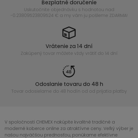
Bezplatné doručenie
Uskutočnite objednávku s hodnotou nad
-0.23809523809524 € a my vám ju pošleme ZDARMA!
Vrátenie za 14 dní
Zakúpený
tovar môžete vždy vrátiť do 14 dní
Odoslanie tovaru do 48 h
Tovar odosielame do 48 hodín
od od prijatia platby
V spoločnosti CHEMEX nakúpite kvalitné tradičné a
moderné koberce online za atraktívne ceny. Veľký výber je
našou najväčšou prednosťou, ponúkame efektívne