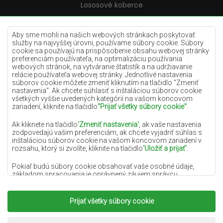
Lososové koberce
Krémové koberce
Lilac koberce
Aby sme mohli na našich webových stránkach poskytovať
služby na najvyššej úrovni, používame súbory cookie. Súbory
Žlté koberce
cookie sa používajú na prispôsobenie obsahu webovej stránky
preferenciám používateľa, na optimalizáciu používania
Mätové koberce
webových stránok, na vytváranie štatistík a na udržiavanie
relácie používateľa webovej stránky. Jednotlivé nastavenia
Modré koberce
súborov cookie môžete zmeniť kliknutím na tlačidlo "Zmeniť
nastavenia". Ak chcete súhlasiť s inštaláciou súborov cookie
Oranžové koberce
všetkých vyššie uvedených kategórií na vašom koncovom
Ružové koberce
zariadení, kliknite na tlačidlo
"Prijať všetky súbory cookie"
.
Šedé koberce
Ak kliknete na tlačidlo
'Zmeniť nastavenia'
, ak vaše nastavenia
zodpovedajú vašim preferenciám, ak chcete vyjadriť súhlas s
Terakotové koberce
inštaláciou súborov cookie na vašom koncovom zariadení v
rozsahu, ktorý si zvolíte, kliknite na tlačidlo
'Uložiť a prijať'
.
Zelené koberce
Zlaté koberce
Pokiaľ budú súbory cookie obsahovať vaše osobné údaje,
základom spracovania je oprávnený záujem správcu
osobných údajov (DYWANYCHEMEX) alebo tretích strán v
podobe poskytovania vysokokvalitných služieb na našej
webovej stránke a marketingových aktivít správcu osobných
Prijať všetky súbory cookie
Copyright 2022
Koberce Chemex.
Všetky práva
údajov a jeho dôveryhodných partnerov.
vyhradené.