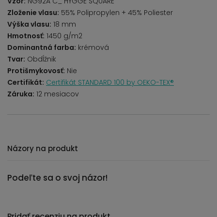
Vzor:
NG92A C_ HYGGE SQUARE
Zloženie vlasu:
55% Polipropylen + 45% Poliester
Výška vlasu:
18 mm
Hmotnosť:
1450 g/m2
Dominantná farba:
krémová
Tvar:
Obdĺžnik
Protišmykovosť:
Nie
Certifikát:
Certifikát STANDARD 100 by OEKO-TEX®
Záruka:
12 mesiacov
Názory na produkt
Podeľte sa o svoj názor!
Pridať recenziu na produkt