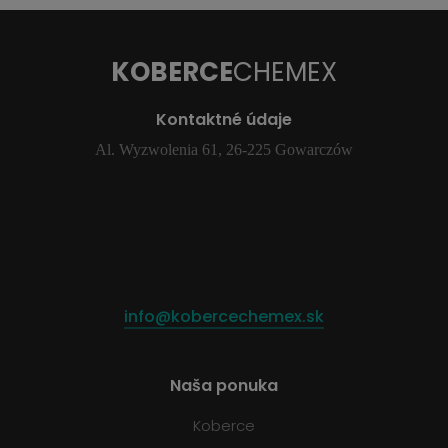
KOBERCE
CHEMEX
Kontaktné údaje
Al. Wyzwolenia 61, 26-225 Gowarczów
info@kobercechemex.sk
Naša ponuka
Koberce