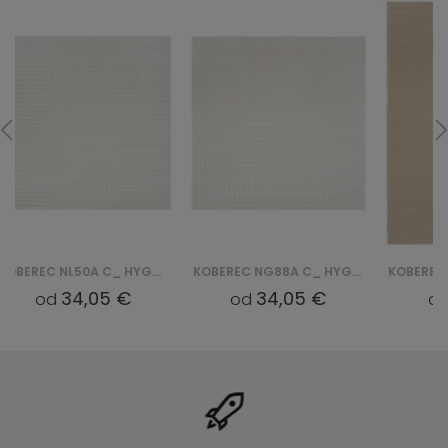
KOBEREC NG88A C_ HYGGE - KREMOWY, BIAŁY
KOBEREC 4300 CALMA - KREMOWY
34,05 €
40,71 €
od
od