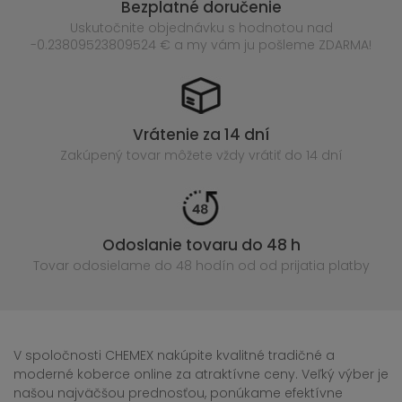
Bezplatné doručenie
Uskutočnite objednávku s hodnotou nad
-0.23809523809524 € a my vám ju pošleme ZDARMA!
Vrátenie za 14 dní
Zakúpený
tovar môžete vždy vrátiť do 14 dní
Odoslanie tovaru do 48 h
Tovar odosielame do 48 hodín
od od prijatia platby
V spoločnosti CHEMEX nakúpite kvalitné tradičné a
moderné koberce online za atraktívne ceny. Veľký výber je
našou najväčšou prednosťou, ponúkame efektívne