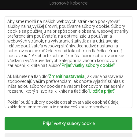
Lososové koberce
Krémové koberce
Lilac koberce
Aby sme mohli na našich webových stránkach poskytovať
služby na najvyššej úrovni, používame súbory cookie. Súbory
Žlté koberce
cookie sa používajú na prispôsobenie obsahu webovej stránky
preferenciám používateľa, na optimalizáciu používania
Mätové koberce
webových stránok, na vytváranie štatistík a na udržiavanie
relácie používateľa webovej stránky. Jednotlivé nastavenia
Modré koberce
súborov cookie môžete zmeniť kliknutím na tlačidlo "Zmeniť
nastavenia". Ak chcete súhlasiť s inštaláciou súborov cookie
Oranžové koberce
všetkých vyššie uvedených kategórií na vašom koncovom
Ružové koberce
zariadení, kliknite na tlačidlo
"Prijať všetky súbory cookie"
.
Šedé koberce
Ak kliknete na tlačidlo
'Zmeniť nastavenia'
, ak vaše nastavenia
zodpovedajú vašim preferenciám, ak chcete vyjadriť súhlas s
Terakotové koberce
inštaláciou súborov cookie na vašom koncovom zariadení v
rozsahu, ktorý si zvolíte, kliknite na tlačidlo
'Uložiť a prijať'
.
Zelené koberce
Zlaté koberce
Pokiaľ budú súbory cookie obsahovať vaše osobné údaje,
základom spracovania je oprávnený záujem správcu
osobných údajov (DYWANYCHEMEX) alebo tretích strán v
podobe poskytovania vysokokvalitných služieb na našej
webovej stránke a marketingových aktivít správcu osobných
Prijať všetky súbory cookie
Copyright 2022
Koberce Chemex.
Všetky práva
údajov a jeho dôveryhodných partnerov.
vyhradené.