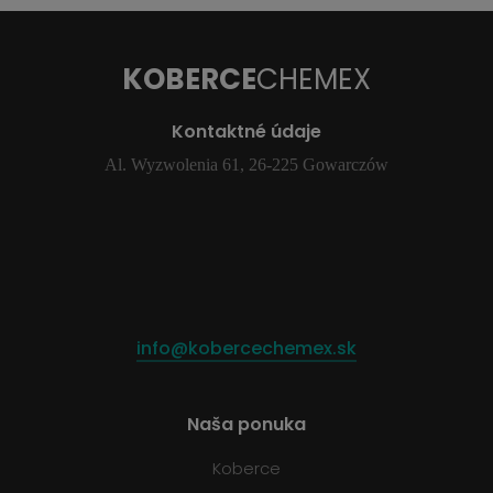
KOBERCE
CHEMEX
Kontaktné údaje
Al. Wyzwolenia 61, 26-225 Gowarczów
info@kobercechemex.sk
Naša ponuka
Koberce