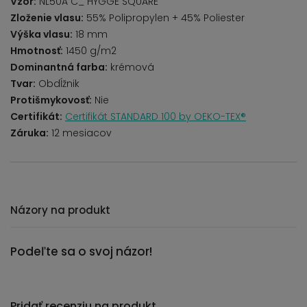
Vzor:
NL50A C_ HYGGE SQUARE
Zloženie vlasu:
55% Polipropylen + 45% Poliester
Výška vlasu:
18 mm
Hmotnosť:
1450 g/m2
Dominantná farba:
krémová
Tvar:
Obdĺžnik
Protišmykovosť:
Nie
Certifikát:
Certifikát STANDARD 100 by OEKO-TEX®
Záruka:
12 mesiacov
Názory na produkt
Podeľte sa o svoj názor!
Pridať recenziu na produkt