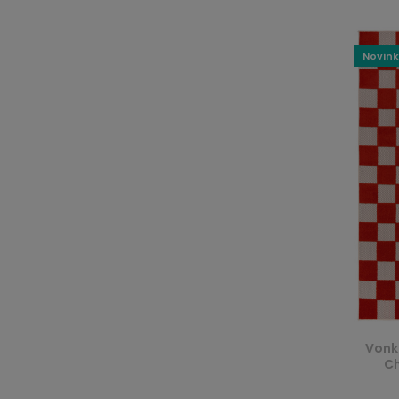
Novin
Vonk
Ch