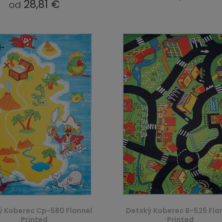
28,81 €
od
ý Koberec Cp-580 Flannel
Detský Koberec B-525 Fla
Printed
Printed