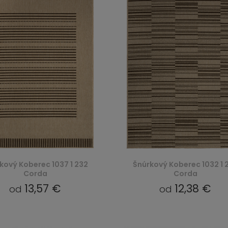
kový Koberec 1037 1 232
Šnúrkový Koberec 1032 1 
Corda
Corda
13,57 €
12,38 €
od
od