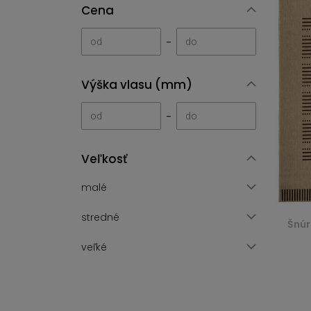
Cena
-
Výška vlasu (mm)
-
Veľkosť
malé
stredné
Šnúr
veľké