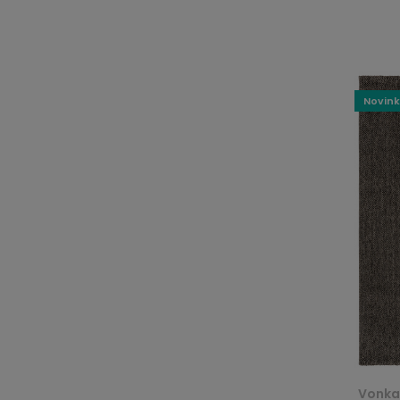
Novin
Vonka