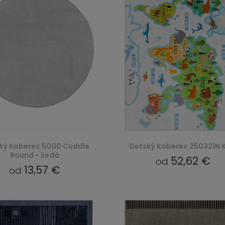
tý Koberec 5000 Cuddle
Detský Koberec 250321N K
Round - šedá
52,62 €
od
13,57 €
od