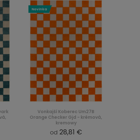
Novinka
Dark
Vonkajší Koberec Um27B
vá,
Orange Checker Gjd - krémová,
kremowy
28,81 €
od