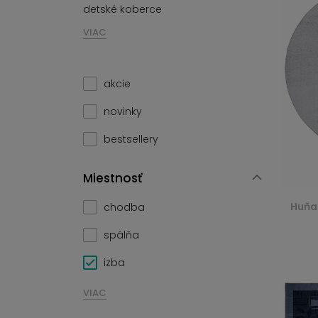
detské koberce
VIAC
akcie
novinky
bestsellery
Miestnosť
Huňa
chodba
spálňa
izba
VIAC