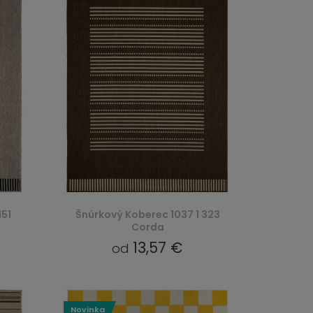
151
Šnúrkový Koberec 1037 1 323
Corda
13,57 €
od
Novinka