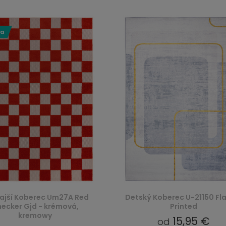
ka
ajší Koberec Um27A Red
Detský Koberec U-21150 Fl
ecker Gjd - krémová,
Printed
kremowy
15,95 €
od