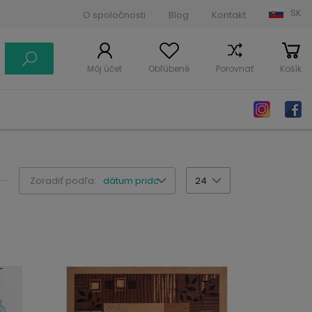
SK
O spoločnosti
Blog
Kontakt
Môj účet
Obľúbené
Porovnať
Košík
Zoradiť podľa:
dátum pridania
24