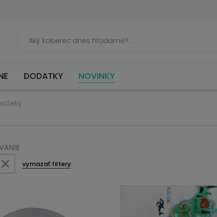
NE
DODATKY
NOVINKY
erčeky
VANIE
vymazať filtery