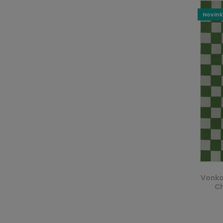
Novin
Vonka
Ch