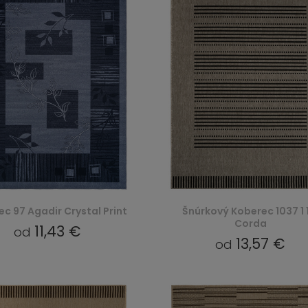
c 97 Agadir Crystal Print
Šnúrkový Koberec 1037 1 
Corda
11,43 €
od
13,57 €
od