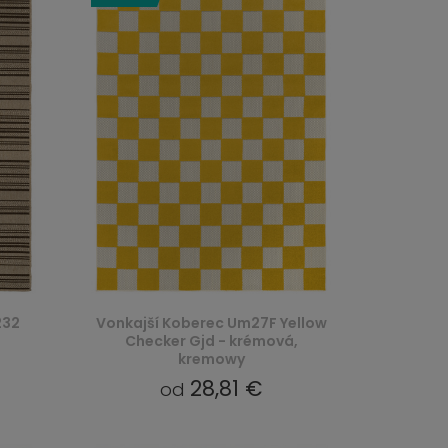
232
Vonkajší Koberec Um27F Yellow
Checker Gjd - krémová,
kremowy
28,81 €
od