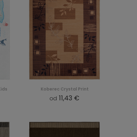
ids
Koberec Crystal Print
11,43 €
od