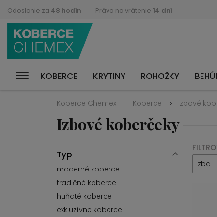
Odoslanie za
48 hodín
Právo na vrátenie
14 dní
KOBERCE
KRYTINY
ROHOŽKY
BEHÚ
Koberce Chemex
Koberce
Izbové kob
Izbové koberčeky
FILTRO
Typ
izba
moderné koberce
tradičné koberce
huňaté koberce
exkluzívne koberce