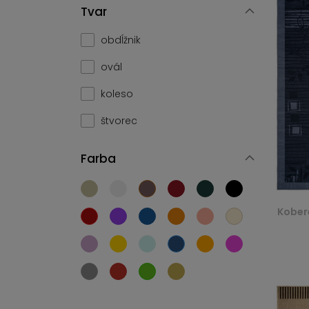
Tvar
obdĺžnik
ovál
koleso
štvorec
Farba
Kobere