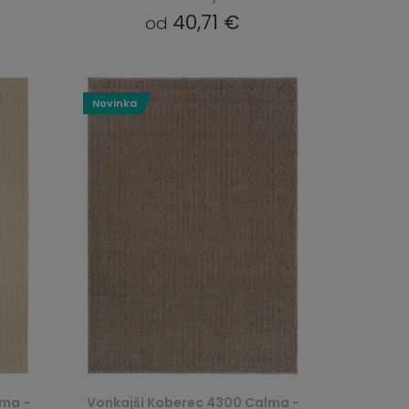
40,71 €
od
Novinka
lma -
Vonkajší Koberec 4300 Calma -