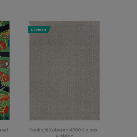
Novinka
nnel
Vonkajší Koberec 4300 Calma -
srebrny