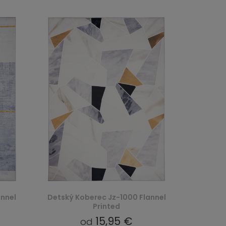
annel
Detský Koberec Jz-1000 Flannel
Printed
15,95 €
od