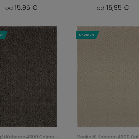
15,95 €
15,95 €
od
od
ka
Novinka
jší Koberec 4300 Calma -
Vonkajší Koberec 4300 Ca