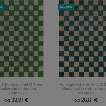
ka
Novinka
jší Koberec Um27E Green
Vonkajší Koberec Um27D 
ecker Gjd - krémová,
Blue Checker Gjd - krémo
kremowy
kremowy
28,81 €
28,81 €
od
od