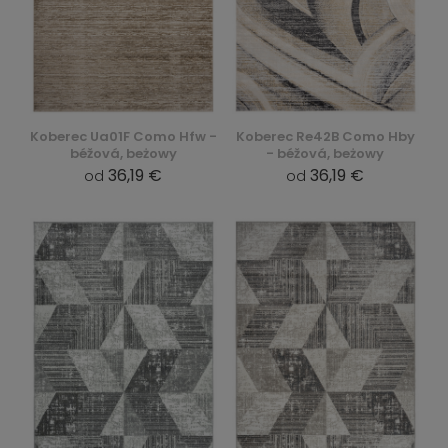
Koberec Ua01F Como Hfw -
Koberec Re42B Como Hby
béžová, beżowy
- béžová, beżowy
36,19 €
36,19 €
od
od