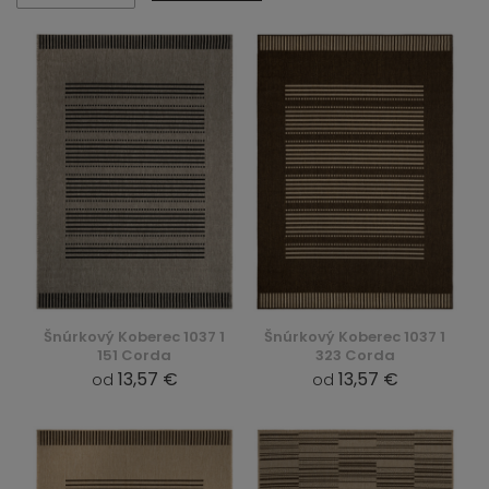
Šnúrkový Koberec 1037 1
Šnúrkový Koberec 1037 1
151 Corda
323 Corda
13,57 €
13,57 €
od
od