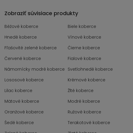
Zobraziť súvisiace produkty
Béžové koberce
Biele koberce
Hnedé koberce
Vínové koberce
Fľašovité zelené koberce
Čierne koberce
Červené koberce
Fialové koberce
Námornícky modré koberce
Svetlohnedé koberce
Lososové koberce
Krémové koberce
Lilac koberce
Žlté koberce
Mätové koberce
Modré koberce
Oranžové koberce
Ružové koberce
Šedé koberce
Terakotové koberce