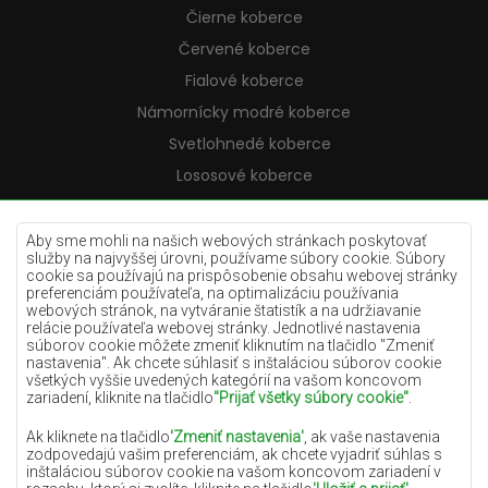
Čierne koberce
Červené koberce
Fialové koberce
Námornícky modré koberce
Svetlohnedé koberce
Lososové koberce
Krémové koberce
Lilac koberce
Aby sme mohli na našich webových stránkach poskytovať
služby na najvyššej úrovni, používame súbory cookie. Súbory
Žlté koberce
cookie sa používajú na prispôsobenie obsahu webovej stránky
preferenciám používateľa, na optimalizáciu používania
Mätové koberce
webových stránok, na vytváranie štatistík a na udržiavanie
relácie používateľa webovej stránky. Jednotlivé nastavenia
Modré koberce
súborov cookie môžete zmeniť kliknutím na tlačidlo "Zmeniť
nastavenia". Ak chcete súhlasiť s inštaláciou súborov cookie
Oranžové koberce
všetkých vyššie uvedených kategórií na vašom koncovom
Ružové koberce
zariadení, kliknite na tlačidlo
"Prijať všetky súbory cookie"
.
Šedé koberce
Ak kliknete na tlačidlo
'Zmeniť nastavenia'
, ak vaše nastavenia
zodpovedajú vašim preferenciám, ak chcete vyjadriť súhlas s
Terakotové koberce
inštaláciou súborov cookie na vašom koncovom zariadení v