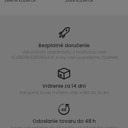
Zelené koberce
Zlaté koberce
Bezplatné doručenie
Uskutočnite objednávku s hodnotou nad
-0.23809523809524 € a my vám ju pošleme ZDARMA!
Vrátenie za 14 dní
Zakúpený
tovar môžete vždy vrátiť do 14 dní
Odoslanie tovaru do 48 h
Tovar odosielame do 48 hodín
od od prijatia platby