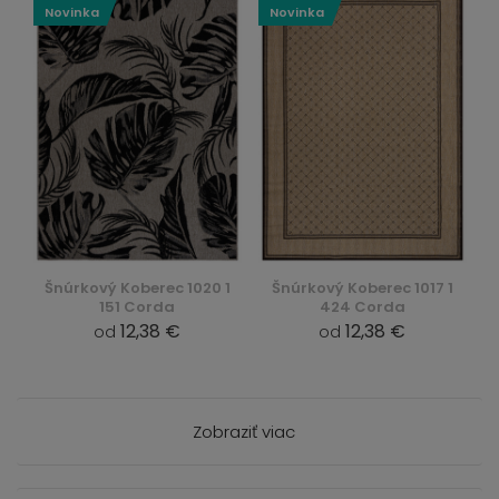
Novinka
Novinka
Šnúrkový Koberec 1020 1
Šnúrkový Koberec 1017 1
151 Corda
424 Corda
12,38 €
12,38 €
od
od
Zobraziť viac