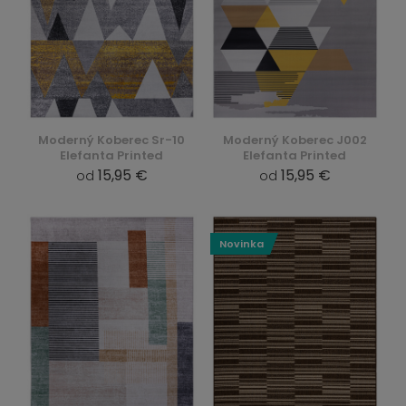
Moderný Koberec Sr-10
Moderný Koberec J002
Elefanta Printed
Elefanta Printed
15,95 €
15,95 €
od
od
Novinka