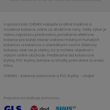
V spoločnosti CHEMEX nakúpite kvalitné tradičné a
moderné koberce online za atraktívne ceny. Veľký výber je
našou najväčšou prednosťou, ponúkame efektívne
koberce pre každý interiér vrátane módnych huňatých
kobercov a kobercov s orientálnymi vzormi. Efektívny
koberec však nie je všetko, čo si môžete objednať v
našom online obchode. Predávame tiež kobercové
krytiny, PVC krytiny, behúne a rohožky pred dvere a umelú
trávu.
CHEMEX - koberce, kobercové a PVC krytiny - vítajte!
Preprava sa realizuje pomocou: