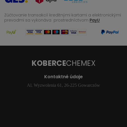
Zúčtovanie transakcií kreditnými kartami a elektronickými
prevodmi sa vykonáva
prostredníctvom
PayU
KOBERCE
CHEMEX
Kontaktné údaje
Al. Wyzwolenia 61, 26-225 Gowarczów