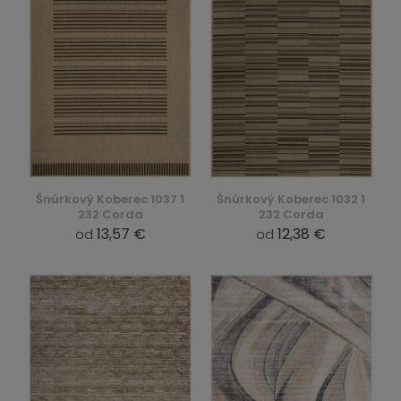
Šnúrkový Koberec 1037 1
Šnúrkový Koberec 1032 1
232 Corda
232 Corda
13,57 €
12,38 €
od
od