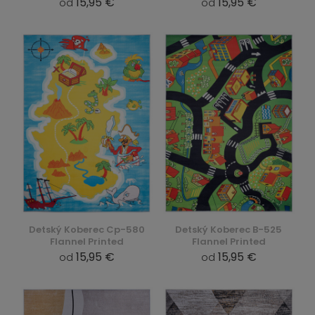
15,95 €
15,95 €
od
od
Detský Koberec Cp-580
Detský Koberec B-525
Flannel Printed
Flannel Printed
15,95 €
15,95 €
od
od