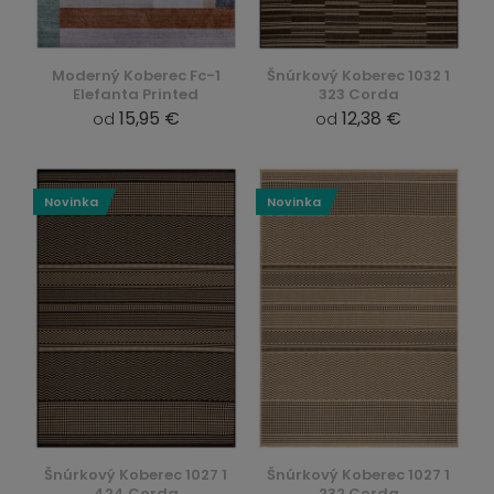
Moderný Koberec Fc-1
Šnúrkový Koberec 1032 1
Elefanta Printed
323 Corda
15,95 €
12,38 €
od
od
Novinka
Novinka
Šnúrkový Koberec 1027 1
Šnúrkový Koberec 1027 1
424 Corda
232 Corda