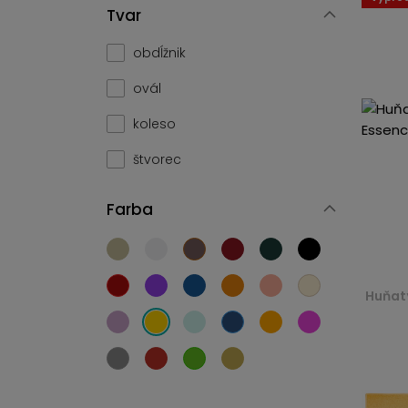
Tvar
obdĺžnik
ovál
koleso
štvorec
Farba
Huňatý