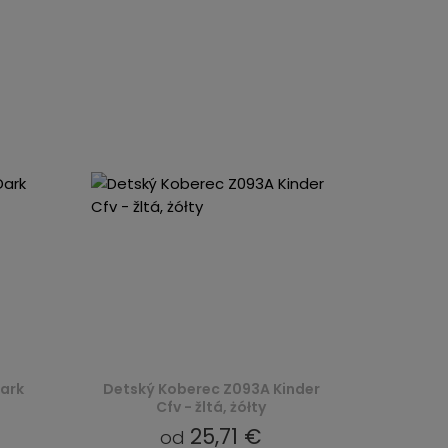
ark
Detský Koberec Z093A Kinder
Cfv - žltá, żółty
25,71 €
od