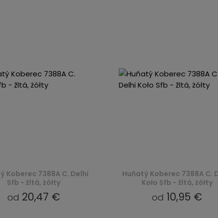
ý Koberec 7388A C. Delhi
Huňatý Koberec 7388A C. D
Sfb - žltá, żółty
Koło Sfb - žltá, żółty
20,47 €
10,95 €
od
od