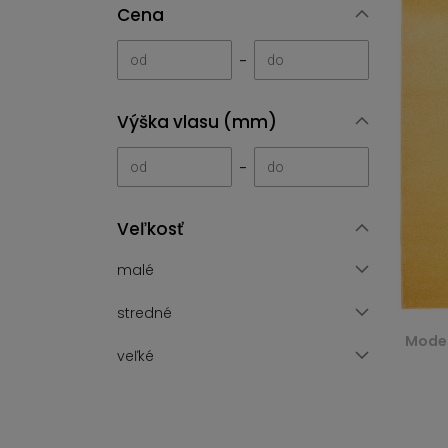
Cena
-
Výška vlasu (mm)
-
Veľkosť
malé
stredné
Moder
veľké