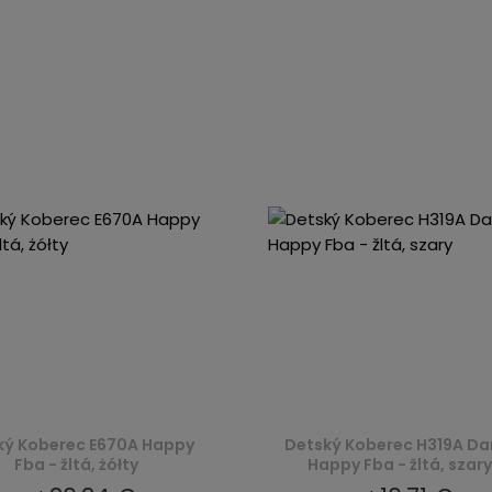
ký Koberec E670A Happy
Detský Koberec H319A Dar
Fba - žltá, żółty
Happy Fba - žltá, szary