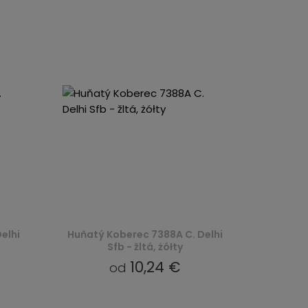
elhi
Huňatý Koberec 7388A C. Delhi
Sfb - žltá, żółty
10,24 €
od