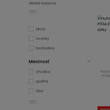
detské koberce
VIAC
akcie
novinky
bestsellery
Miestnosť
Huňa
chodba
P113
spálňa
izba
VIAC
Výpre