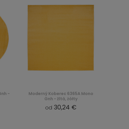
Gnh -
Moderný Koberec 6365A Mono
Gnh - žltá, żółty
30,24 €
od