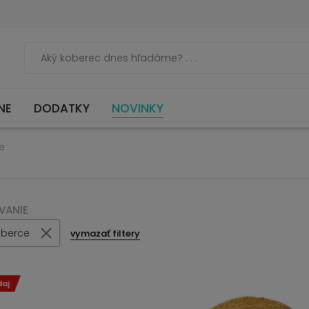
NE
DODATKY
NOVINKY
e
VANIE
oberce
vymazať filtery
daj