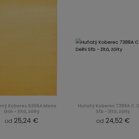
ný Koberec 6365A Mono
Huňatý Koberec 7388A C. D
Gnh - žltá, żółty
Sfb - žltá, żółty
25,24 €
24,52 €
od
od