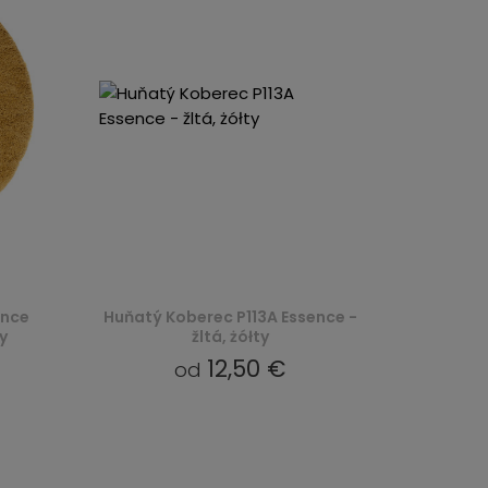
ence
Huňatý Koberec P113A Essence -
y
žltá, żółty
12,50 €
od