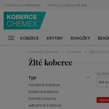
Odoslanie za
48 hodín
Právo na vrátenie
14 dní
KOBERCE
KRYTINY
ROHOŽKY
BEHÚ
Koberce Chemex
Koberce
Žlté koberc
Žlté koberce
FILTRO
Typ
žlté k
moderné koberce
tradičné koberce
huňaté koberce
Výpre
exkluzívne koberce