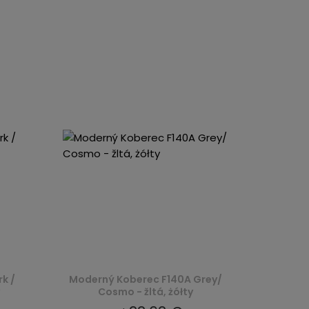
k /
Moderný Koberec F140A Grey/
Cosmo - žltá, żółty