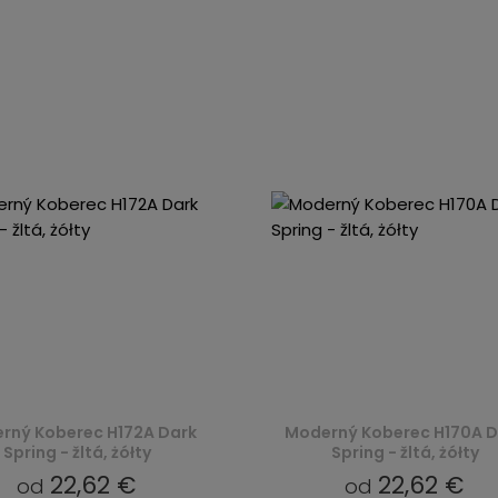
rný Koberec H172A Dark
Moderný Koberec H170A D
Spring - žltá, żółty
Spring - žltá, żółty
22,62 €
22,62 €
od
od