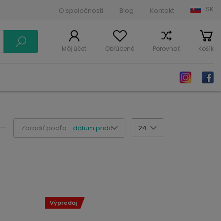
SK
O spoločnosti
Blog
Kontakt
Môj účet
Obľúbené
Porovnať
Košík
Zoradiť podľa:
dátum pridania
24
Výpredaj