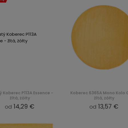
 Koberec P113A Essence -
Koberec 6365A Mono Kolo 
žltá, żółty
žltá, żółty
14,29 €
13,57 €
od
od