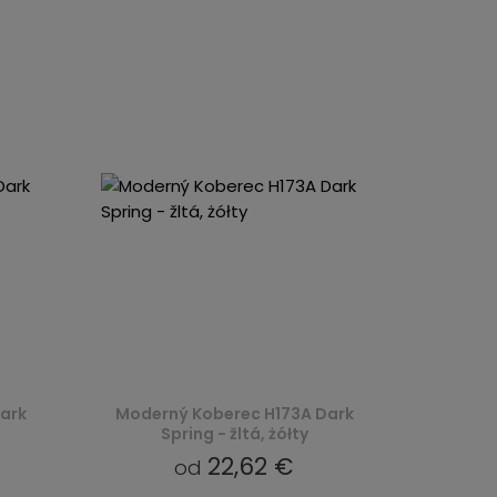
ark
Moderný Koberec H173A Dark
Spring - žltá, żółty
22,62 €
od