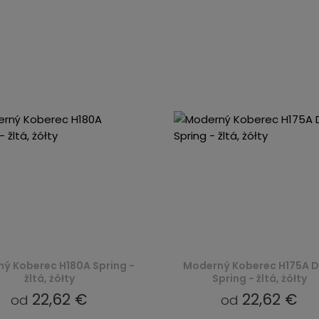
ý Koberec H180A Spring -
Moderný Koberec H175A D
žltá, żółty
Spring - žltá, żółty
22,62 €
22,62 €
od
od