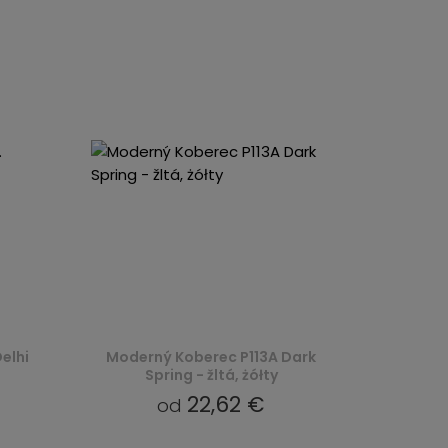
elhi
Moderný Koberec P113A Dark
Spring - žltá, żółty
22,62 €
od