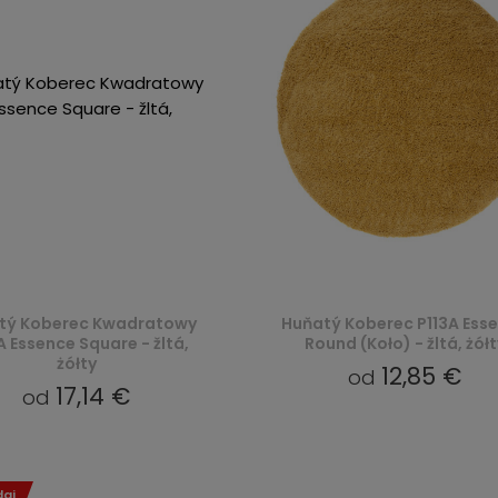
tý Koberec Kwadratowy
Huňatý Koberec P113A Ess
A Essence Square - žltá,
Round (Koło) - žltá, żółt
żółty
12,85 €
od
17,14 €
od
daj