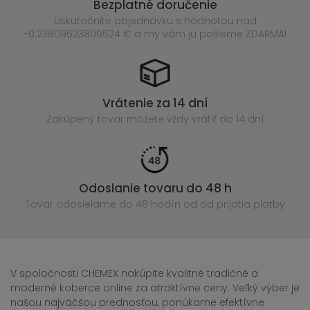
Bezplatné doručenie
Uskutočnite objednávku s hodnotou nad
-0.23809523809524 € a my vám ju pošleme ZDARMA!
Vrátenie za 14 dní
Zakúpený
tovar môžete vždy vrátiť do 14 dní
Odoslanie tovaru do 48 h
Tovar odosielame do 48 hodín
od od prijatia platby
V spoločnosti CHEMEX nakúpite kvalitné tradičné a
moderné koberce online za atraktívne ceny. Veľký výber je
našou najväčšou prednosťou, ponúkame efektívne