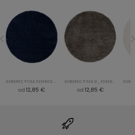
KOBEREC P113A ESSENCE ROUND (KOŁO) - GRANATOWY
KOBEREC P113A D_ ESSENCE ROUND (KOŁO) - SZARY
12,85 €
12,85 €
od
od