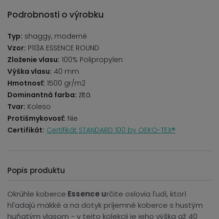
Podrobnosti o výrobku
Typ:
shaggy, moderné
Vzor:
P113A ESSENCE ROUND
Zloženie vlasu:
100% Polipropylen
Výška vlasu:
40 mm
Hmotnosť:
1500 gr/m2
Dominantná farba:
žltá
Tvar:
Koleso
Protišmykovosť:
Nie
Certifikát:
Certifikát STANDARD 100 by OEKO-TEX®
Popis produktu
Okrúhle koberce
Essence u
rčite oslovia ľudí, ktorí
hľadajú mäkké a na dotyk príjemné koberce s hustým
huňatým vlasom - v tejto kolekcii je jeho výška až 40