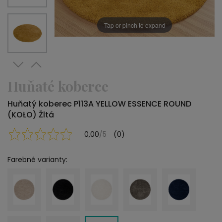
Tap or pinch to expand
Huňaté koberce
Huňatý koberec P113A YELLOW ESSENCE ROUND
(KOŁO) Žltá
0,00
/5
(0)
Farebné varianty: