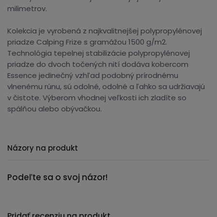
milimetrov.
Kolekcia je vyrobená z najkvalitnejšej polypropylénovej
priadze Calping Frize s gramážou 1500 g/m2.
Technológia tepelnej stabilizácie polypropylénovej
priadze do dvoch točených nití dodáva kobercom
Essence jedinečný vzhľad podobný prírodnému
vlnenému rúnu, sú odolné, odolné a ľahko sa udržiavajú
v čistote. Výberom vhodnej veľkosti ich zladíte so
spálňou alebo obývačkou.
Názory na produkt
Podeľte sa o svoj názor!
Pridať recenziu na produkt