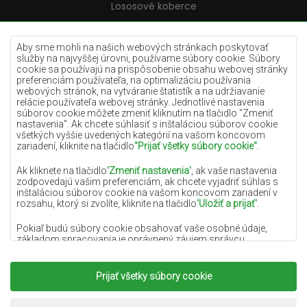
Lososové koberce
Krémové koberce
Lilac koberce
Aby sme mohli na našich webových stránkach poskytovať
služby na najvyššej úrovni, používame súbory cookie. Súbory
Žlté koberce
cookie sa používajú na prispôsobenie obsahu webovej stránky
preferenciám používateľa, na optimalizáciu používania
Mätové koberce
webových stránok, na vytváranie štatistík a na udržiavanie
relácie používateľa webovej stránky. Jednotlivé nastavenia
Modré koberce
súborov cookie môžete zmeniť kliknutím na tlačidlo "Zmeniť
nastavenia". Ak chcete súhlasiť s inštaláciou súborov cookie
Oranžové koberce
všetkých vyššie uvedených kategórií na vašom koncovom
Ružové koberce
zariadení, kliknite na tlačidlo
"Prijať všetky súbory cookie"
.
Šedé koberce
Ak kliknete na tlačidlo
'Zmeniť nastavenia'
, ak vaše nastavenia
zodpovedajú vašim preferenciám, ak chcete vyjadriť súhlas s
Terakotové koberce
inštaláciou súborov cookie na vašom koncovom zariadení v
rozsahu, ktorý si zvolíte, kliknite na tlačidlo
'Uložiť a prijať'
.
Zelené koberce
Zlaté koberce
Pokiaľ budú súbory cookie obsahovať vaše osobné údaje,
základom spracovania je oprávnený záujem správcu
osobných údajov (DYWANYCHEMEX) alebo tretích strán v
podobe poskytovania vysokokvalitných služieb na našej
webovej stránke a marketingových aktivít správcu osobných
Prijať všetky súbory cookie
Copyright 2022
Koberce Chemex.
Všetky práva
údajov a jeho dôveryhodných partnerov.
vyhradené.