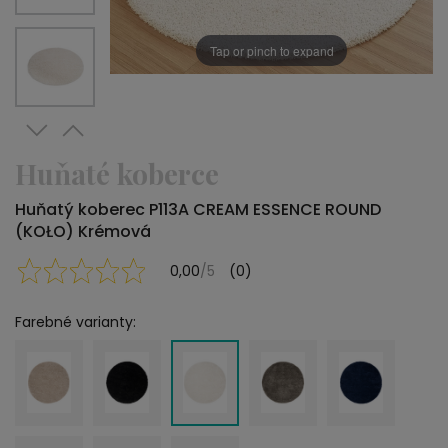
Tap or pinch to expand
Huňaté koberce
Huňatý koberec P113A CREAM ESSENCE ROUND
(KOŁO) Krémová
0,00
/5
(0)
Farebné varianty: