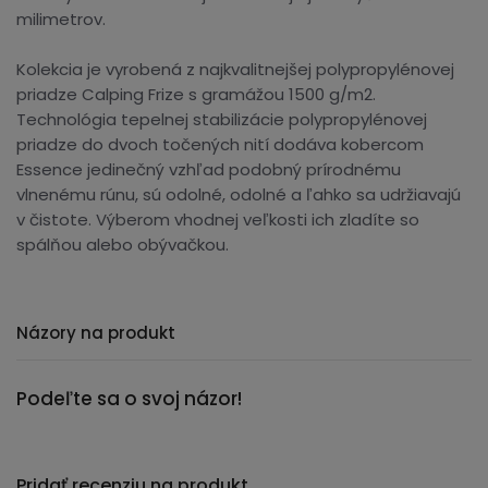
milimetrov.
Kolekcia je vyrobená z najkvalitnejšej polypropylénovej
priadze Calping Frize s gramážou 1500 g/m2.
Technológia tepelnej stabilizácie polypropylénovej
priadze do dvoch točených nití dodáva kobercom
Essence jedinečný vzhľad podobný prírodnému
vlnenému rúnu, sú odolné, odolné a ľahko sa udržiavajú
v čistote. Výberom vhodnej veľkosti ich zladíte so
spálňou alebo obývačkou.
Názory na produkt
Podeľte sa o svoj názor!
Pridať recenziu na produkt