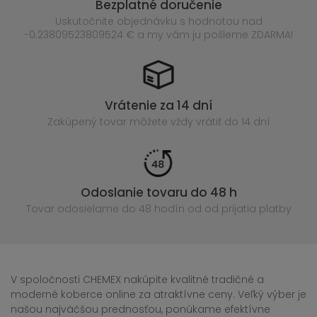
Bezplatné doručenie
Uskutočnite objednávku s hodnotou nad
-0.23809523809524 € a my vám ju pošleme ZDARMA!
Vrátenie za 14 dní
Zakúpený
tovar môžete vždy vrátiť do 14 dní
Odoslanie tovaru do 48 h
Tovar odosielame do 48 hodín
od od prijatia platby
V spoločnosti CHEMEX nakúpite kvalitné tradičné a
moderné koberce online za atraktívne ceny. Veľký výber je
našou najväčšou prednosťou, ponúkame efektívne