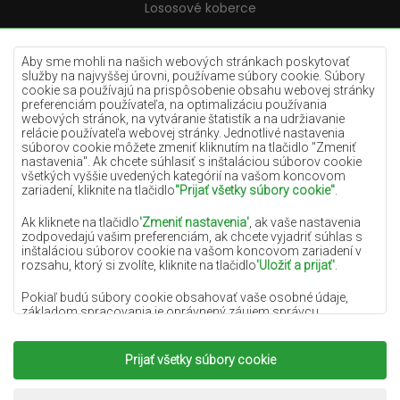
Lososové koberce
Krémové koberce
Lilac koberce
Aby sme mohli na našich webových stránkach poskytovať
služby na najvyššej úrovni, používame súbory cookie. Súbory
Žlté koberce
cookie sa používajú na prispôsobenie obsahu webovej stránky
preferenciám používateľa, na optimalizáciu používania
Mätové koberce
webových stránok, na vytváranie štatistík a na udržiavanie
relácie používateľa webovej stránky. Jednotlivé nastavenia
Modré koberce
súborov cookie môžete zmeniť kliknutím na tlačidlo "Zmeniť
nastavenia". Ak chcete súhlasiť s inštaláciou súborov cookie
Oranžové koberce
všetkých vyššie uvedených kategórií na vašom koncovom
Ružové koberce
zariadení, kliknite na tlačidlo
"Prijať všetky súbory cookie"
.
Šedé koberce
Ak kliknete na tlačidlo
'Zmeniť nastavenia'
, ak vaše nastavenia
zodpovedajú vašim preferenciám, ak chcete vyjadriť súhlas s
Terakotové koberce
inštaláciou súborov cookie na vašom koncovom zariadení v
rozsahu, ktorý si zvolíte, kliknite na tlačidlo
'Uložiť a prijať'
.
Zelené koberce
Zlaté koberce
Pokiaľ budú súbory cookie obsahovať vaše osobné údaje,
základom spracovania je oprávnený záujem správcu
osobných údajov (DYWANYCHEMEX) alebo tretích strán v
podobe poskytovania vysokokvalitných služieb na našej
webovej stránke a marketingových aktivít správcu osobných
Prijať všetky súbory cookie
Copyright 2022
Koberce Chemex.
Všetky práva
údajov a jeho dôveryhodných partnerov.
vyhradené.