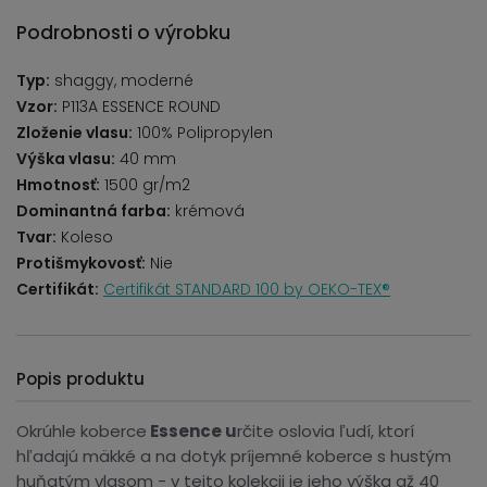
Podrobnosti o výrobku
Typ:
shaggy, moderné
Vzor:
P113A ESSENCE ROUND
Zloženie vlasu:
100% Polipropylen
Výška vlasu:
40 mm
Hmotnosť:
1500 gr/m2
Dominantná farba:
krémová
Tvar:
Koleso
Protišmykovosť:
Nie
Certifikát:
Certifikát STANDARD 100 by OEKO-TEX®
Popis produktu
Okrúhle koberce
Essence u
rčite oslovia ľudí, ktorí
hľadajú mäkké a na dotyk príjemné koberce s hustým
huňatým vlasom - v tejto kolekcii je jeho výška až 40