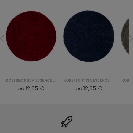
KOBEREC P113A ESSENCE ROUND (KOŁO) - CZERWONY
KOBEREC P113A ESSENCE ROUND (KOŁO) - GRANATOWY
12,85 €
12,85 €
od
od