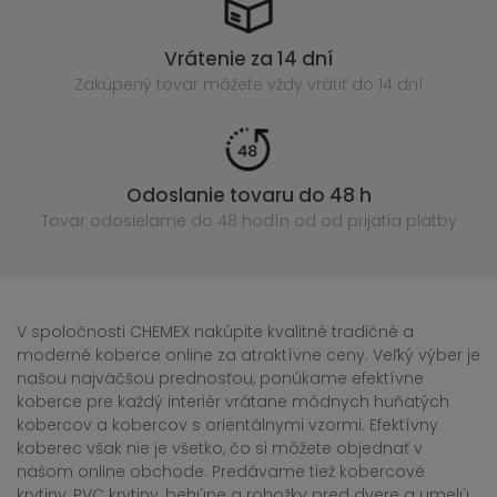
Vrátenie za 14 dní
Zakúpený
tovar môžete vždy vrátiť do 14 dní
Odoslanie tovaru do 48 h
Tovar odosielame do 48 hodín
od od prijatia platby
V spoločnosti CHEMEX nakúpite kvalitné tradičné a
moderné koberce online za atraktívne ceny. Veľký výber je
našou najväčšou prednosťou, ponúkame efektívne
koberce pre každý interiér vrátane módnych huňatých
kobercov a kobercov s orientálnymi vzormi. Efektívny
koberec však nie je všetko, čo si môžete objednať v
našom online obchode. Predávame tiež kobercové
krytiny, PVC krytiny, behúne a rohožky pred dvere a umelú