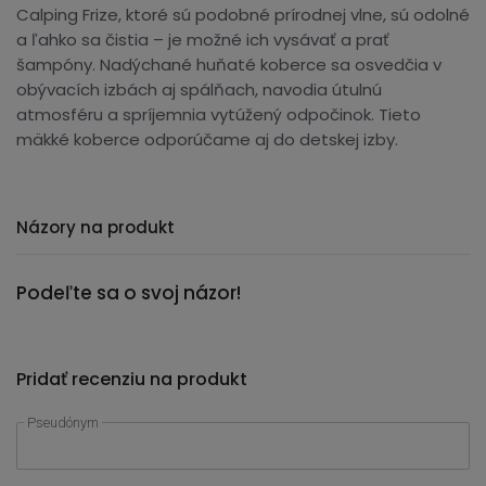
Calping Frize, ktoré sú podobné prírodnej vlne, sú odolné
a ľahko sa čistia – je možné ich vysávať a prať
šampóny. Nadýchané huňaté koberce sa osvedčia v
obývacích izbách aj spálňach, navodia útulnú
atmosféru a spríjemnia vytúžený odpočinok. Tieto
mäkké koberce odporúčame aj do detskej izby.
Názory na produkt
Podeľte sa o svoj názor!
Pridať recenziu na produkt
Pseudónym