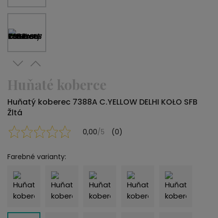
Huňaté koberce
Huňatý koberec 7388A C.YELLOW DELHI KOŁO SFB
Žltá
0,00
/5
(0)
Farebné varianty: