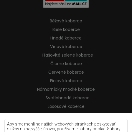
Béžové koberce
Biele koberce
Hnedé koberce
Vínové koberce
Fľašovité zelené koberce
Čierne koberce
Červené koberce
Fialové koberce
Námornícky modré koberce
Svetlohnedé koberce
Lososové koberce
Krémové koberce
Lilac koberce
Aby sme mohli na našich webových stránkach poskytovať
služby na najvyššej úrovni, používame súbory cookie. Súbory