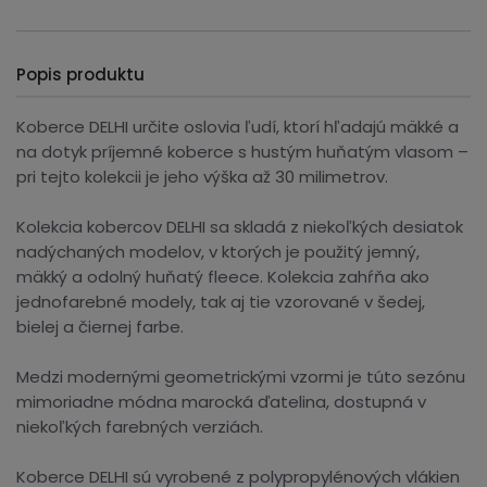
Popis produktu
Koberce DELHI určite oslovia ľudí, ktorí hľadajú mäkké a
na dotyk príjemné koberce s hustým huňatým vlasom –
pri tejto kolekcii je jeho výška až 30 milimetrov.
Kolekcia kobercov DELHI sa skladá z niekoľkých desiatok
nadýchaných modelov, v ktorých je použitý jemný,
mäkký a odolný huňatý fleece. Kolekcia zahŕňa ako
jednofarebné modely, tak aj tie vzorované v šedej,
bielej a čiernej farbe.
Medzi modernými geometrickými vzormi je túto sezónu
mimoriadne módna marocká ďatelina, dostupná v
niekoľkých farebných verziách.
Koberce DELHI sú vyrobené z polypropylénových vlákien