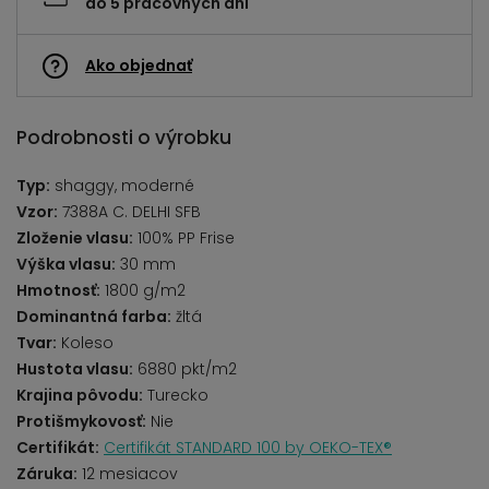
do 5 pracovných dní
Ako objednať
Podrobnosti o výrobku
Typ:
shaggy, moderné
Vzor:
7388A C. DELHI SFB
Zloženie vlasu:
100% PP Frise
Výška vlasu:
30 mm
Hmotnosť:
1800 g/m2
Dominantná farba:
žltá
Tvar:
Koleso
Hustota vlasu:
6880 pkt/m2
Krajina pôvodu:
Turecko
Protišmykovosť:
Nie
Certifikát:
Certifikát STANDARD 100 by OEKO-TEX®
Záruka:
12 mesiacov