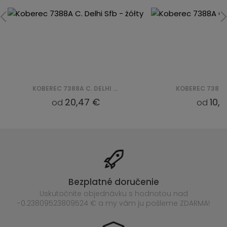
KOBEREC 7388A C. DELHI SFB - ŻÓŁTY
20,47 €
10,
od
od
Bezplatné doručenie
Uskutočnite objednávku s hodnotou nad
-0.23809523809524 € a my vám ju pošleme ZDARMA!