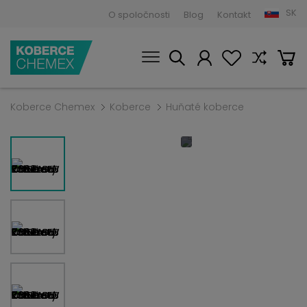
SK
O spoločnosti
Blog
Kontakt
Koberce Chemex
Koberce
Huňaté koberce