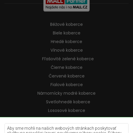
Béžové koberce
Biele koberce
Hnedé koberce
Vínové koberce
Fľašovité zelené koberce
Čierne koberce
Červené koberce
Fialové koberce
Námornícky modré koberce
Svetlohnedé koberce
Lososové koberce
Krémové koberce
Lilac koberce
Aby sme mohli na našich webových stránkach poskytovať