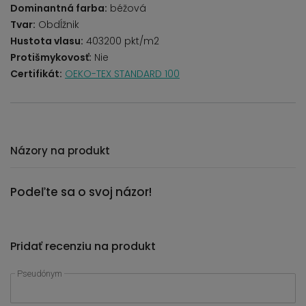
Dominantná farba:
béžová
Tvar:
Obdĺžnik
Hustota vlasu:
403200 pkt/m2
Protišmykovosť:
Nie
Certifikát:
OEKO-TEX STANDARD 100
Názory na produkt
Podeľte sa o svoj názor!
Pridať recenziu na produkt
Pseudónym