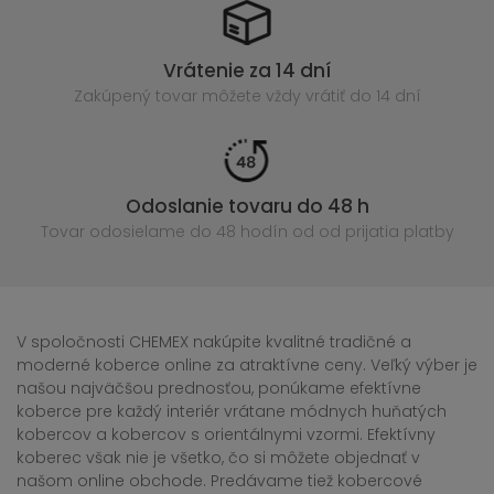
Vrátenie za 14 dní
Zakúpený
tovar môžete vždy vrátiť do 14 dní
Odoslanie tovaru do 48 h
Tovar odosielame do 48 hodín
od od prijatia platby
V spoločnosti CHEMEX nakúpite kvalitné tradičné a
moderné koberce online za atraktívne ceny. Veľký výber je
našou najväčšou prednosťou, ponúkame efektívne
koberce pre každý interiér vrátane módnych huňatých
kobercov a kobercov s orientálnymi vzormi. Efektívny
koberec však nie je všetko, čo si môžete objednať v
našom online obchode. Predávame tiež kobercové