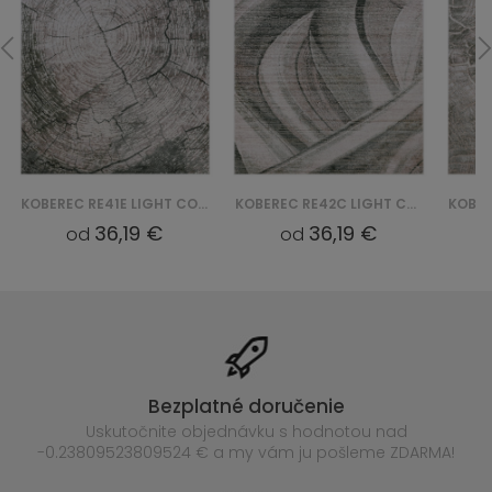
KOBEREC RE41E LIGHT COMO YAT - BEŻOWY
KOBEREC RE42C LIGHT COMO YAT - BEŻOWY
36,19 €
36,19 €
od
od
Bezplatné doručenie
Uskutočnite objednávku s hodnotou nad
-0.23809523809524 € a my vám ju pošleme ZDARMA!