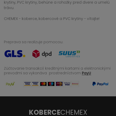
krytiny, PVC krytiny, behúne a rohožky pred dvere a umelú
trávu.
CHEMEX - koberce, kobercové a PVC krytiny - vítajte!
Preprava sa realizuje pomocou:
Zúčtovanie transakcií kreditnými kartami a elektronickými
prevodmi sa vykonáva
prostredníctvom
PayU
KOBERCE
CHEMEX