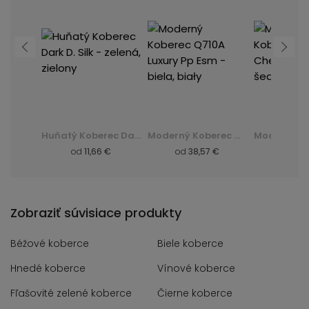
Moderný Koberec K082B Luxury Pp Esm - šedá, szary
Huňatý Koberec Dark D. Silk - zelená, zielony
Moderný Koberec Q710A Luxury Pp Esm - biela, biały
 €
od
11,66 €
od
38,57 €
od
8,
Zobraziť súvisiace produkty
Béžové koberce
Biele koberce
Hnedé koberce
Vínové koberce
Fľašovité zelené koberce
Čierne koberce