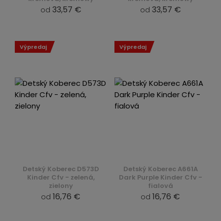
33,57 €
33,57 €
od
od
Výpredaj
Výpredaj
Detský Koberec D573D
Detský Koberec A661A
Kinder Cfv - zelená,
Dark Purple Kinder Cfv -
zielony
fialová
16,76 €
16,76 €
od
od