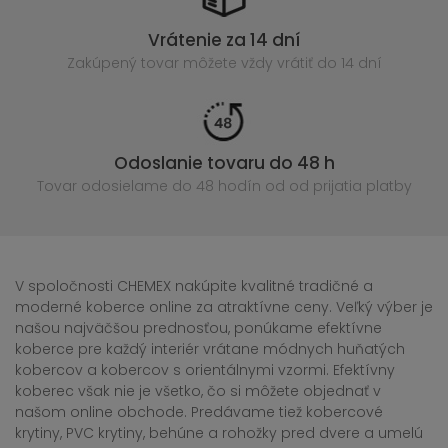
Vrátenie za 14 dní
Zakúpený
tovar môžete vždy vrátiť do 14 dní
Odoslanie tovaru do 48 h
Tovar odosielame do 48 hodín
od od prijatia platby
V spoločnosti CHEMEX nakúpite kvalitné tradičné a
moderné koberce online za atraktívne ceny. Veľký výber je
našou najväčšou prednosťou, ponúkame efektívne
koberce pre každý interiér vrátane módnych huňatých
kobercov a kobercov s orientálnymi vzormi. Efektívny
koberec však nie je všetko, čo si môžete objednať v
našom online obchode. Predávame tiež kobercové
krytiny, PVC krytiny, behúne a rohožky pred dvere a umelú