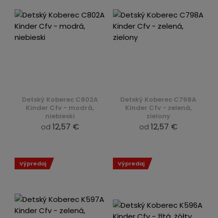
Detský Koberec C802A
Detský Koberec C798A
Kinder Cfv - modrá,
Kinder Cfv - zelená,
niebieski
zielony
12,57 €
12,57 €
od
od
Výpredaj
Výpredaj