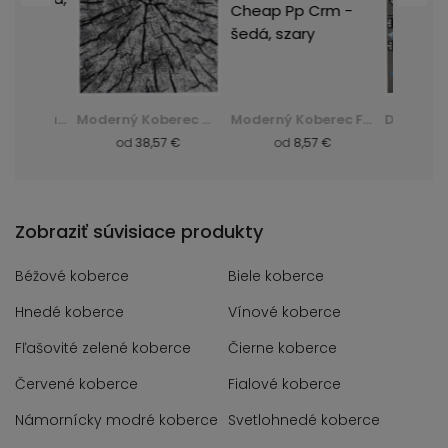
Huňatý Koberec Dark D. Silk - zelená, zielony
Moderný Koberec Q710A Luxury Pp Esm - biela, biały
Moderný Koberec F844B Cheap Pp Crm - šedá, szary
 €
od
38,57 €
od
8,57 €
od
8,
Zobraziť súvisiace produkty
Béžové koberce
Biele koberce
Hnedé koberce
Vínové koberce
Fľašovité zelené koberce
Čierne koberce
Červené koberce
Fialové koberce
Námornícky modré koberce
Svetlohnedé koberce