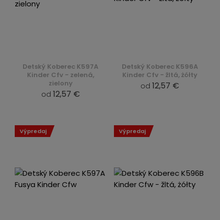
Detský Koberec K597A
Detský Koberec K596A
Kinder Cfv - zelená,
Kinder Cfv - žltá, żółty
zielony
12,57 €
od
12,57 €
od
Výpredaj
Výpredaj