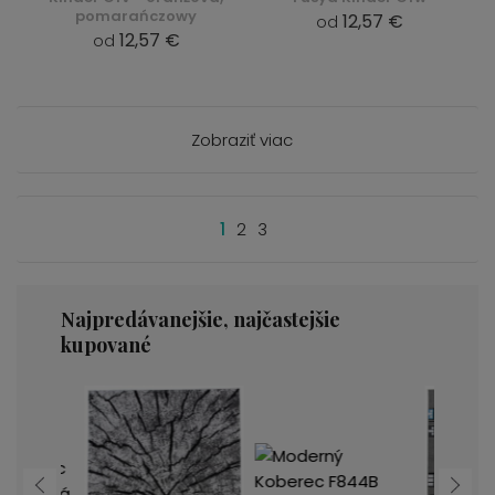
pomarańczowy
12,57 €
od
12,57 €
od
Zobraziť viac
1
2
3
Najpredávanejšie, najčastejšie
kupované