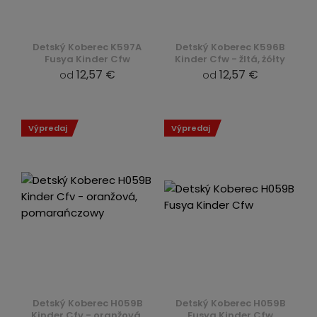
Detský Koberec K597A
Detský Koberec K596B
Fusya Kinder Cfw
Kinder Cfw - žltá, żółty
12,57 €
12,57 €
od
od
Výpredaj
Výpredaj
Detský Koberec H059B
Detský Koberec H059B
Kinder Cfv - oranžová,
Fusya Kinder Cfw