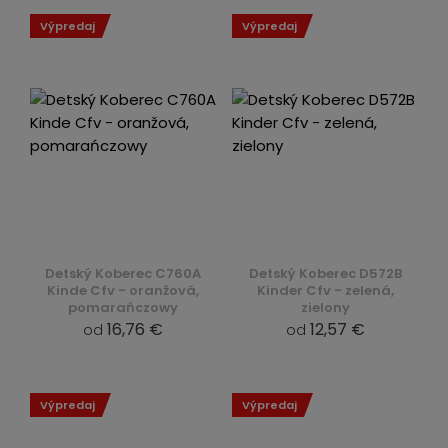
Výpredaj
Výpredaj
Detský Koberec C760A
Detský Koberec D572B
Kinde Cfv - oranžová,
Kinder Cfv - zelená,
pomarańczowy
zielony
16,76 €
12,57 €
od
od
Výpredaj
Výpredaj