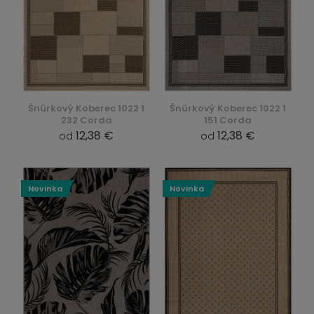
Šnúrkový Koberec 1022 1
Šnúrkový Koberec 1022 1
232 Corda
151 Corda
12,38 €
12,38 €
od
od
Novinka
Novinka