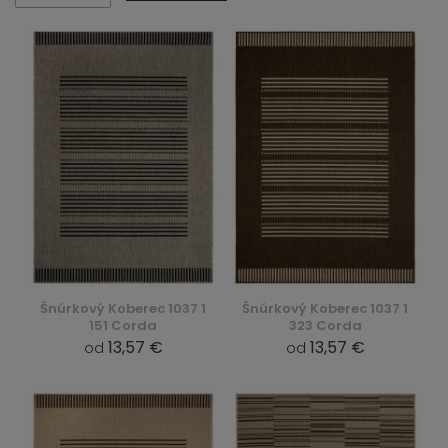
Šnúrkový Koberec 1037 1
Šnúrkový Koberec 1037 1
151 Corda
323 Corda
13,57 €
13,57 €
od
od