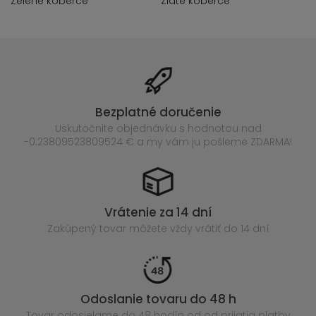
Zelené koberce
Zlaté koberce
Bezplatné doručenie
Uskutočnite objednávku s hodnotou nad
-0.23809523809524 € a my vám ju pošleme ZDARMA!
Vrátenie za 14 dní
Zakúpený
tovar môžete vždy vrátiť do 14 dní
Odoslanie tovaru do 48 h
Tovar odosielame do 48 hodín
od od prijatia platby