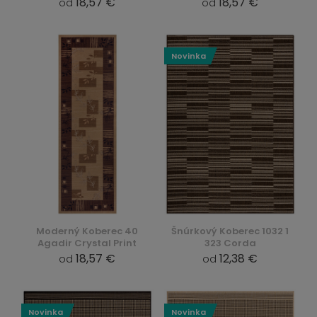
18,57 €
18,57 €
od
od
Novinka
Moderný Koberec 40
Šnúrkový Koberec 1032 1
Agadir Crystal Print
323 Corda
18,57 €
12,38 €
od
od
Novinka
Novinka