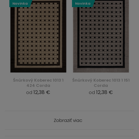
Novinka
Novinka
Šnúrkový Koberec 1013 1
Šnúrkový Koberec 1013 1 151
424 Corda
Corda
12,38 €
12,38 €
od
od
Zobraziť viac