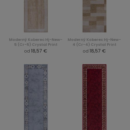
Moderný Koberec Hj-New-
Moderný Koberec Hj-New-
5 (Cr-5) Crystal Print
4 (Cr-4) Crystal Print
18,57 €
18,57 €
od
od