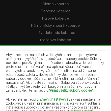
Čierne koberce
Červené koberce
Fialové koberce
Námornícky modré koberce
Svetlohnedé koberce
Lososové koberce
Krémové koberce
Lilac koberce
Aby sme mohli na našich webových stránkach poskytovať
služby na najvyššej úrovni, používame súbory cookie. Súbory
Žlté koberce
cookie sa používajú na prispôsobenie obsahu webovej stránky
preferenciám používateľa, na optimalizáciu používania
Mätové koberce
webových stránok, na vytváranie štatistík a na udržiavanie
relácie používateľa webovej stránky. Jednotlivé nastavenia
Modré koberce
súborov cookie môžete zmeniť kliknutím na tlačidlo "Zmeniť
nastavenia". Ak chcete súhlasiť s inštaláciou súborov cookie
Oranžové koberce
všetkých vyššie uvedených kategórií na vašom koncovom
Ružové koberce
zariadení, kliknite na tlačidlo
"Prijať všetky súbory cookie"
.
Šedé koberce
Ak kliknete na tlačidlo
'Zmeniť nastavenia'
, ak vaše nastavenia
zodpovedajú vašim preferenciám, ak chcete vyjadriť súhlas s
Terakotové koberce
inštaláciou súborov cookie na vašom koncovom zariadení v