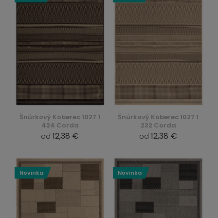
Šnúrkový Koberec 1027 1
Šnúrkový Koberec 1027 1
424 Corda
232 Corda
12,38 €
12,38 €
od
od
Novinka
Novinka