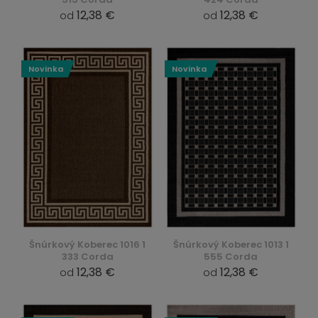
12,38 €
12,38 €
od
od
Novinka
Novinka
Šnúrkový Koberec 1016 1
Šnúrkový Koberec 1013 1
333 Corda
555 Corda
12,38 €
12,38 €
od
od