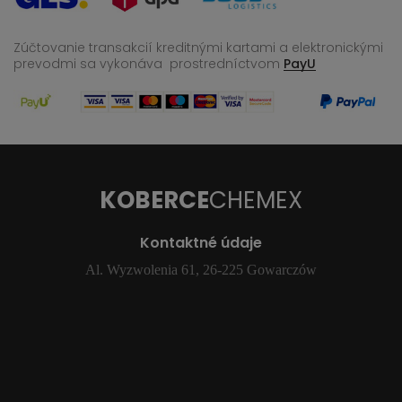
Zúčtovanie transakcií kreditnými kartami a elektronickými
prevodmi sa vykonáva
prostredníctvom
PayU
KOBERCE
CHEMEX
Kontaktné údaje
Al. Wyzwolenia 61, 26-225 Gowarczów