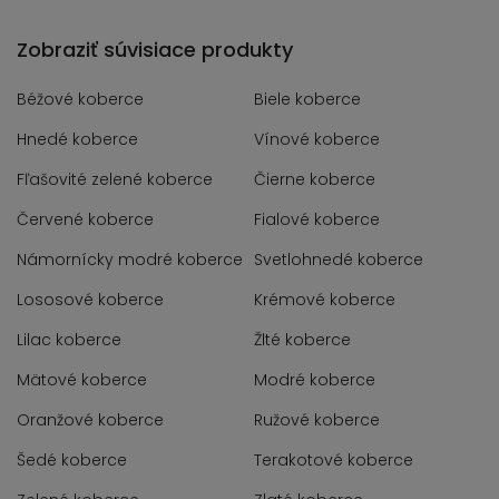
Zobraziť súvisiace produkty
Béžové koberce
Biele koberce
Hnedé koberce
Vínové koberce
Fľašovité zelené koberce
Čierne koberce
Červené koberce
Fialové koberce
Námornícky modré koberce
Svetlohnedé koberce
Lososové koberce
Krémové koberce
Lilac koberce
Žlté koberce
Mätové koberce
Modré koberce
Oranžové koberce
Ružové koberce
Šedé koberce
Terakotové koberce