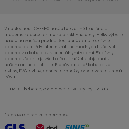
V spoločnosti CHEMEX nakúpite kvalitné tradičné a
moderné koberce online za atraktívne ceny. Veľký výber je
našou najväčšou prednosťou, ponúkame efektívne
koberce pre každý interiér vrátane módnych huňatých
kobercov a kobercov s orientálnymi vzormi. Efektívny
koberec však nie je všetko, čo si môžete objednať v
našom online obchode. Predávame tiež kobercové
krytiny, PVC krytiny, behúne a rohožky pred dvere a umelú
trávu.
CHEMEX - koberce, kobercové a PVC krytiny - vítajte!
Preprava sa realizuje pomocou: