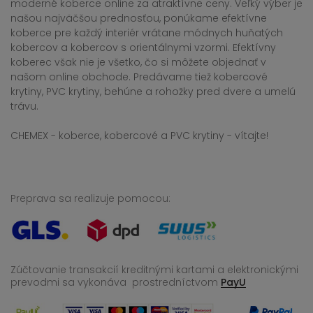
moderné koberce online za atraktívne ceny. Veľký výber je
našou najväčšou prednosťou, ponúkame efektívne
koberce pre každý interiér vrátane módnych huňatých
kobercov a kobercov s orientálnymi vzormi. Efektívny
koberec však nie je všetko, čo si môžete objednať v
našom online obchode. Predávame tiež kobercové
krytiny, PVC krytiny, behúne a rohožky pred dvere a umelú
trávu.
CHEMEX - koberce, kobercové a PVC krytiny - vítajte!
Preprava sa realizuje pomocou:
Zúčtovanie transakcií kreditnými kartami a elektronickými
prevodmi sa vykonáva
prostredníctvom
PayU