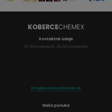
KOBERCE
CHEMEX
Kontaktné údaje
Al. Wyzwolenia 61, 26-225 Gowarczów
info@kobercechemex.sk
Naša ponuka