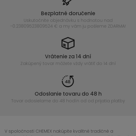
Bezplatné doručenie
Uskutočnite objednávku s hodnotou nad
-0.23809523809524 € a my vám ju pošleme ZDARMA!
Vrátenie za 14 dní
Zakúpený
tovar môžete vždy vrátiť do 14 dní
Odoslanie tovaru do 48 h
Tovar odosielame do 48 hodín
od od prijatia platby
V spoločnosti CHEMEX nakúpite kvalitné tradičné a