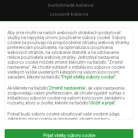
Svetlohnedé koberce
Lososové koberce
Krémové koberce
Lilac koberce
Aby sme mohli na našich webových stránkach poskytovať
služby na najvyššej úrovni, používame súbory cookie. Súbory
Žlté koberce
cookie sa používajú na prispôsobenie obsahu webovej stránky
preferenciám používateľa, na optimalizáciu používania
Mätové koberce
webových stránok, na vytváranie štatistík a na udržiavanie
relácie používateľa webovej stránky. Jednotlivé nastavenia
Modré koberce
súborov cookie môžete zmeniť kliknutím na tlačidlo "Zmeniť
nastavenia". Ak chcete súhlasiť s inštaláciou súborov cookie
Oranžové koberce
všetkých vyššie uvedených kategórií na vašom koncovom
Ružové koberce
zariadení, kliknite na tlačidlo
"Prijať všetky súbory cookie"
.
Šedé koberce
Ak kliknete na tlačidlo
'Zmeniť nastavenia'
, ak vaše nastavenia
zodpovedajú vašim preferenciám, ak chcete vyjadriť súhlas s
Terakotové koberce
inštaláciou súborov cookie na vašom koncovom zariadení v
rozsahu, ktorý si zvolíte, kliknite na tlačidlo
'Uložiť a prijať'
.
Zelené koberce
Zlaté koberce
Pokiaľ budú súbory cookie obsahovať vaše osobné údaje,
základom spracovania je oprávnený záujem správcu
osobných údajov (DYWANYCHEMEX) alebo tretích strán v
podobe poskytovania vysokokvalitných služieb na našej
webovej stránke a marketingových aktivít správcu osobných
Prijať všetky súbory cookie
Copyright 2022
Koberce Chemex.
Všetky práva