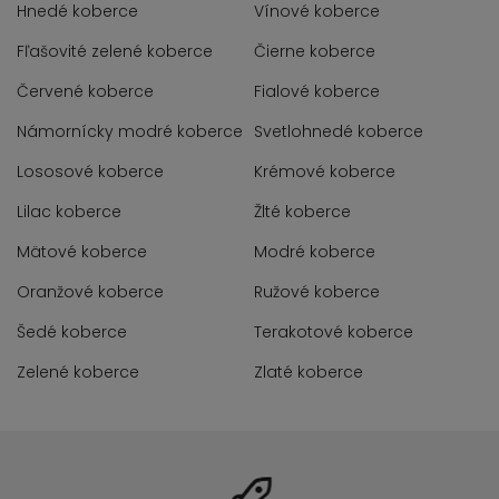
Hnedé koberce
Vínové koberce
Fľašovité zelené koberce
Čierne koberce
Červené koberce
Fialové koberce
Námornícky modré koberce
Svetlohnedé koberce
Lososové koberce
Krémové koberce
Lilac koberce
Žlté koberce
Mätové koberce
Modré koberce
Oranžové koberce
Ružové koberce
Šedé koberce
Terakotové koberce
Zelené koberce
Zlaté koberce