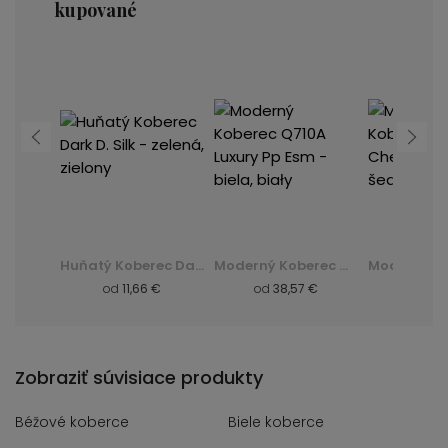
kupované
Moderný Koberec K082B Luxury Pp Esm - šedá, szary
Huňatý Koberec Dark D. Silk - zelená, zielony
Moderný Koberec Q710A Luxury Pp Esm - biela, biały
 €
od
11,66 €
od
38,57 €
od
8,
Zobraziť súvisiace produkty
Béžové koberce
Biele koberce