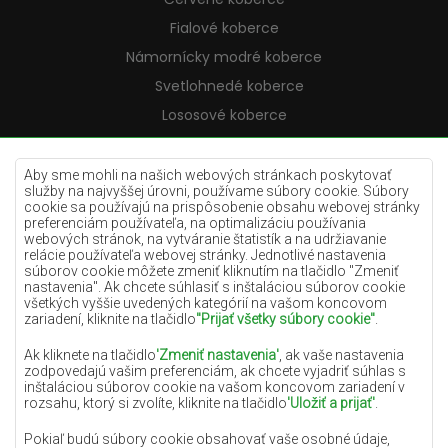
Fialové koberce
Námornícky modré koberce
Svetlohnedé koberce
Lososové koberce
Krémové koberce
Lilac koberce
Aby sme mohli na našich webových stránkach poskytovať
služby na najvyššej úrovni, používame súbory cookie. Súbory
Žlté koberce
cookie sa používajú na prispôsobenie obsahu webovej stránky
preferenciám používateľa, na optimalizáciu používania
Mätové koberce
webových stránok, na vytváranie štatistík a na udržiavanie
relácie používateľa webovej stránky. Jednotlivé nastavenia
Modré koberce
súborov cookie môžete zmeniť kliknutím na tlačidlo "Zmeniť
nastavenia". Ak chcete súhlasiť s inštaláciou súborov cookie
Oranžové koberce
všetkých vyššie uvedených kategórií na vašom koncovom
Ružové koberce
zariadení, kliknite na tlačidlo
"Prijať všetky súbory cookie"
.
Šedé koberce
Ak kliknete na tlačidlo
'Zmeniť nastavenia'
, ak vaše nastavenia
zodpovedajú vašim preferenciám, ak chcete vyjadriť súhlas s
Terakotové koberce
inštaláciou súborov cookie na vašom koncovom zariadení v
rozsahu, ktorý si zvolíte, kliknite na tlačidlo
'Uložiť a prijať'
.
Zelené koberce
Zlaté koberce
Pokiaľ budú súbory cookie obsahovať vaše osobné údaje,