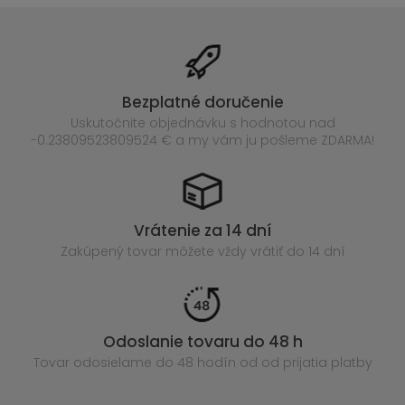
Bezplatné doručenie
Uskutočnite objednávku s hodnotou nad
-0.23809523809524 € a my vám ju pošleme ZDARMA!
Vrátenie za 14 dní
Zakúpený
tovar môžete vždy vrátiť do 14 dní
Odoslanie tovaru do 48 h
Tovar odosielame do 48 hodín
od od prijatia platby