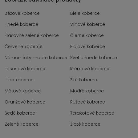
Béžové koberce
Biele koberce
Hnedé koberce
Vínové koberce
Fľašovité zelené koberce
Čierne koberce
Červené koberce
Fialové koberce
Námornícky modré koberce
Svetlohnedé koberce
Lososové koberce
Krémové koberce
Lilac koberce
Žlté koberce
Mätové koberce
Modré koberce
Oranžové koberce
Ružové koberce
Šedé koberce
Terakotové koberce
Zelené koberce
Zlaté koberce