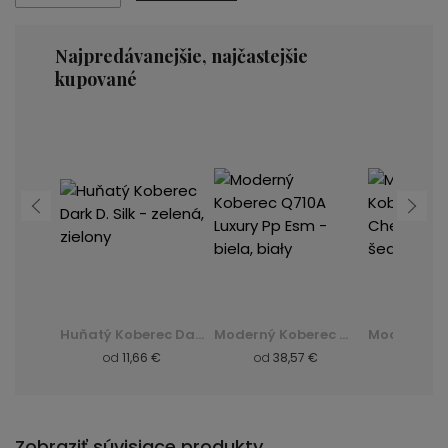
Najpredávanejšie, najčastejšie
kupované
Moderný Koberec K082B Luxury Pp Esm - šedá, szary
Huňatý Koberec Dark D. Silk - zelená, zielony
Moderný Koberec Q710A Luxury Pp Esm - biela, biały
 €
od
11,66 €
od
38,57 €
od
8,
Zobraziť súvisiace produkty