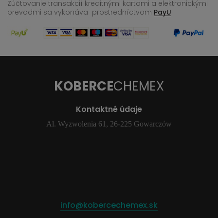
Zúčtovanie transakcií kreditnými kartami a elektronickými
prevodmi sa vykonáva
prostredníctvom
PayU
KOBERCE
CHEMEX
Kontaktné údaje
Al. Wyzwolenia 61, 26-225 Gowarczów
info@kobercechemex.sk