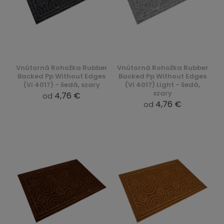
Vnútorná Rohožka Rubber
Vnútorná Rohožka Rubber
Backed Pp Without Edges
Backed Pp Without Edges
(Vi 4017) - šedá, szary
(Vi 4017) Light - šedá,
szary
4,76 €
od
4,76 €
od