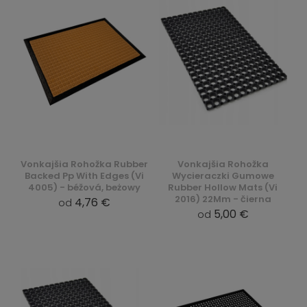
Vonkajšia Rohožka Rubber
Vonkajšia Rohožka
Backed Pp With Edges (Vi
Wycieraczki Gumowe
4005) - béžová, beżowy
Rubber Hollow Mats (Vi
2016) 22Mm - čierna
4,76 €
od
5,00 €
od