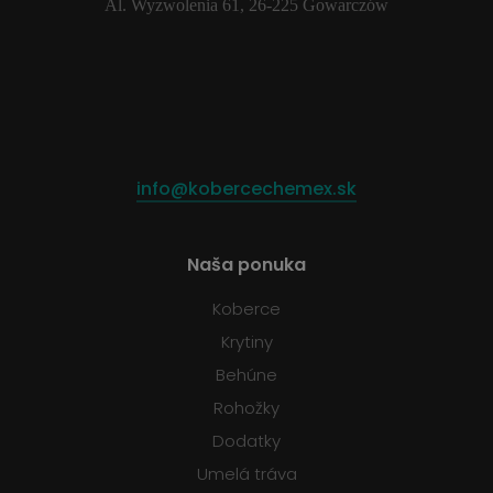
Al. Wyzwolenia 61, 26-225 Gowarczów
info@kobercechemex.sk
Naša ponuka
Koberce
Krytiny
Behúne
Rohožky
Dodatky
Umelá tráva