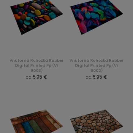
Vnútorná Rohožka Rubber
Vnútorná Rohožka Rubber
Digital Printed Pp (Vi
Digital Printed Pp (Vi
9003)
9002)
5,95 €
5,95 €
od
od