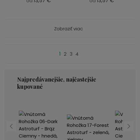
13,57 €
13,57 €
od
od
Zobraziť viac
1
2
3
4
Najpredávanejšie, najčastejšie
kupované