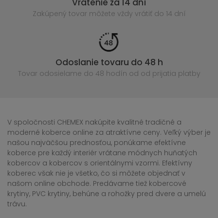
Vrátenie za 14 dní
Zakúpený
tovar môžete vždy vrátiť do 14 dní
Odoslanie tovaru do 48 h
Tovar odosielame do 48 hodín
od od prijatia platby
V spoločnosti CHEMEX nakúpite kvalitné tradičné a
moderné koberce online za atraktívne ceny. Veľký výber je
našou najväčšou prednosťou, ponúkame efektívne
koberce pre každý interiér vrátane módnych huňatých
kobercov a kobercov s orientálnymi vzormi. Efektívny
koberec však nie je všetko, čo si môžete objednať v
našom online obchode. Predávame tiež kobercové
krytiny, PVC krytiny, behúne a rohožky pred dvere a umelú
trávu.