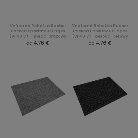
Vnútorná Rohožka Rubber
Vnútorná Rohožka Rubber
Backed Pp Without Edges
Backed Pp Without Edges
(Vi 4017) - hnedá, brązowy
(Vi 4017) - béžová, beżowy
4,76 €
4,76 €
od
od