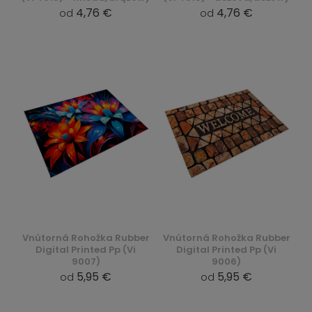
4,76 €
4,76 €
od
od
Vnútorná Rohožka Rubber
Vnútorná Rohožka Rubber
Digital Printed Pp (Vi
Digital Printed Pp (Vi
9007)
9006)
5,95 €
5,95 €
od
od