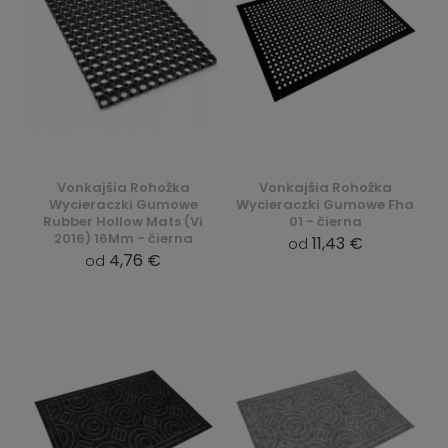
Vonkajšia Rohožka
Vonkajšia Rohožka
Wycieraczki Gumowe
Wycieraczki Gumowe Fha
Rubber Hollow Mats (Vi
01 - čierna
2016) 16Mm - čierna
11,43 €
od
4,76 €
od