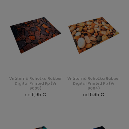
Vnútorná Rohožka Rubber
Vnútorná Rohožka Rubber
Digital Printed Pp (Vi
Digital Printed Pp (Vi
9005)
9004)
5,95 €
5,95 €
od
od