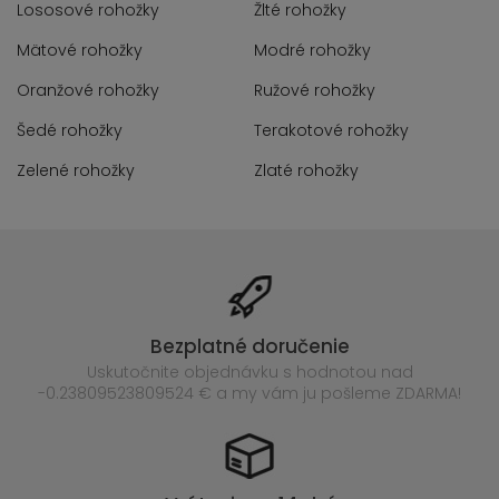
Lososové rohožky
Žlté rohožky
Mätové rohožky
Modré rohožky
Oranžové rohožky
Ružové rohožky
Šedé rohožky
Terakotové rohožky
Zelené rohožky
Zlaté rohožky
Bezplatné doručenie
Uskutočnite objednávku s hodnotou nad
-0.23809523809524 € a my vám ju pošleme ZDARMA!