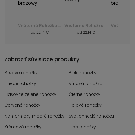
Vnútorná Rohožka 17-Forest Astroturf - zelená, zielony
Vnútorná Rohožka 06-Dark Astroturf - Brąz Ciemny - hnedá, brązowy
Vnútorná Rohožka 17-Forest Astroturf - zelená, zielony
 €
od
22,14 €
od
22,14 €
od
22,
Zobraziť súvisiace produkty
Béžové rohožky
Biele rohožky
Hnedé rohožky
Vínová rohožka
Fľašovite zelené rohožky
Čierne rohožky
Červené rohožky
Fialové rohožky
Námornícky modré rohožky
Svetlohnedé rohožka
Krémové rohožky
Lilac rohožky