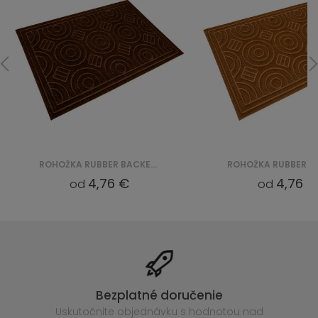
ROHOŽKA RUBBER BACKED PP WITHOUT EDGES (VI 4017) - BRĄZOWY
4,76 €
4,76 €
od
od
Bezplatné doručenie
Uskutočnite objednávku s hodnotou nad