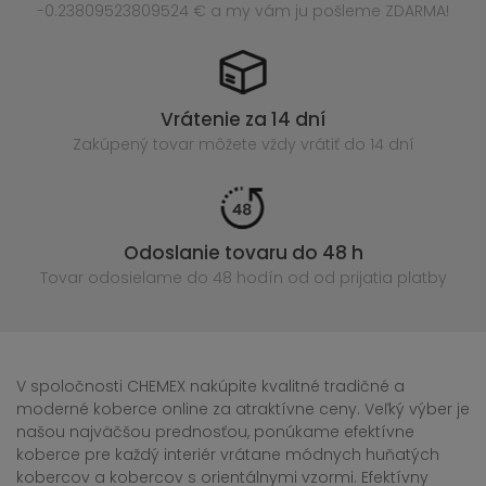
-0.23809523809524 € a my vám ju pošleme ZDARMA!
Vrátenie za 14 dní
Zakúpený
tovar môžete vždy vrátiť do 14 dní
Odoslanie tovaru do 48 h
Tovar odosielame do 48 hodín
od od prijatia platby
V spoločnosti CHEMEX nakúpite kvalitné tradičné a
moderné koberce online za atraktívne ceny. Veľký výber je
našou najväčšou prednosťou, ponúkame efektívne
koberce pre každý interiér vrátane módnych huňatých
kobercov a kobercov s orientálnymi vzormi. Efektívny