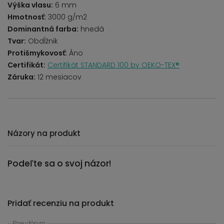
Výška vlasu:
6 mm
Hmotnosť:
3000 g/m2
Dominantná farba:
hnedá
Tvar:
Obdĺžnik
Protišmykovosť:
Áno
Certifikát:
Certifikát STANDARD 100 by OEKO-TEX®
Záruka:
12 mesiacov
Názory na produkt
Podeľte sa o svoj názor!
Pridať recenziu na produkt
Pseudónym