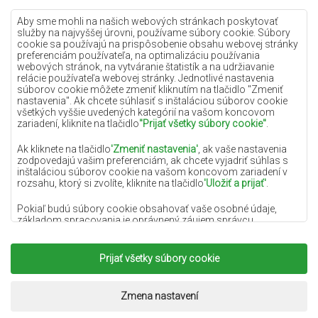
Lilac koberce
Aby sme mohli na našich webových stránkach poskytovať
služby na najvyššej úrovni, používame súbory cookie. Súbory
Žlté koberce
cookie sa používajú na prispôsobenie obsahu webovej stránky
preferenciám používateľa, na optimalizáciu používania
Mätové koberce
webových stránok, na vytváranie štatistík a na udržiavanie
relácie používateľa webovej stránky. Jednotlivé nastavenia
Modré koberce
súborov cookie môžete zmeniť kliknutím na tlačidlo "Zmeniť
nastavenia". Ak chcete súhlasiť s inštaláciou súborov cookie
Oranžové koberce
všetkých vyššie uvedených kategórií na vašom koncovom
Ružové koberce
zariadení, kliknite na tlačidlo
"Prijať všetky súbory cookie"
.
Šedé koberce
Ak kliknete na tlačidlo
'Zmeniť nastavenia'
, ak vaše nastavenia
zodpovedajú vašim preferenciám, ak chcete vyjadriť súhlas s
Terakotové koberce
inštaláciou súborov cookie na vašom koncovom zariadení v
rozsahu, ktorý si zvolíte, kliknite na tlačidlo
'Uložiť a prijať'
.
Zelené koberce
Zlaté koberce
Pokiaľ budú súbory cookie obsahovať vaše osobné údaje,
základom spracovania je oprávnený záujem správcu
osobných údajov (DYWANYCHEMEX) alebo tretích strán v
podobe poskytovania vysokokvalitných služieb na našej
webovej stránke a marketingových aktivít správcu osobných
Prijať všetky súbory cookie
Copyright 2022
Koberce Chemex.
Všetky práva
údajov a jeho dôveryhodných partnerov.
vyhradené.
Viac informácií o súboroch cookie a spracovaní osobných
Realizácia:
www.dimax.pl
Zmena nastavení
údajov nájdete v
Zásadách ochrany osobných údajov
.