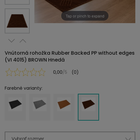
Tap or pinch to expand
Vnútorná rohožka Rubber Backed PP without edges
(VI 4015) BROWN Hnedá
0,00
/5
(0)
Farebné varianty:
Vybrať rozmer