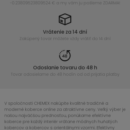
-0.23809523809524 € a my vám ju pošleme ZDARMA!
Vrátenie za 14 dní
Zakúpený
tovar môžete vždy vrátiť do 14 dní
Odoslanie tovaru do 48 h
Tovar odosielame do 48 hodín
od od prijatia platby
V spoločnosti CHEMEX nakúpite kvalitné tradičné a
moderné koberce online za atraktívne ceny. Veľký výber je
našou najväčšou prednosťou, ponúkame efektívne
koberce pre každý interiér vrátane módnych huňatých
kobercov a kobercov s orientálnymi vzormi. Efektívny