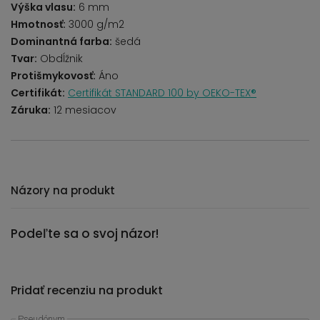
Výška vlasu:
6 mm
Hmotnosť:
3000 g/m2
Dominantná farba:
šedá
Tvar:
Obdĺžnik
Protišmykovosť:
Áno
Certifikát:
Certifikát STANDARD 100 by OEKO-TEX®
Záruka:
12 mesiacov
Názory na produkt
Podeľte sa o svoj názor!
Pridať recenziu na produkt
Pseudónym