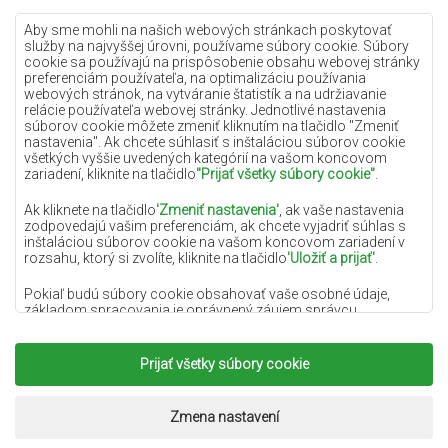
Lilac koberce
Aby sme mohli na našich webových stránkach poskytovať
služby na najvyššej úrovni, používame súbory cookie. Súbory
Žlté koberce
cookie sa používajú na prispôsobenie obsahu webovej stránky
preferenciám používateľa, na optimalizáciu používania
Mätové koberce
webových stránok, na vytváranie štatistík a na udržiavanie
relácie používateľa webovej stránky. Jednotlivé nastavenia
Modré koberce
súborov cookie môžete zmeniť kliknutím na tlačidlo "Zmeniť
nastavenia". Ak chcete súhlasiť s inštaláciou súborov cookie
Oranžové koberce
všetkých vyššie uvedených kategórií na vašom koncovom
Ružové koberce
zariadení, kliknite na tlačidlo
"Prijať všetky súbory cookie"
.
Šedé koberce
Ak kliknete na tlačidlo
'Zmeniť nastavenia'
, ak vaše nastavenia
zodpovedajú vašim preferenciám, ak chcete vyjadriť súhlas s
Terakotové koberce
inštaláciou súborov cookie na vašom koncovom zariadení v
rozsahu, ktorý si zvolíte, kliknite na tlačidlo
'Uložiť a prijať'
.
Zelené koberce
Zlaté koberce
Pokiaľ budú súbory cookie obsahovať vaše osobné údaje,
základom spracovania je oprávnený záujem správcu
osobných údajov (DYWANYCHEMEX) alebo tretích strán v
podobe poskytovania vysokokvalitných služieb na našej
webovej stránke a marketingových aktivít správcu osobných
Prijať všetky súbory cookie
Copyright 2022
Koberce Chemex.
Všetky práva
údajov a jeho dôveryhodných partnerov.
vyhradené.
Viac informácií o súboroch cookie a spracovaní osobných
Realizácia:
www.dimax.pl
Zmena nastavení
údajov nájdete v
Zásadách ochrany osobných údajov
.